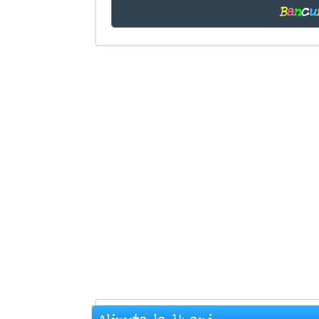
B
a
n
c
u