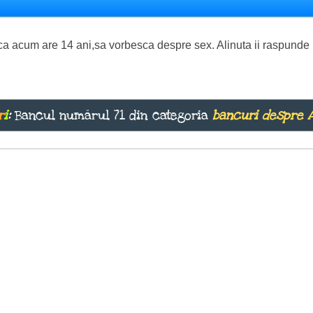
 ca acum are 14 ani,sa vorbesca despre sex. Alinuta ii raspunde 
r
i
:
Bancul numărul 71 din categoria
bancuri despre 