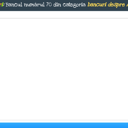
r
i
:
Bancul numărul 70 din categoria
bancuri despre 