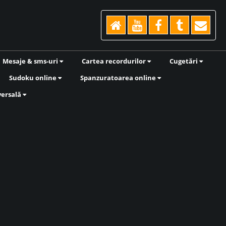
Mesaje & sms-uri
Cartea recordurilor
Cugetări
Sudoku online
Spanzuratoarea online
versală