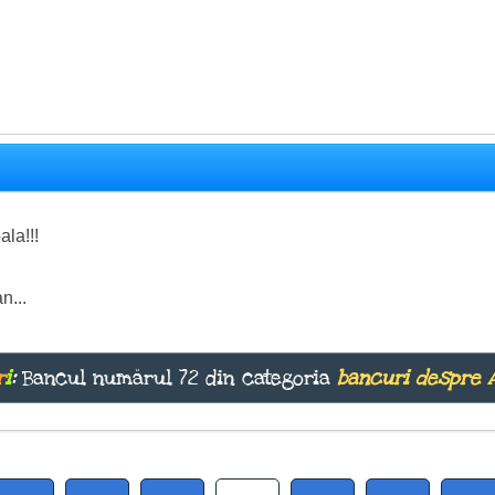
ala!!!
n...
r
i
:
Bancul numărul 72 din categoria
bancuri despre 