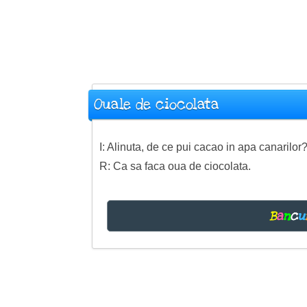
Ouale de ciocolata
I: Alinuta, de ce pui cacao in apa canarilor
R: Ca sa faca oua de ciocolata.
B
a
n
c
u