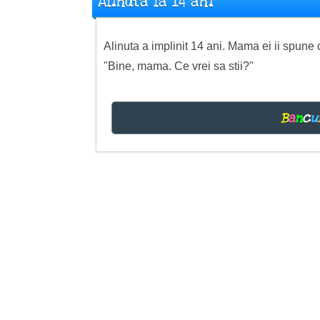
Alinuta la 14 ani
Alinuta a implinit 14 ani. Mama ei ii spune
"Bine, mama. Ce vrei sa stii?"
B
a
n
c
u