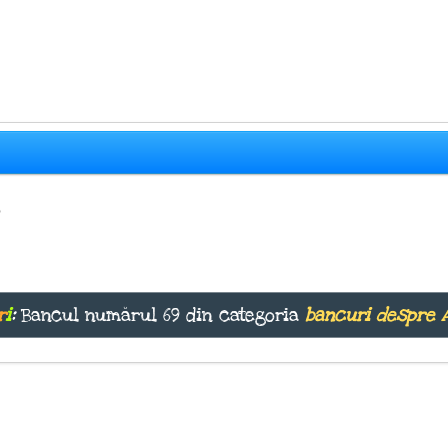
?
r
i
:
Bancul numărul 69 din categoria
bancuri despre 