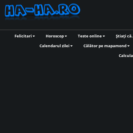
Felicitari
Horoscop
Teste online
Știați că.
Calendarul zilei
Călător pe mapamond
Calcula