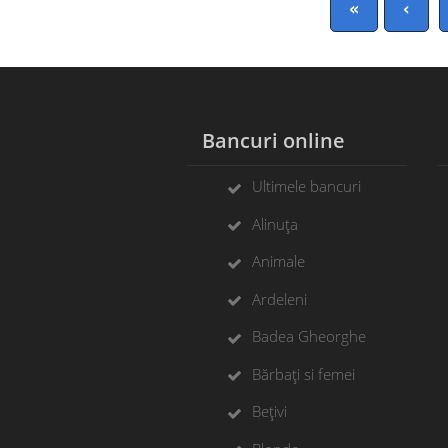
«
‹
Bancuri online
Ultimele bancuri
Alinuța
Animale
Ardeleni
Badea Gheorghe
Bărbați si femei
Bețivi