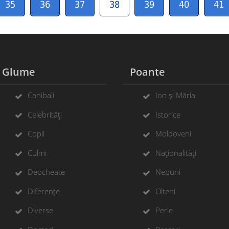
35
36
37
38
39
40
41
Glume
Poante
Canibali
Ion și Măria
Celebrități
Istorice
Copii
Moldoveni
Culmi
Naționalități
Deocheate
Nebuni
Diferențe
Olteni
Diverse
Perle