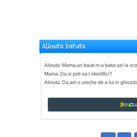
Alinuta batuta
Alinuta: Mama,un baiat m-a batut azi la sco
Mama: Da si poti sa-l identifici?
Alinuta: Da,am o ureche de-a lui in ghiozda
B
a
n
c
u