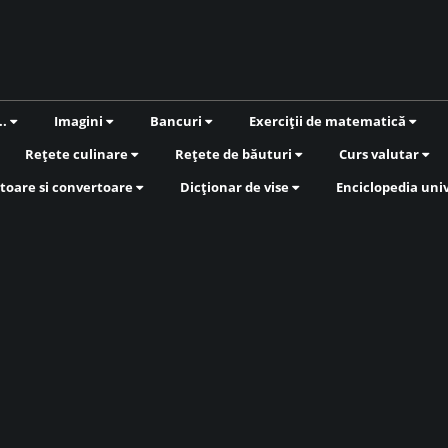
..
Imagini
Bancuri
Exerciții de matematică
Rețete culinare
Rețete de băuturi
Curs valutar
toare si convertoare
Dicționar de vise
Enciclopedia uni