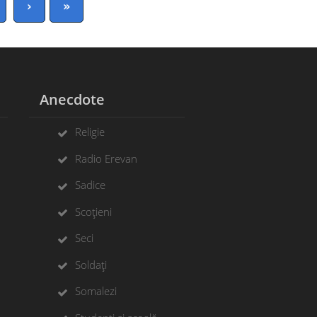
›
»
Anecdote
Religie
Radio Erevan
Sadice
Scoțieni
Seci
Soldați
Somalezi