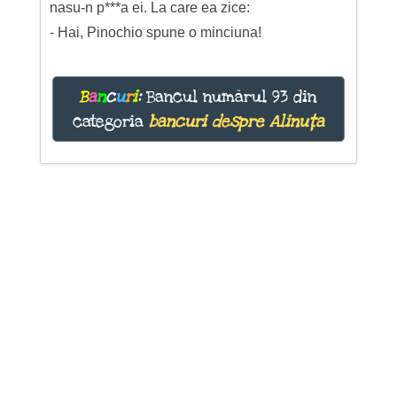
nasu-n p***a ei. La care ea zice:
- Hai, Pinochio spune o minciuna!
B
a
n
c
u
r
i
:
Bancul numărul 93 din
categoria
bancuri despre Alinuța