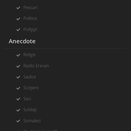
Pescari
Politice
Polițiști
Anecdote
Religie
Radio Erevan
Sadice
Scoțieni
Seci
Soldați
Somalezi