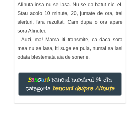
Alinuta insa nu se lasa. Nu se da batut nici el.
Stau acolo 10 minute, 20, jumate de ora, trei
sferturi, fara rezultat. Cam dupa o ora apare
sora Alinutei:
- Auzi, ma! Mama iti transmite, ca daca sora
mea nu se lasa, iti suge ea pula, numai sa lasi
odata blestemata aia de sonerie.
B
a
n
c
u
r
i
:
Bancul numărul 94 din
categoria
bancuri despre Alinuța