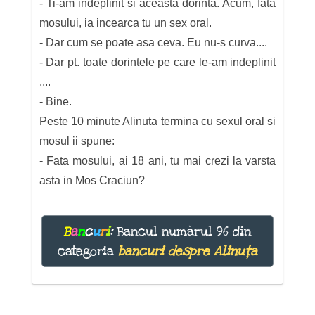
- Ti-am indeplinit si aceasta dorinta. Acum, fata
mosului, ia incearca tu un sex oral.
- Dar cum se poate asa ceva. Eu nu-s curva....
- Dar pt. toate dorintele pe care le-am indeplinit
....
- Bine.
Peste 10 minute Alinuta termina cu sexul oral si
mosul ii spune:
- Fata mosului, ai 18 ani, tu mai crezi la varsta
asta in Mos Craciun?
B
a
n
c
u
r
i
:
Bancul numărul 96 din
categoria
bancuri despre Alinuța