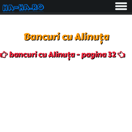
Toggle
navigati
Bancuri cu Alinuța
bancuri cu Alinuța - pagina 32