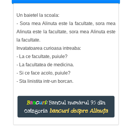
Un baietel la scoala:
- Sora mea Alinuta este la facultate, sora mea
Alinuta este la facultate, sora mea Alinuta este
la facultate.
Invatatoarea curioasa intreaba:
- La ce facultate, puiule?
- La facultatea de medicina.
- Si ce face acolo, puiule?
- Sta linistita intr-un borcan.
B
a
n
c
u
r
i
:
Bancul numărul 95 din
categoria
bancuri despre Alinuța