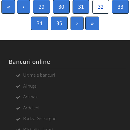
«
‹
29
30
31
32
33
34
35
›
»
Bancuri online
Ultimele bancuri
Alinuța
Animale
Ardeleni
Badea Gheorghe
Bărbați si femei