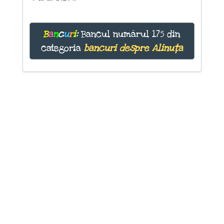
B
a
n
c
u
r
i
:
Bancul numărul 175 din
categoria
bancuri despre Alinuța