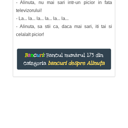
- Alinuta, nu mai sari intr-un picior in fata
televizorului!
- La... la... la... la... la... la...
- Alinuta, sa stii ca, daca mai sari, iti tai si
celalalt picior!
B
a
n
c
u
r
i
:
Bancul numărul 173 din
categoria
bancuri despre Alinuța