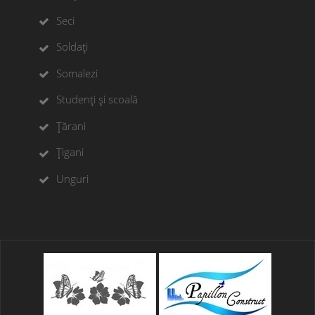
Seci
Soldați
Somalezi
Studenți și scoală
Țărani
Țigani
Unguri