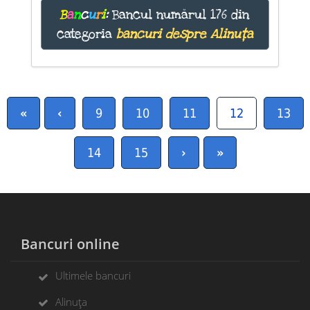
B
a
n
c
u
r
i
:
Bancul numărul 176 din
categoria
bancuri despre Alinuța
«
‹
9
10
11
12
13
14
15
›
»
Bancuri online
Ultimele bancuri
Alinuța