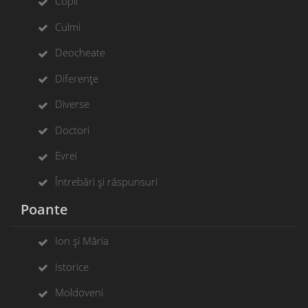
Copii
Culmi
Deocheate
Diferențe
Diverse
Doctori
Evrei
Întrebări și răspunsuri
Poante
Ion și Măria
Istorice
Moldoveni