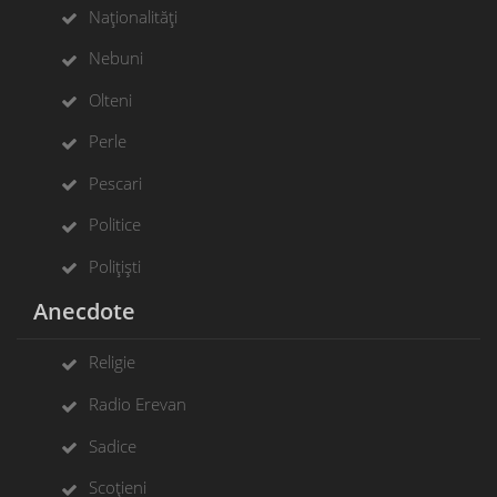
Naționalități
Nebuni
Olteni
Perle
Pescari
Politice
Polițiști
Anecdote
Religie
Radio Erevan
Sadice
Scoțieni