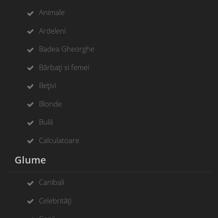
Animale
Ardeleni
Badea Gheorghe
Bărbați si femei
Bețivi
Blonde
Bulă
Calculatoare
Glume
Canibali
Celebrități