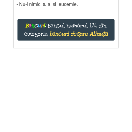
- Nu-i nimic, tu ai si leucemie.
B
a
n
c
u
r
i
:
Bancul numărul 174 din
categoria
bancuri despre Alinuța