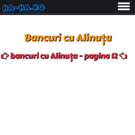
Toggle
navigati
Bancuri cu Alinuța
bancuri cu Alinuța - pagina 12