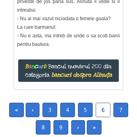
priveste de jos pana sus. Alinuta il vede si il
intreaba:
- Nu ai mai vazut niciodata o femeie goala?
La care barmanul:
- Nu e asta, ma intreb de unde o sa scoti banii
pentru bautura.
B
a
n
c
u
r
i
:
Bancul numărul 200 din
categoria
bancuri despre Alinuța
«
‹
3
4
5
6
7
8
9
›
»