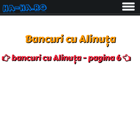
Toggle
navigati
Bancuri cu Alinuța
bancuri cu Alinuța - pagina 6