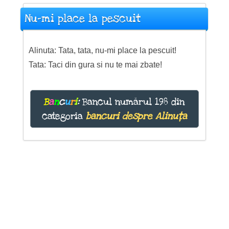
Nu-mi place la pescuit
Alinuta: Tata, tata, nu-mi place la pescuit!
Tata: Taci din gura si nu te mai zbate!
B
a
n
c
u
r
i
:
Bancul numărul 198 din
categoria
bancuri despre Alinuța