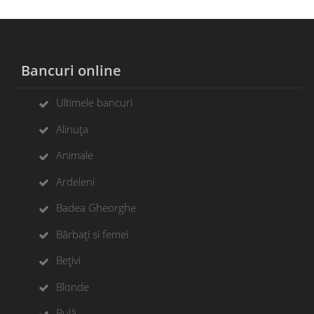
Bancuri online
Ultimele bancuri
Alinuța
Animale
Ardeleni
Badea Gheorghe
Bărbați si femei
Bețivi
Blonde
Bulă