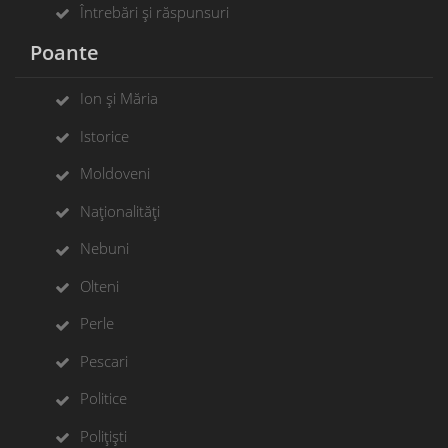
Întrebări și răspunsuri
Poante
Ion și Măria
Istorice
Moldoveni
Naționalități
Nebuni
Olteni
Perle
Pescari
Politice
Polițiști