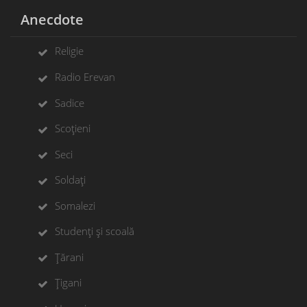
Anecdote
Religie
Radio Erevan
Sadice
Scoțieni
Seci
Soldați
Somalezi
Studenți și scoală
Țărani
Țigani