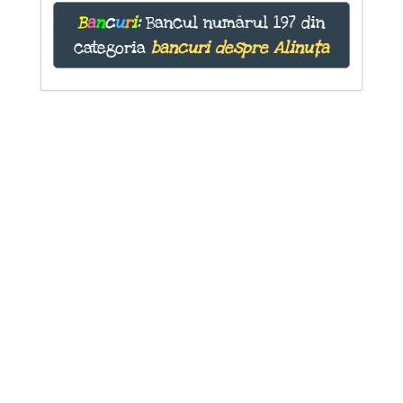
B
a
n
c
u
r
i
:
Bancul numărul 197 din
categoria
bancuri despre Alinuța