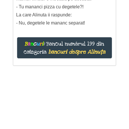
- Tu mananci pizza cu degetele?!
La care Alinuta ii raspunde:
- Nu, degetele le mananc separat!
B
a
n
c
u
r
i
:
Bancul numărul 199 din
categoria
bancuri despre Alinuța