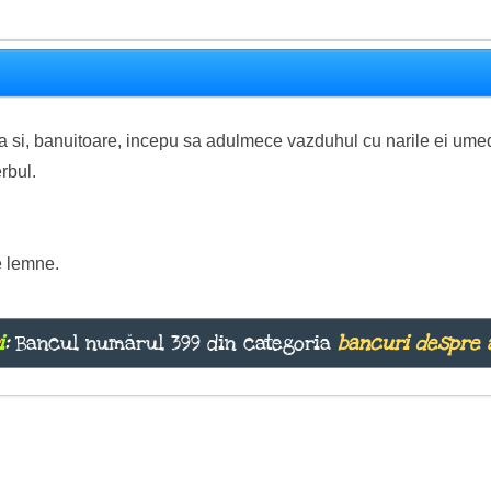
ata si, banuitoare, incepu sa adulmece vazduhul cu narile ei ume
rbul.
de lemne.
i
:
Bancul numărul 399 din categoria
bancuri despre 