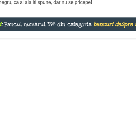
egru, ca si ala iti spune, dar nu se pricepe!
i
:
Bancul numărul 398 din categoria
bancuri despre 