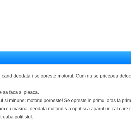
, cand deodata i se opreste motorul. Cum nu se pricepea deloc
e sa faca si pleaca.
l si minune: motorul porneste! Se opreste in primul oras la primul 
am cu masina, deodata motorul s-a oprit si a aparut un cal care 
reaba politistul.