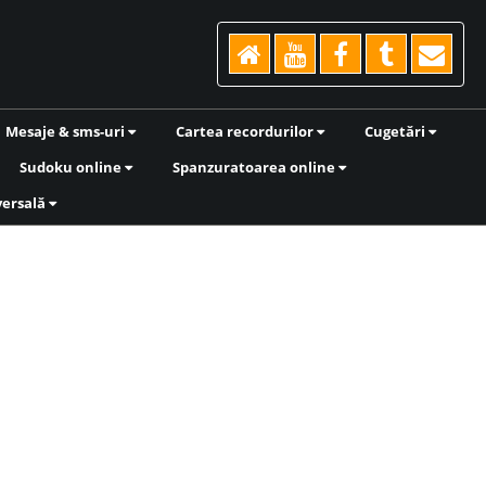
Mesaje & sms-uri
Cartea recordurilor
Cugetări
Sudoku online
Spanzuratoarea online
versală