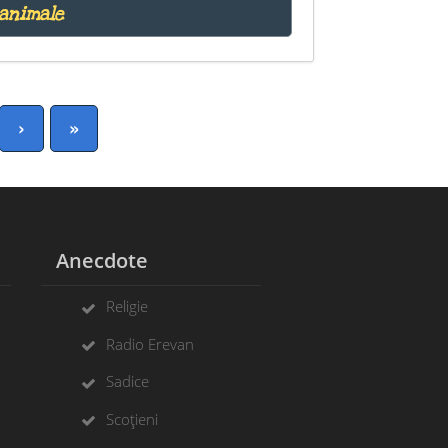
animale
›
»
Anecdote
Religie
Radio Erevan
Sadice
Scoțieni