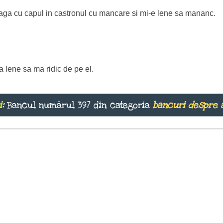
baga cu capul in castronul cu mancare si mi-e lene sa mananc.
 lene sa ma ridic de pe el.
i
:
Bancul numărul 397 din categoria
bancuri despre 