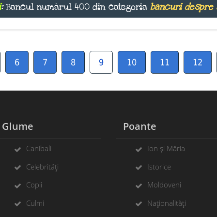
i
:
Bancul numărul 400 din categoria
bancuri despre 
6
7
8
9
10
11
12
Glume
Poante
Canibali
Ion și Măria
Celebrități
Istorice
Copii
Moldoveni
Culmi
Naționalități