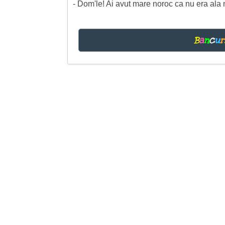
- Dom'le! Ai avut mare noroc ca nu era ala n
B
a
n
c
u
r