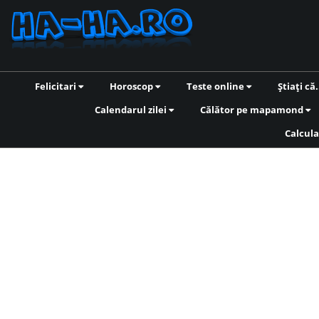
Felicitari
Horoscop
Teste online
Știați că.
Calendarul zilei
Călător pe mapamond
Calcula