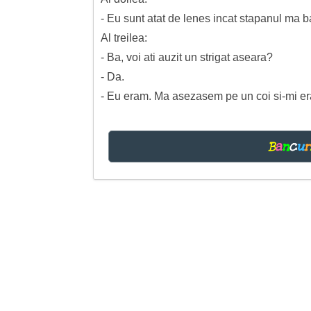
- Eu sunt atat de lenes incat stapanul ma 
Al treilea:
- Ba, voi ati auzit un strigat aseara?
- Da.
- Eu eram. Ma asezasem pe un coi si-mi era
B
a
n
c
u
r