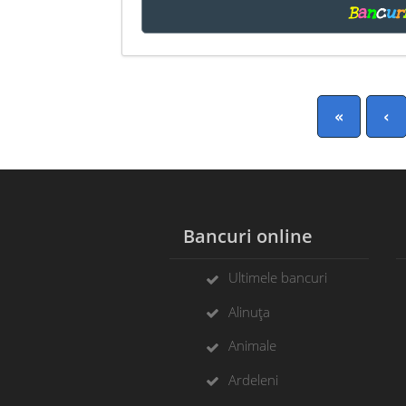
B
a
n
c
u
r
«
‹
Bancuri online
Ultimele bancuri
Alinuța
Animale
Ardeleni