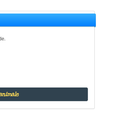
de.
animale