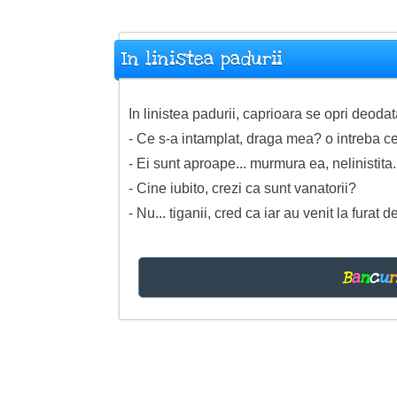
In linistea padurii
In linistea padurii, caprioara se opri deod
- Ce s-a intamplat, draga mea? o intreba ce
- Ei sunt aproape... murmura ea, nelinistita.
- Cine iubito, crezi ca sunt vanatorii?
- Nu... tiganii, cred ca iar au venit la furat 
B
a
n
c
u
r