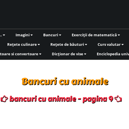
..
Imagini
Bancuri
Exerciții de matematică
Rețete culinare
Rețete de băuturi
Curs valutar
toare si convertoare
Dicționar de vise
Enciclopedia uni
Bancuri cu animale
bancuri cu animale - pagina 9