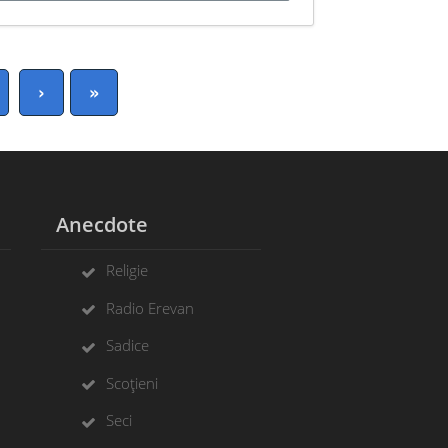
›
»
Anecdote
Religie
Radio Erevan
Sadice
Scoțieni
Seci