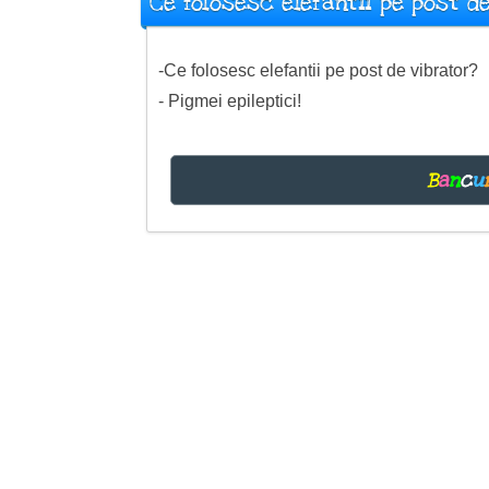
Ce folosesc elefantii pe post d
-Ce folosesc elefantii pe post de vibrator?
- Pigmei epileptici!
B
a
n
c
u