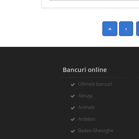
«
‹
Bancuri online
Ultimele bancuri
Alinuța
Animale
Ardeleni
Badea Gheorghe