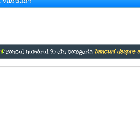
e vibrator?
r
i
:
Bancul numărul 95 din categoria
bancuri despre 