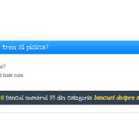
 tren si pisica?
ca?
ti bate cuie.
r
i
:
Bancul numărul 93 din categoria
bancuri despre 