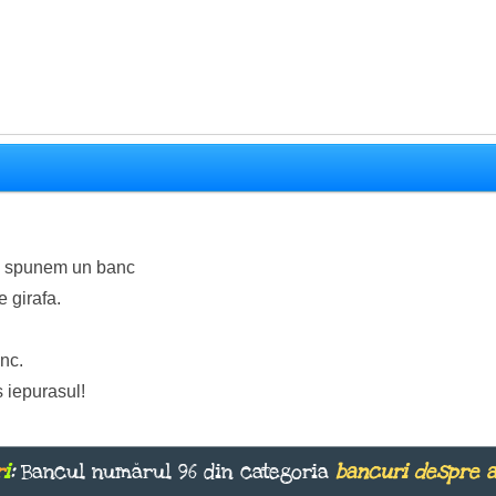
sa spunem un banc
e girafa.
nc.
 iepurasul!
r
i
:
Bancul numărul 96 din categoria
bancuri despre 