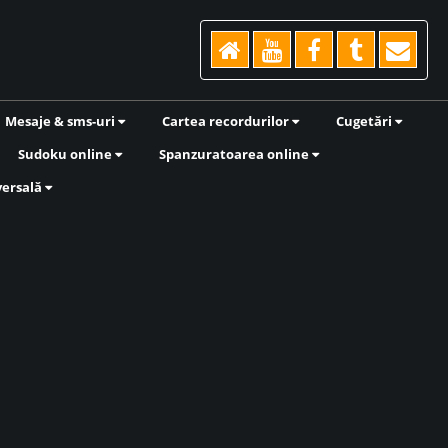
Mesaje & sms-uri
Cartea recordurilor
Cugetări
Sudoku online
Spanzuratoarea online
versală