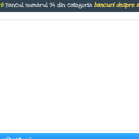
r
i
:
Bancul numărul 94 din categoria
bancuri despre 