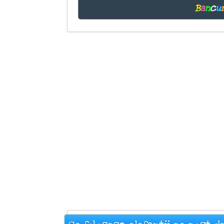
B
a
n
c
u