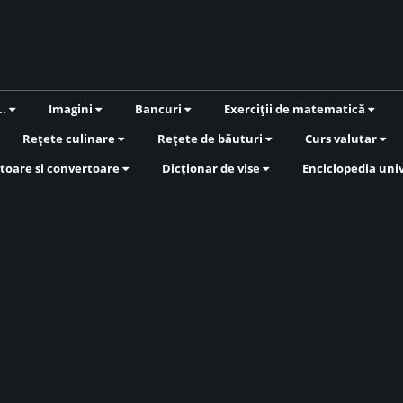
..
Imagini
Bancuri
Exerciții de matematică
Rețete culinare
Rețete de băuturi
Curs valutar
toare si convertoare
Dicționar de vise
Enciclopedia uni