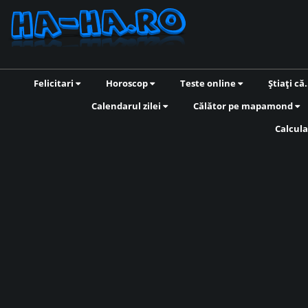
Felicitari
Horoscop
Teste online
Știați că.
Calendarul zilei
Călător pe mapamond
Calcula