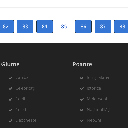
82
83
84
85
86
87
88
Glume
Poante
Canibali
Ion și Măria
Celebrități
Istorice
Copii
Moldoveni
Culmi
Naționalități
Deocheate
Nebuni