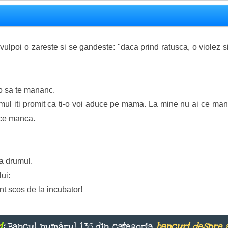
 vulpoi o zareste si se gandeste: "daca prind ratusca, o violez
i o sa te mananc.
rumul iti promit ca ti-o voi aduce pe mama. La mine nu ai ce ma
i ce manca.
da drumul.
lui:
unt scos de la incubator!
i
:
Bancul numărul 135 din categoria
bancuri despre 