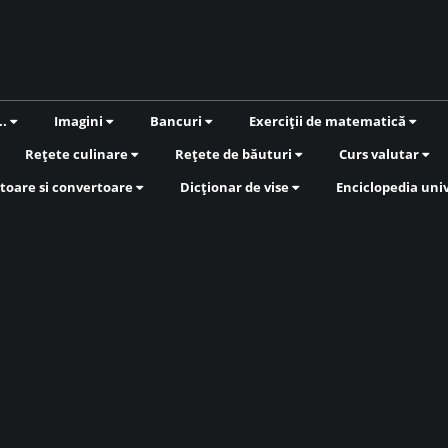
..
Imagini
Bancuri
Exerciții de matematică
Rețete culinare
Rețete de băuturi
Curs valutar
toare si convertoare
Dicționar de vise
Enciclopedia uni