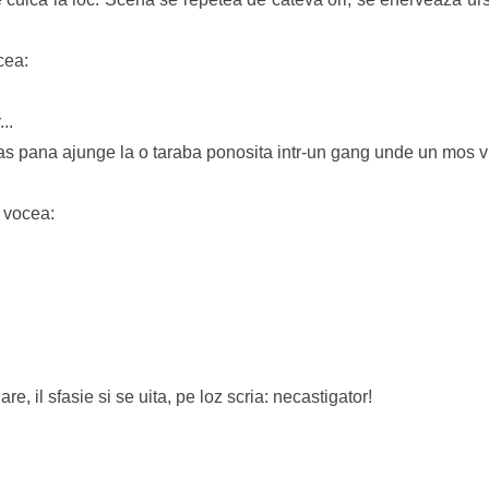
cea:
..
as pana ajunge la o taraba ponosita intr-un gang unde un mos v
 vocea:
e, il sfasie si se uita, pe loz scria: necastigator!