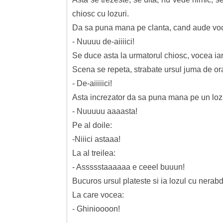
chiosc cu lozuri.
Da sa puna mana pe clanta, cand aude vo
- Nuuuu de-aiiiici!
Se duce asta la urmatorul chiosc, vocea iar.
Scena se repeta, strabate ursul juma de or
- De-aiiiiici!
Asta increzator da sa puna mana pe un loz
- Nuuuuu aaaasta!
Pe al doile:
-Niiici astaaa!
La al treilea:
- Assssstaaaaaa e ceeel buuun!
Bucuros ursul plateste si ia lozul cu nerabdar
La care vocea:
- Ghinioooon!