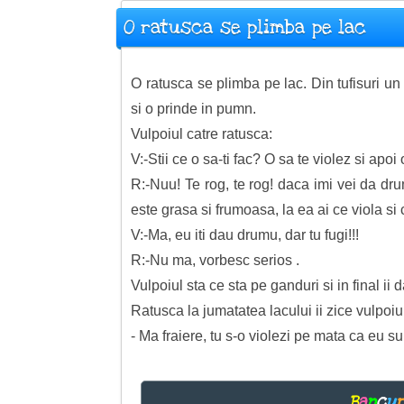
O ratusca se plimba pe lac
O ratusca se plimba pe lac. Din tufisuri un
si o prinde in pumn.
Vulpoiul catre ratusca:
V:-Stii ce o sa-ti fac? O sa te violez si apo
R:-Nuu! Te rog, te rog! daca imi vei da d
este grasa si frumoasa, la ea ai ce viola s
V:-Ma, eu iti dau drumu, dar tu fugi!!!
R:-Nu ma, vorbesc serios .
Vulpoiul sta ce sta pe ganduri si in final ii 
Ratusca la jumatatea lacului ii zice vulpoiu
- Ma fraiere, tu s-o violezi pe mata ca eu s
B
a
n
c
u
r