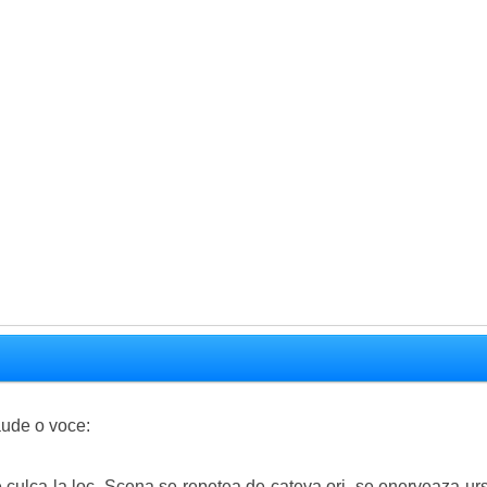
aude o voce:
e culca la loc. Scena se repetea de cateva ori, se enerveaza ursu