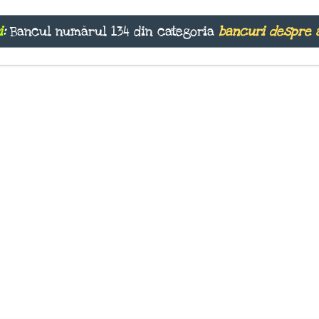
i
:
Bancul numărul 134 din categoria
bancuri despre 