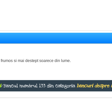
 frumos si mai destept soarece din lume.
i
:
Bancul numărul 133 din categoria
bancuri despre 