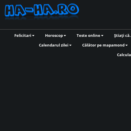
Felicitari
Horoscop
Teste online
Știați că.
Calendarul zilei
Călător pe mapamond
Calcula