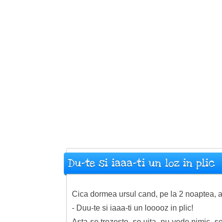
Du-te si iaaa-ti un loz in plic
Cica dormea ursul cand, pe la 2 noaptea, 
- Duu-te si iaaa-ti un looooz in plic!
Asta se trezeste, se uita, nu vede nimic, s