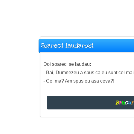
Soareci laudarosi
Doi soareci se laudau:
- Bai, Dumnezeu a spus ca eu sunt cel mai
- Ce, ma? Am spus eu asa ceva?!
B
a
n
c
u
r