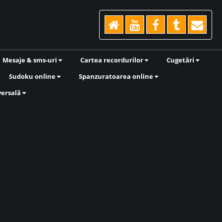
Mesaje & sms-uri
Cartea recordurilor
Cugetări
Sudoku online
Spanzuratoarea online
versală