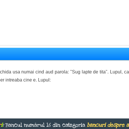
schida usa numai cind aud parola: "Sug lapte de tita". Lupul, car
her intreaba cine e. Lupul:
r
i
:
Bancul numărul 16 din categoria
bancuri despre 