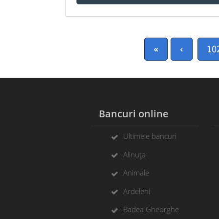
«
‹
10
Bancuri online
Ultimele bancuri
Alinuța
Animale
Ardeleni
Badea Gheorghe