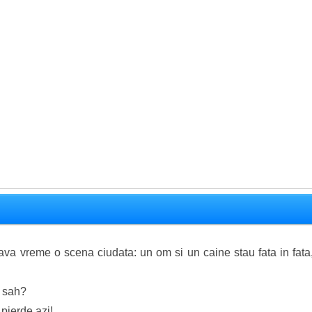
va vreme o scena ciudata: un om si un caine stau fata in fata, 
e sah?
 pierde azi!