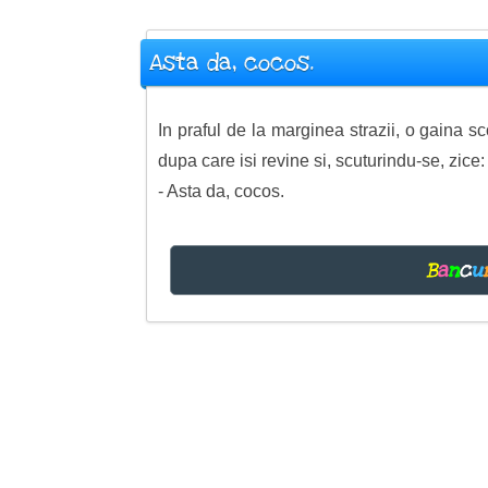
Asta da, cocos.
In praful de la marginea strazii, o gaina 
dupa care isi revine si, scuturindu-se, zice:
- Asta da, cocos.
B
a
n
c
u