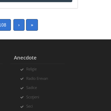
108
›
»
Anecdote
Religie
Radio Erevan
Sadice
Scoțieni
Seci