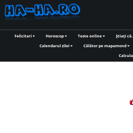
Felicitari
Horoscop
Teste online
Știați că.
Calendarul zilei
Călător pe mapamond
Calcula