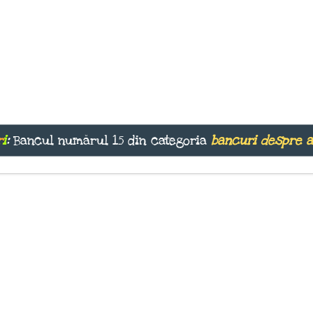
r
i
:
Bancul numărul 15 din categoria
bancuri despre 