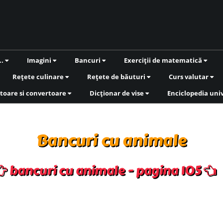
..
Imagini
Bancuri
Exerciții de matematică
Rețete culinare
Rețete de băuturi
Curs valutar
toare si convertoare
Dicționar de vise
Enciclopedia uni
Bancuri cu animale
bancuri cu animale - pagina 105