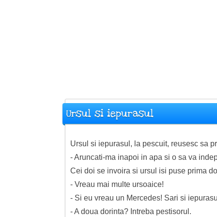
Ursul si iepurasul
Ursul si iepurasul, la pescuit, reusesc sa p
- Aruncati-ma inapoi in apa si o sa va indepl
Cei doi se invoira si ursul isi puse prima do
- Vreau mai multe ursoaice!
- Si eu vreau un Mercedes! Sari si iepurasu
- A doua dorinta? Intreba pestisorul.