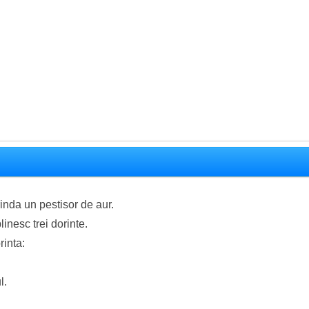
rinda un pestisor de aur.
inesc trei dorinte.
rinta:
l.