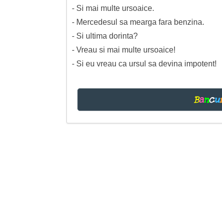
- Si mai multe ursoaice.
- Mercedesul sa mearga fara benzina.
- Si ultima dorinta?
- Vreau si mai multe ursoaice!
- Si eu vreau ca ursul sa devina impotent!
B
a
n
c
u