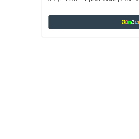
B
a
n
c
u