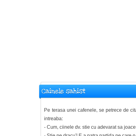
Cainele sahist
Pe terasa unei cafenele, se petrece de cita
intreaba:
- Cum, ciinele dv. stie cu adevarat sa joac
- Stie pe dracu'! E a patra partida pe care o