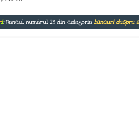
r
i
:
Bancul numărul 13 din categoria
bancuri despre 