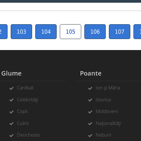
2
103
104
105
106
107
Glume
Poante
Canibali
Ion și Măria
Celebrități
Istorice
Copii
Moldoveni
Culmi
Naționalități
Deocheate
Nebuni