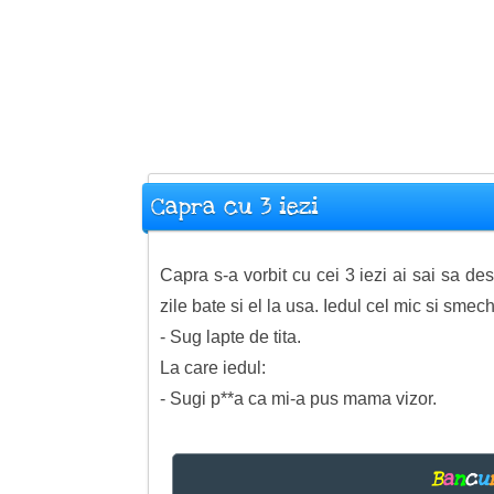
Capra cu 3 iezi
Capra s-a vorbit cu cei 3 iezi ai sai sa de
zile bate si el la usa. Iedul cel mic si smec
- Sug lapte de tita.
La care iedul:
- Sugi p**a ca mi-a pus mama vizor.
B
a
n
c
u