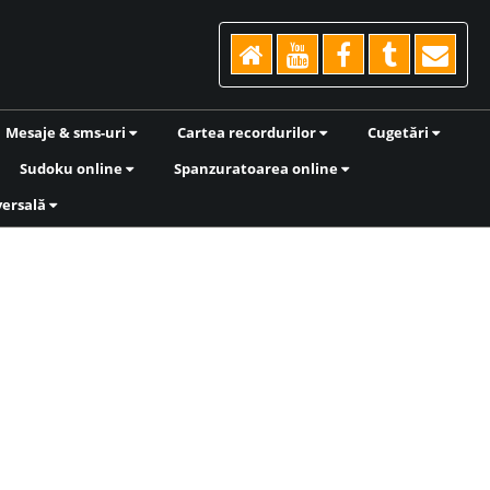
Mesaje & sms-uri
Cartea recordurilor
Cugetări
Sudoku online
Spanzuratoarea online
versală