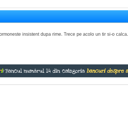
scormoneste insistent dupa rime. Trece pe acolo un tir si-o calc
r
i
:
Bancul numărul 14 din categoria
bancuri despre 