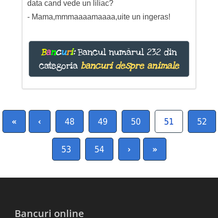
data cand vede un liliac?
- Mama,mmmaaaamaaaa,uite un ingeras!
B
a
n
c
u
r
i
:
Bancul numărul 232 din
categoria
bancuri despre animale
«
‹
48
49
50
51
52
53
54
›
»
Bancuri online