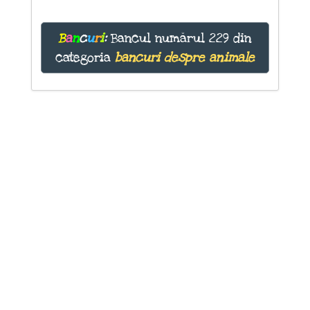
B
a
n
c
u
r
i
:
Bancul numărul 229 din
categoria
bancuri despre animale