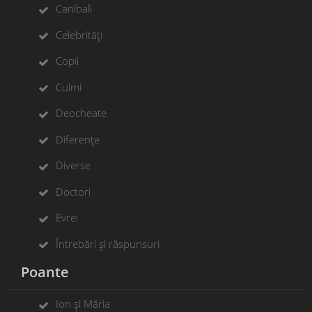
Canibali
Celebrități
Copii
Culmi
Deocheate
Diferențe
Diverse
Doctori
Evrei
Întrebări și răspunsuri
Poante
Ion și Măria