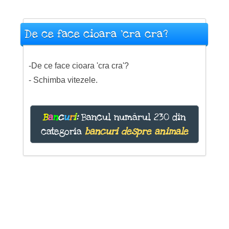
De ce face cioara 'cra cra?
-De ce face cioara 'cra cra'?
- Schimba vitezele.
B
a
n
c
u
r
i
:
Bancul numărul 230 din
categoria
bancuri despre animale