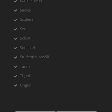
Radio Erevan
Sadice
Scoțieni
Seci
Soldați
Somalezi
Studenți și scoală
Țărani
Țigani
Unguri