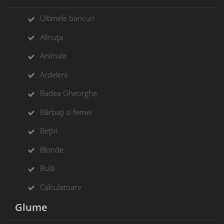
Ultimele bancuri
Alinuța
Animale
Ardeleni
Badea Gheorghe
Bărbați si femei
Bețivi
Blonde
Bulă
Calculatoare
Glume