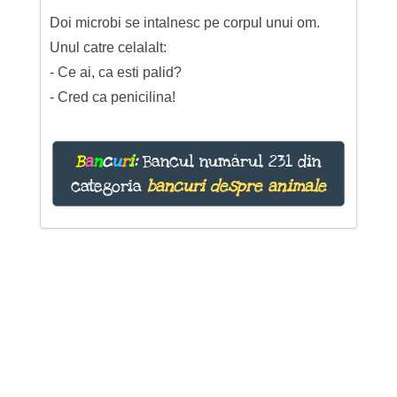
Doi microbi se intalnesc pe corpul unui om.
Unul catre celalalt:
- Ce ai, ca esti palid?
- Cred ca penicilina!
B
a
n
c
u
r
i
:
Bancul numărul 231 din
categoria
bancuri despre animale