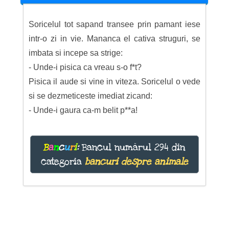
Soricelul tot sapand transee prin pamant iese
intr-o zi in vie. Mananca el cativa struguri, se
imbata si incepe sa strige:
- Unde-i pisica ca vreau s-o f*t?
Pisica il aude si vine in viteza. Soricelul o vede
si se dezmeticeste imediat zicand:
- Unde-i gaura ca-m belit p**a!
B
a
n
c
u
r
i
:
Bancul numărul 294 din
categoria
bancuri despre animale