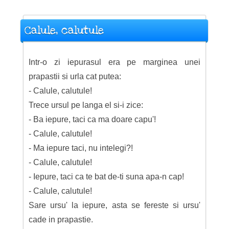
Calule, calutule
Intr-o zi iepurasul era pe marginea unei
prapastii si urla cat putea:
- Calule, calutule!
Trece ursul pe langa el si-i zice:
- Ba iepure, taci ca ma doare capu'!
- Calule, calutule!
- Ma iepure taci, nu intelegi?!
- Calule, calutule!
- Iepure, taci ca te bat de-ti suna apa-n cap!
- Calule, calutule!
Sare ursu' la iepure, asta se fereste si ursu'
cade in prapastie.