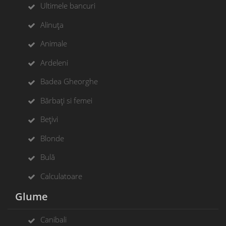
Ultimele bancuri
Alinuța
Animale
Ardeleni
Badea Gheorghe
Bărbați si femei
Bețivi
Blonde
Bulă
Calculatoare
Glume
Canibali