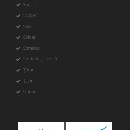
Sadice
Scoțieni
Seci
Soldați
Somalezi
Studenți și scoală
Țărani
Țigani
Unguri