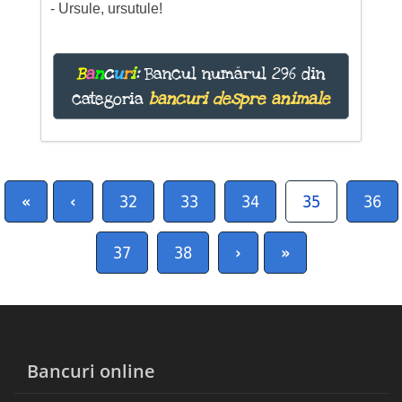
- Ursule, ursutule!
B
a
n
c
u
r
i
:
Bancul numărul 296 din
categoria
bancuri despre animale
«
‹
32
33
34
35
36
37
38
›
»
Bancuri online