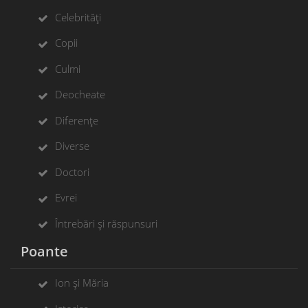
Celebrități
Copii
Culmi
Deocheate
Diferențe
Diverse
Doctori
Evrei
Întrebări și răspunsuri
Poante
Ion și Măria