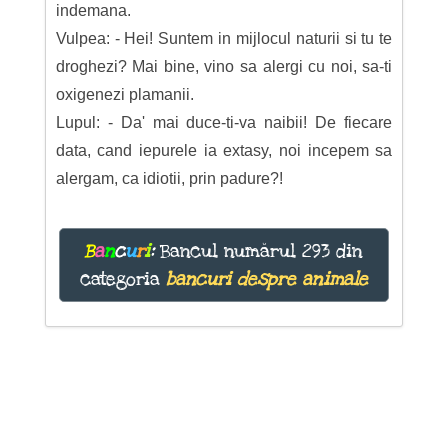
indemana.
Vulpea: - Hei! Suntem in mijlocul naturii si tu te
droghezi? Mai bine, vino sa alergi cu noi, sa-ti
oxigenezi plamanii.
Lupul: - Da' mai duce-ti-va naibii! De fiecare
data, cand iepurele ia extasy, noi incepem sa
alergam, ca idiotii, prin padure?!
B
a
n
c
u
r
i
:
Bancul numărul 293 din
categoria
bancuri despre animale