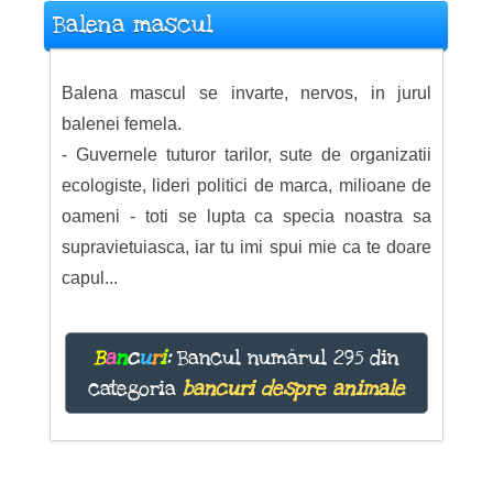
Balena mascul
Balena mascul se invarte, nervos, in jurul
balenei femela.
- Guvernele tuturor tarilor, sute de organizatii
ecologiste, lideri politici de marca, milioane de
oameni - toti se lupta ca specia noastra sa
supravietuiasca, iar tu imi spui mie ca te doare
capul...
B
a
n
c
u
r
i
:
Bancul numărul 295 din
categoria
bancuri despre animale