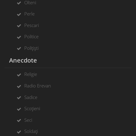
Olteni
Perle
Pescari
Politice
Polițiști
Anecdote
Religie
Radio Erevan
Sadice
Scoțieni
Seci
Soldați