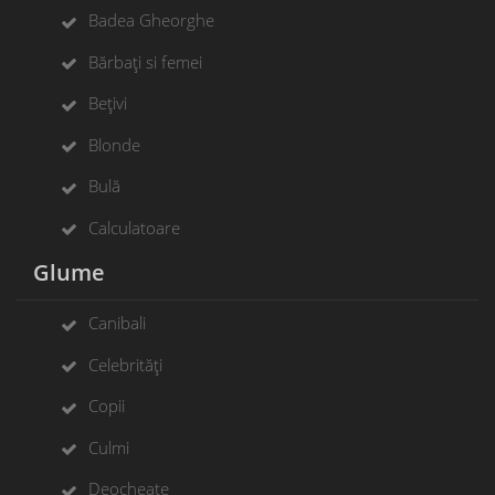
Badea Gheorghe
Bărbați si femei
Bețivi
Blonde
Bulă
Calculatoare
Glume
Canibali
Celebrități
Copii
Culmi
Deocheate