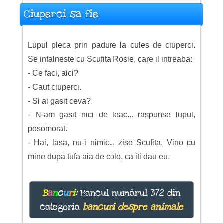
Ciuperci sa fie
Lupul pleca prin padure la cules de ciuperci.
Se intalneste cu Scufita Rosie, care il intreaba:
- Ce faci, aici?
- Caut ciuperci.
- Si ai gasit ceva?
- N-am gasit nici de leac... raspunse lupul,
posomorat.
- Hai, lasa, nu-i nimic... zise Scufita. Vino cu
mine dupa tufa aia de colo, ca iti dau eu.
B
a
n
c
u
r
i
:
Bancul numărul 372 din
categoria
bancuri despre animale