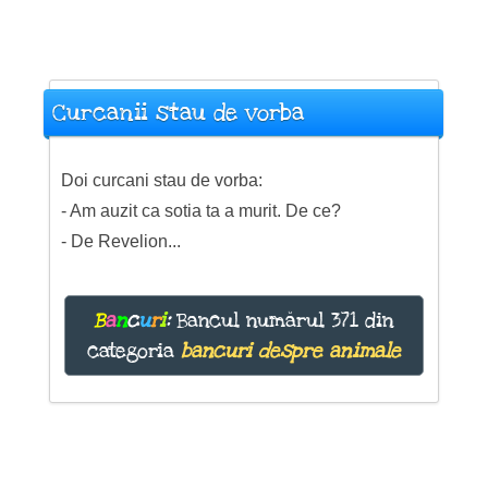
Curcanii stau de vorba
Doi curcani stau de vorba:
- Am auzit ca sotia ta a murit. De ce?
- De Revelion...
B
a
n
c
u
r
i
:
Bancul numărul 371 din
categoria
bancuri despre animale