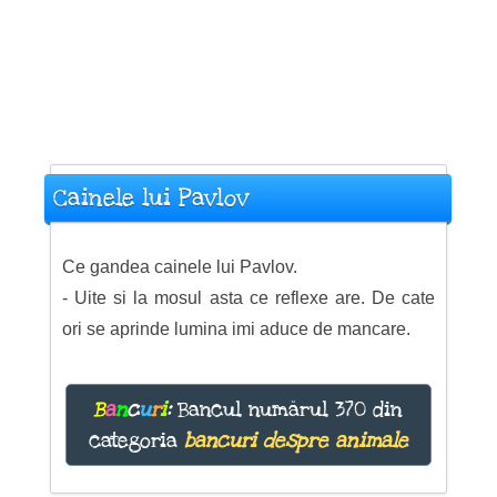
Cainele lui Pavlov
Ce gandea cainele lui Pavlov.
- Uite si la mosul asta ce reflexe are. De cate
ori se aprinde lumina imi aduce de mancare.
B
a
n
c
u
r
i
:
Bancul numărul 370 din
categoria
bancuri despre animale