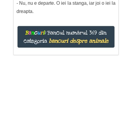
- Nu, nu e departe. O iei la stanga, iar joi o iei la
dreapta.
B
a
n
c
u
r
i
:
Bancul numărul 369 din
categoria
bancuri despre animale