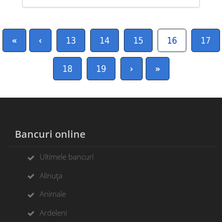
«
‹
13
14
15
16
17
18
19
›
»
Bancuri online
Ultimele bancuri
Alinuța
Animale
Ardeleni