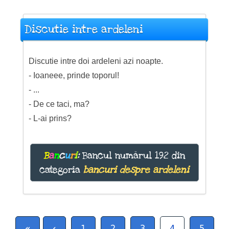
Discutie intre ardeleni
Discutie intre doi ardeleni azi noapte.
- Ioaneee, prinde toporul!
- ...
- De ce taci, ma?
- L-ai prins?
B
a
n
c
u
r
i
:
Bancul numărul 192 din
categoria
bancuri despre ardeleni
«
‹
1
2
3
4
5