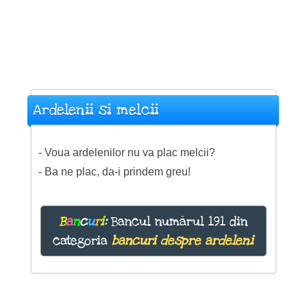
Ardelenii si melcii
- Voua ardelenilor nu va plac melcii?
- Ba ne plac, da-i prindem greu!
B
a
n
c
u
r
i
:
Bancul numărul 191 din
categoria
bancuri despre ardeleni