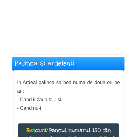
Palinca si ardelenii
In Ardeal palinca sa bea numa de doua ori pe
an:
- Cand ii zaua ta... si...
- Cand nu-i.
B
a
n
c
u
r
i
:
Bancul numărul 190 din