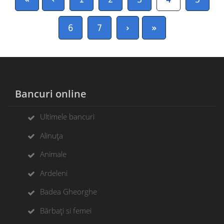
6
7
›
»
Bancuri online
Ultimele bancuri
Alinuța
Animale
Ardeleni
Badea Gheorghe
Bărbați si femei