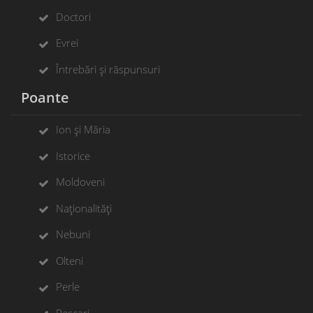
Doctori
Evrei
Întrebări și răspunsuri
Poante
Ion și Măria
Istorice
Moldoveni
Naționalități
Nebuni
Olteni
Perle
Pescari