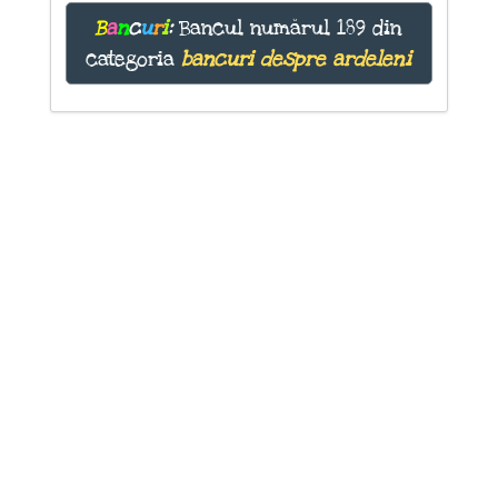
B
a
n
c
u
r
i
:
Bancul numărul 189 din
categoria
bancuri despre ardeleni