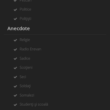
Politice
Polițiști
Anecdote
Religie
Radio Erevan
Sadice
Scoțieni
Seci
Soldați
Somalezi
Studenți și scoală