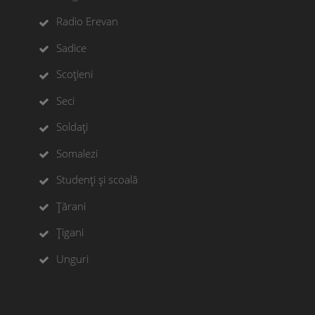
Radio Erevan
Sadice
Scoțieni
Seci
Soldați
Somalezi
Studenți și scoală
Țărani
Țigani
Unguri