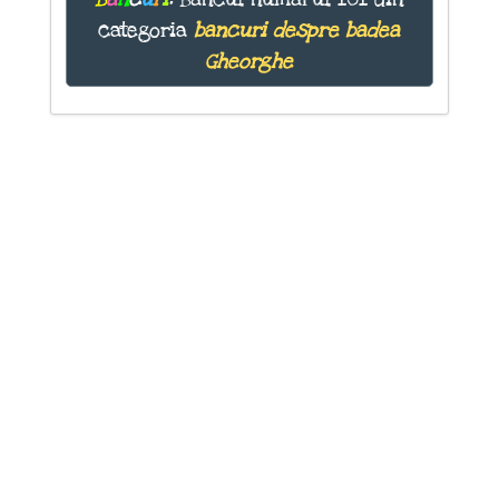
categoria
bancuri despre badea
Gheorghe