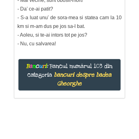
- Mai vecine, sunt obosit-mort!
- Da' ce-ai patit?
- S-a luat unu' de sora-mea si statea cam la 10
km si m-am dus pe jos sa-l bat.
- Aoleu, si te-ai intors tot pe jos?
- Nu, cu salvarea!
B
a
n
c
u
r
i
:
Bancul numărul 103 din
categoria
bancuri despre badea
Gheorghe