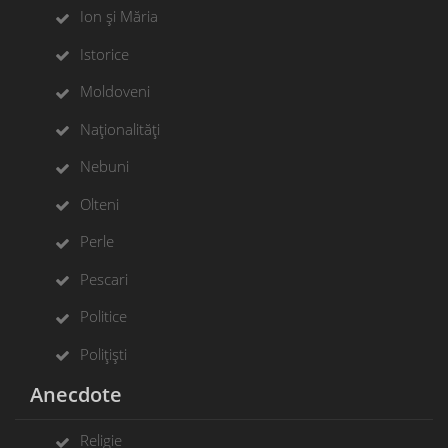
Ion și Măria
Istorice
Moldoveni
Naționalități
Nebuni
Olteni
Perle
Pescari
Politice
Polițiști
Anecdote
Religie