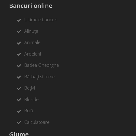
Bancuri online
Ultimele bancuri
Alinuța
Animale
Ardeleni
Badea Gheorghe
Bărbați si femei
Bețivi
Blonde
Bulă
Calculatoare
Glume