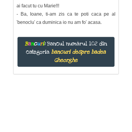
ai facut tu cu Marie!!!
- Ba, Ioane, ti-am zis ca te poti caca pe al
'benoclu' ca duminica io nu am fo' acasa.
B
a
n
c
u
r
i
:
Bancul numărul 102 din
categoria
bancuri despre badea
Gheorghe