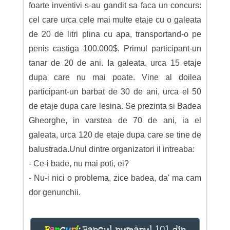
foarte inventivi s-au gandit sa faca un concurs:
cel care urca cele mai multe etaje cu o galeata
de 20 de litri plina cu apa, transportand-o pe
penis castiga 100.000$. Primul participant-un
tanar de 20 de ani. Ia galeata, urca 15 etaje
dupa care nu mai poate. Vine al doilea
participant-un barbat de 30 de ani, urca el 50
de etaje dupa care lesina. Se prezinta si Badea
Gheorghe, in varstea de 70 de ani, ia el
galeata, urca 120 de etaje dupa care se tine de
balustrada.Unul dintre organizatori il intreaba:
- Ce-i bade, nu mai poti, ei?
- Nu-i nici o problema, zice badea, da' ma cam
dor genunchii.
B
a
n
c
u
r
i
:
Bancul numărul 101 din