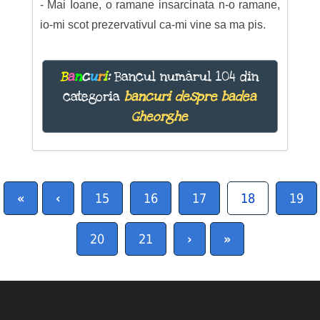
- Mai Ioane, o ramane insarcinata n-o ramane,
io-mi scot prezervativul ca-mi vine sa ma pis.
B
a
n
c
u
r
i
:
Bancul numărul 104 din
categoria
bancuri despre badea
Gheorghe
«
‹
15
16
17
18
19
20
21
›
»