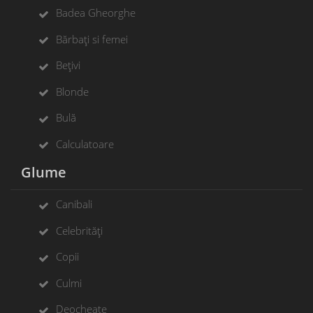
Badea Gheorghe
Bărbați si femei
Bețivi
Blonde
Bulă
Calculatoare
Glume
Canibali
Celebrități
Copii
Culmi
Deocheate