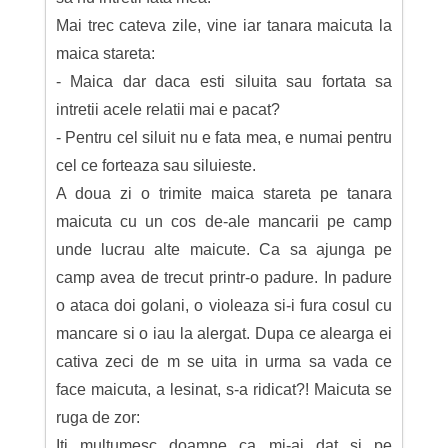
Mai trec cateva zile, vine iar tanara maicuta la
maica stareta:
- Maica dar daca esti siluita sau fortata sa
intretii acele relatii mai e pacat?
- Pentru cel siluit nu e fata mea, e numai pentru
cel ce forteaza sau siluieste.
A doua zi o trimite maica stareta pe tanara
maicuta cu un cos de-ale mancarii pe camp
unde lucrau alte maicute. Ca sa ajunga pe
camp avea de trecut printr-o padure. In padure
o ataca doi golani, o violeaza si-i fura cosul cu
mancare si o iau la alergat. Dupa ce alearga ei
cativa zeci de m se uita in urma sa vada ce
face maicuta, a lesinat, s-a ridicat?! Maicuta se
ruga de zor:
Iti multumesc doamne ca mi-ai dat si pe