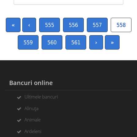
«
‹
555
556
557
558
559
560
561
›
»
Bancuri online
Ultimele bancuri
Alinuța
Animale
Ardeleni