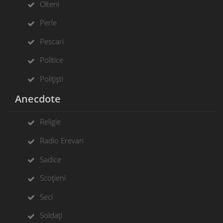
Olteni
Perle
Pescari
Politice
Polițiști
Anecdote
Religie
Radio Erevan
Sadice
Scoțieni
Seci
Soldați