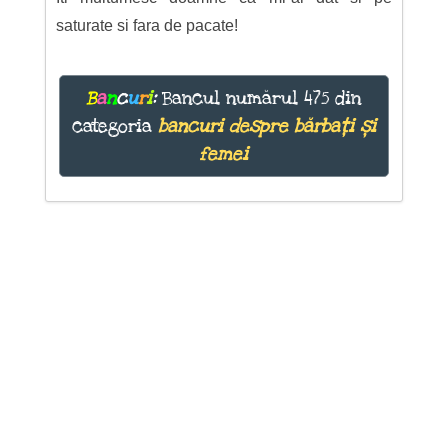
saturate si fara de pacate!
B
a
n
c
u
r
i
:
Bancul numărul 475 din
categoria
bancuri despre bărbați și
femei