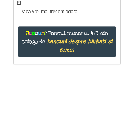
El:
- Daca vrei mai trecem odata.
B
a
n
c
u
r
i
:
Bancul numărul 473 din
categoria
bancuri despre bărbați și
femei