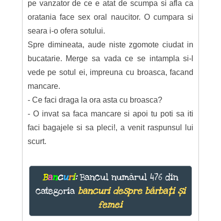
pe vanzator de ce e atat de scumpa si afla ca
oratania face sex oral naucitor. O cumpara si
seara i-o ofera sotului.
Spre dimineata, aude niste zgomote ciudat in
bucatarie. Merge sa vada ce se intampla si-l
vede pe sotul ei, impreuna cu broasca, facand
mancare.
- Ce faci draga la ora asta cu broasca?
- O invat sa faca mancare si apoi tu poti sa iti
faci bagajele si sa pleci!, a venit raspunsul lui
scurt.
B
a
n
c
u
r
i
:
Bancul numărul 476 din
categoria
bancuri despre bărbați și
femei