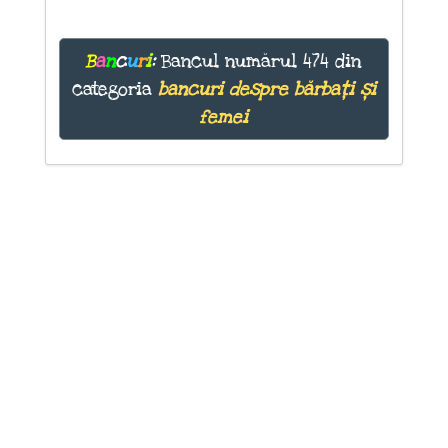
B
a
n
c
u
r
i
:
Bancul numărul 474 din
categoria
bancuri despre bărbați și
femei