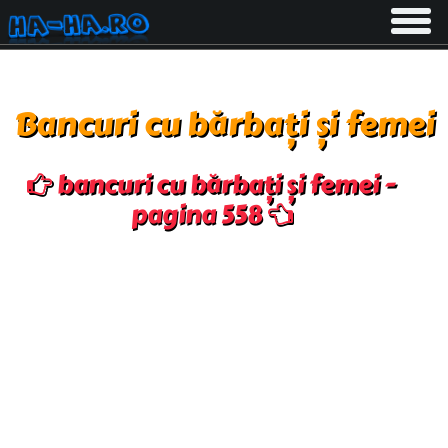
Toggle
navigati
Bancuri cu bărbați și femei
bancuri cu bărbați și femei -
pagina 558