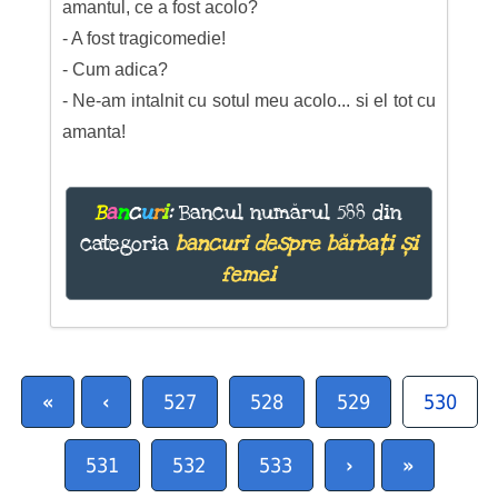
amantul, ce a fost acolo?
- A fost tragicomedie!
- Cum adica?
- Ne-am intalnit cu sotul meu acolo... si el tot cu
amanta!
B
a
n
c
u
r
i
:
Bancul numărul 588 din
categoria
bancuri despre bărbați și
femei
«
‹
527
528
529
530
531
532
533
›
»