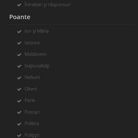
Întrebări și răspunsuri
Poante
Ion și Măria
Istorice
Moldoveni
Naționalități
Nebuni
Olteni
Perle
Pescari
Politice
Polițiști