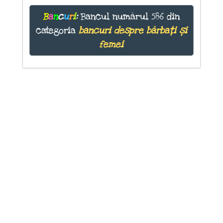
B
a
n
c
u
r
i
:
Bancul numărul 586 din
categoria
bancuri despre bărbați și
femei