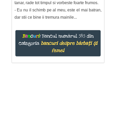
tanar, rade tot timpul si vorbeste foarte frumos.
- Eu nu il schimb pe al meu, este el mai batran,
dar stii ce bine ii tremura mainile...
B
a
n
c
u
r
i
:
Bancul numărul 585 din
categoria
bancuri despre bărbați și
femei