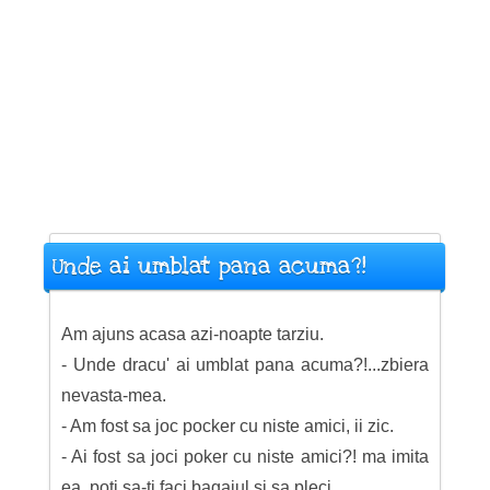
Unde ai umblat pana acuma?!
Am ajuns acasa azi-noapte tarziu.
- Unde dracu' ai umblat pana acuma?!...zbiera
nevasta-mea.
- Am fost sa joc pocker cu niste amici, ii zic.
- Ai fost sa joci poker cu niste amici?! ma imita
ea, poti sa-ti faci bagajul si sa pleci...