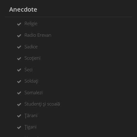
Anecdote
Religie
Radio Erevan
Sadice
Scoțieni
Seci
Soldați
Somalezi
Studenți și scoală
Țărani
Țigani