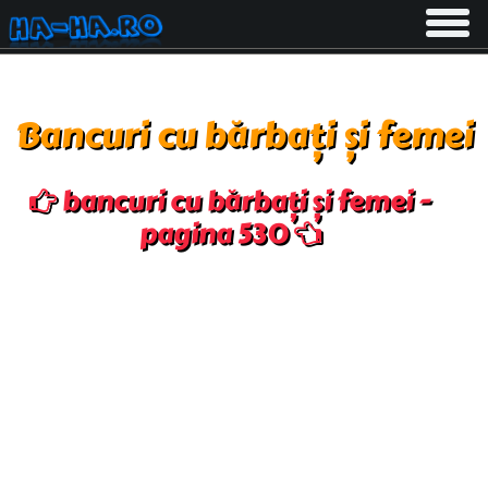
Toggle
navigati
Bancuri cu bărbați și femei
bancuri cu bărbați și femei -
pagina 530