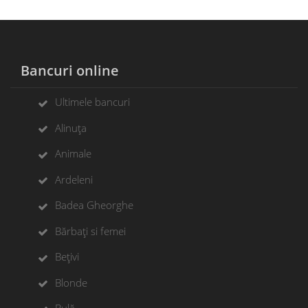
Bancuri online
Ultimele bancuri
Alinuța
Animale
Ardeleni
Badea Gheorghe
Bărbați si femei
Bețivi
Blonde