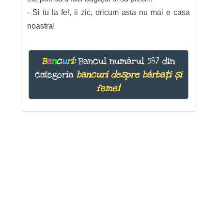
- Si tu la fel, ii zic, oricum asta nu mai e casa
noastra!
B
a
n
c
u
r
i
:
Bancul numărul 587 din
categoria
bancuri despre bărbați și
femei