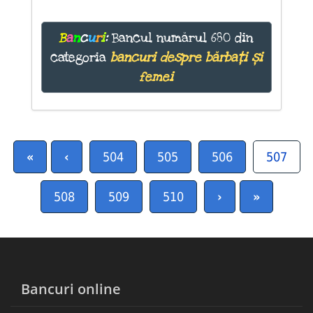
B
a
n
c
u
r
i
:
Bancul numărul 680 din
categoria
bancuri despre bărbați și
femei
«
‹
504
505
506
507
508
509
510
›
»
Bancuri online