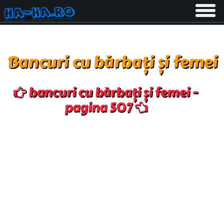
Toggle
navigati
Bancuri cu bărbați și femei
bancuri cu bărbați și femei -
pagina 507