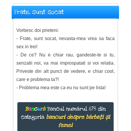
Frate, sunt socat
Vorbesc doi prieteni:
- Frate, sunt socat, nevasta-mea vrea sa faca
sex in trei!
- De ce? Nu e chiar rau, gandeste-te si tu,
senzatii noi, va mai improspatati si voi relatia.
Priveste din alt punct de vedere, e chiar cool,
care e problema ta?!
- Problema mea este ca eu nu sunt pe lista!
B
a
n
c
u
r
i
:
Bancul numărul 678 din
categoria
bancuri despre bărbați și
femei