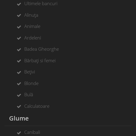
Ultimele bancuri
Alinuța
Animale
Ardeleni
Badea Gheorghe
Bărbați si femei
Bețivi
Blonde
Bulă
Calculatoare
Glume
Canibali