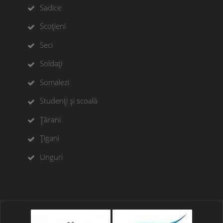
Sadice
Scoțieni
Seci
Soldați
Somalezi
Studenți și scoală
Țărani
Țigani
Unguri