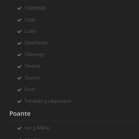
Celebrități
Copii
Culmi
Deocheate
Diferențe
Diverse
Doctori
Evrei
Întrebări și răspunsuri
Poante
Ion și Măria