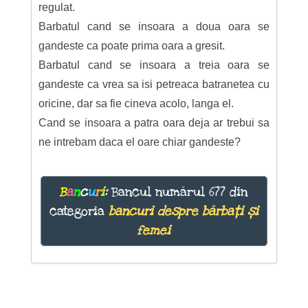
regulat.
Barbatul cand se insoara a doua oara se
gandeste ca poate prima oara a gresit.
Barbatul cand se insoara a treia oara se
gandeste ca vrea sa isi petreaca batranetea cu
oricine, dar sa fie cineva acolo, langa el.
Cand se insoara a patra oara deja ar trebui sa
ne intrebam daca el oare chiar gandeste?
B
a
n
c
u
r
i
:
Bancul numărul 677 din
categoria
bancuri despre bărbați și
femei