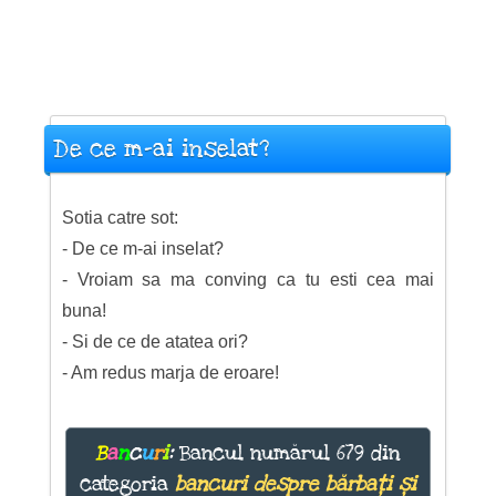
De ce m-ai inselat?
Sotia catre sot:
- De ce m-ai inselat?
- Vroiam sa ma conving ca tu esti cea mai
buna!
- Si de ce de atatea ori?
- Am redus marja de eroare!
B
a
n
c
u
r
i
:
Bancul numărul 679 din
categoria
bancuri despre bărbați și