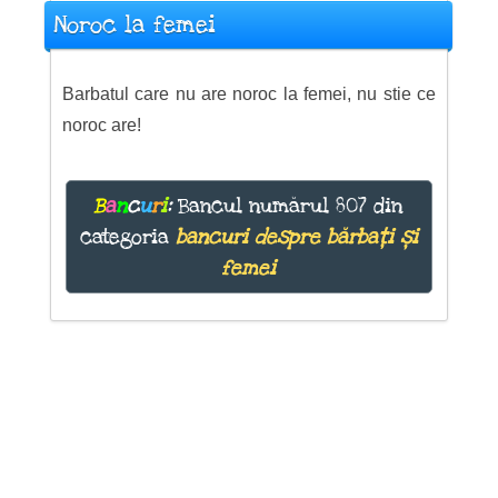
Noroc la femei
Barbatul care nu are noroc la femei, nu stie ce
noroc are!
B
a
n
c
u
r
i
:
Bancul numărul 807 din
categoria
bancuri despre bărbați și
femei