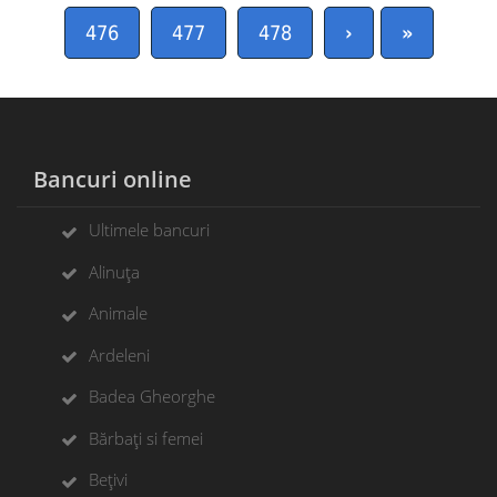
476
477
478
›
»
Bancuri online
Ultimele bancuri
Alinuța
Animale
Ardeleni
Badea Gheorghe
Bărbați si femei
Bețivi