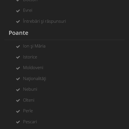
Evrei
Întrebări și răspunsuri
Poante
Ion și Măria
Istorice
Moldoveni
Naționalități
Nebuni
Olteni
Perle
Pescari