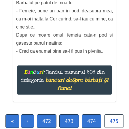
Barbatul pe patul de moarte:
- Femeie, pune un ban in pod, deasupra mea,
ca m-oi inalta la Cer curind, sa-l iau cu mine, ca
cine stie...
Dupa ce moare omul, femeia cata-n pod si
gaseste banul neatins:
- Cred ca era mai bine sa-l fi pus in pivnita.
B
a
n
c
u
r
i
:
Bancul numărul 808 din
categoria
bancuri despre bărbați și
femei
«
‹
472
473
474
475