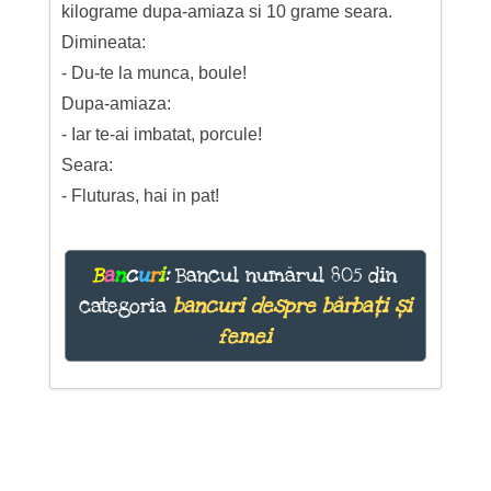
kilograme dupa-amiaza si 10 grame seara.
Dimineata:
- Du-te la munca, boule!
Dupa-amiaza:
- Iar te-ai imbatat, porcule!
Seara:
- Fluturas, hai in pat!
B
a
n
c
u
r
i
:
Bancul numărul 805 din
categoria
bancuri despre bărbați și
femei