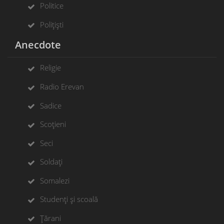
Politice
Polițiști
Anecdote
Religie
Radio Erevan
Sadice
Scoțieni
Seci
Soldați
Somalezi
Studenți și scoală
Țărani