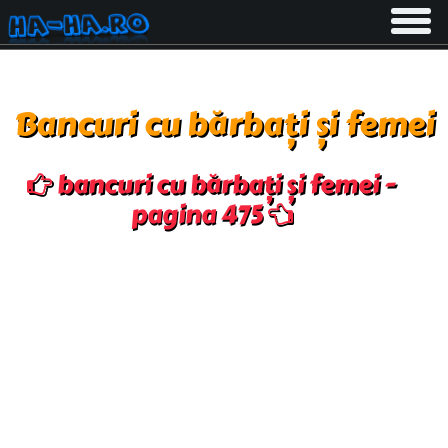
Toggle
navigati
Bancuri cu bărbați și femei
bancuri cu bărbați și femei -
pagina 475