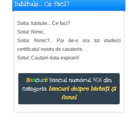
Iubitule... Ce faci?
Sotia: Iubitule... Ce faci?
Sotul: Nimic.
Sotia: Nimic?.. Pai de-o ora tot studiezi
certificatul nostru de casatorie.
Sotul: Cautam data expirarii!
B
a
n
c
u
r
i
:
Bancul numărul 806 din
categoria
bancuri despre bărbați și
femei