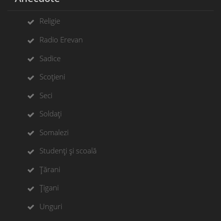
Religie
Radio Erevan
Sadice
Scoțieni
Seci
Soldați
Somalezi
Studenți și scoală
Țărani
Țigani
Unguri