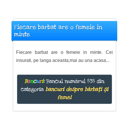
Fiecare barbat are o femeie in
minte
Fiecare barbat are o femeie in minte. Cei
insurati, pe langa aceasta,mai au una acasa...
B
a
n
c
u
r
i
:
Bancul numărul 838 din
categoria
bancuri despre bărbați și
femei