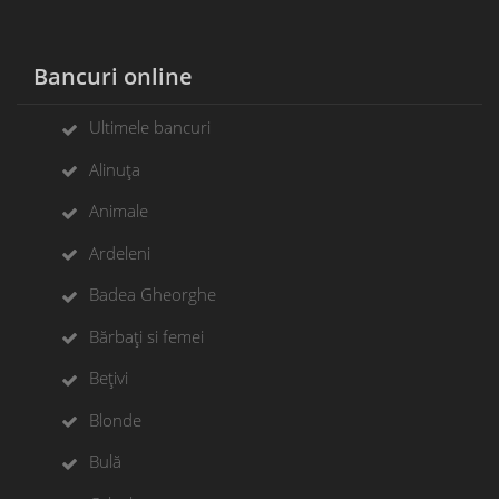
Bancuri online
Ultimele bancuri
Alinuța
Animale
Ardeleni
Badea Gheorghe
Bărbați si femei
Bețivi
Blonde
Bulă