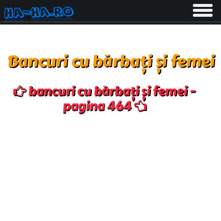
Toggle
navigati
Bancuri cu bărbați și femei
bancuri cu bărbați și femei -
pagina 464