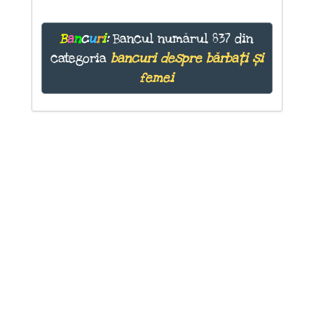
B
a
n
c
u
r
i
:
Bancul numărul 837 din
categoria
bancuri despre bărbați și
femei