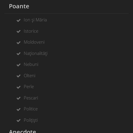
Poante
Ion și Măria
Istorice
Moldoveni
Naționalități
Nebuni
Olteni
Perle
Pescari
Politice
Polițiști
Anecdote