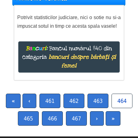
Potrivit statisticilor judiciare, nici o sotie nu si-a
impuscat sotul in timp ce acesta spala vasele!
B
a
n
c
u
r
i
:
Bancul numărul 840 din
categoria
bancuri despre bărbați și
femei
«
‹
461
462
463
464
465
466
467
›
»