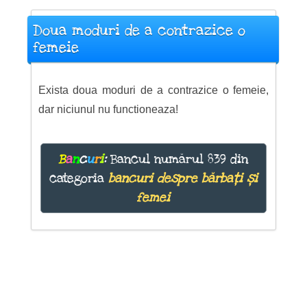
Doua moduri de a contrazice o
femeie
Exista doua moduri de a contrazice o femeie,
dar niciunul nu functioneaza!
B
a
n
c
u
r
i
:
Bancul numărul 839 din
categoria
bancuri despre bărbați și
femei