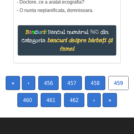
- Doctore, ce a aratat ecografia?
- O nunta neplanificata, domnisoara.
B
a
n
c
u
r
i
:
Bancul numărul 860 din
categoria
bancuri despre bărbați și
femei
«
‹
456
457
458
459
460
461
462
›
»