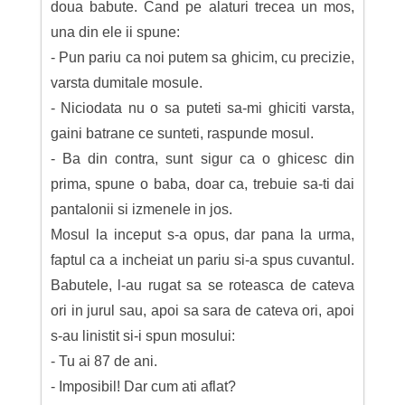
doua babute. Cand pe alaturi trecea un mos,
una din ele ii spune:
- Pun pariu ca noi putem sa ghicim, cu precizie,
varsta dumitale mosule.
- Niciodata nu o sa puteti sa-mi ghiciti varsta,
gaini batrane ce sunteti, raspunde mosul.
- Ba din contra, sunt sigur ca o ghicesc din
prima, spune o baba, doar ca, trebuie sa-ti dai
pantalonii si izmenele in jos.
Mosul la inceput s-a opus, dar pana la urma,
faptul ca a incheiat un pariu si-a spus cuvantul.
Babutele, l-au rugat sa se roteasca de cateva
ori in jurul sau, apoi sa sara de cateva ori, apoi
s-au linistit si-i spun mosului:
- Tu ai 87 de ani.
- Imposibil! Dar cum ati aflat?