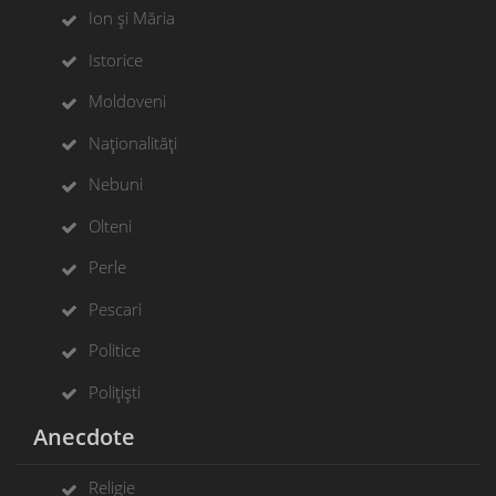
Ion și Măria
Istorice
Moldoveni
Naționalități
Nebuni
Olteni
Perle
Pescari
Politice
Polițiști
Anecdote
Religie