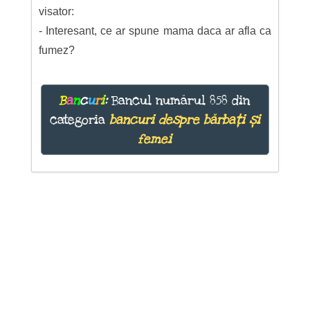
visator:
- Interesant, ce ar spune mama daca ar afla ca
fumez?
B
a
n
c
u
r
i
:
Bancul numărul 858 din
categoria
bancuri despre bărbați și
femei