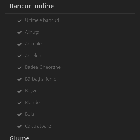
Bancuri online
Ultimele bancuri
Alinuța
Animale
Ardeleni
Badea Gheorghe
Bărbați si femei
Bețivi
Blonde
Bulă
Calculatoare
Glume