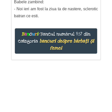
Babele zambind:
- Noi ieri am fost la ziua ta de nastere, sclerotic
batran ce esti.
B
a
n
c
u
r
i
:
Bancul numărul 857 din
categoria
bancuri despre bărbați și
femei