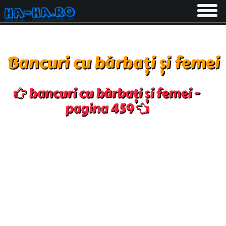
Toggle
navigati
Bancuri cu bărbați și femei
bancuri cu bărbați și femei -
pagina 459