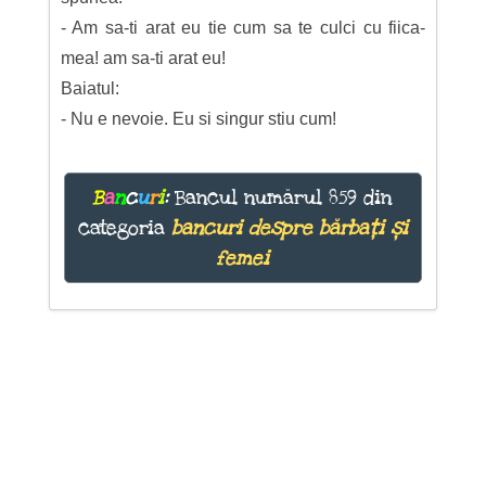
- Am sa-ti arat eu tie cum sa te culci cu fiica-
mea! am sa-ti arat eu!
Baiatul:
- Nu e nevoie. Eu si singur stiu cum!
B
a
n
c
u
r
i
:
Bancul numărul 859 din
categoria
bancuri despre bărbați și
femei