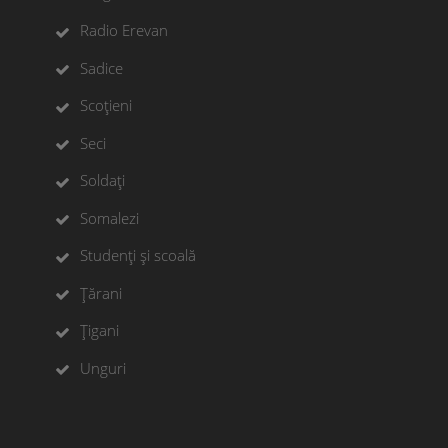
Radio Erevan
Sadice
Scoțieni
Seci
Soldați
Somalezi
Studenți și scoală
Țărani
Țigani
Unguri