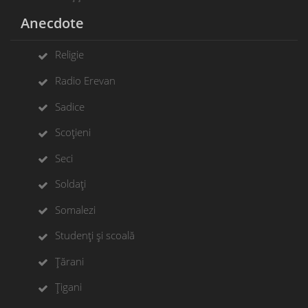
Anecdote
Religie
Radio Erevan
Sadice
Scoțieni
Seci
Soldați
Somalezi
Studenți și scoală
Țărani
Țigani