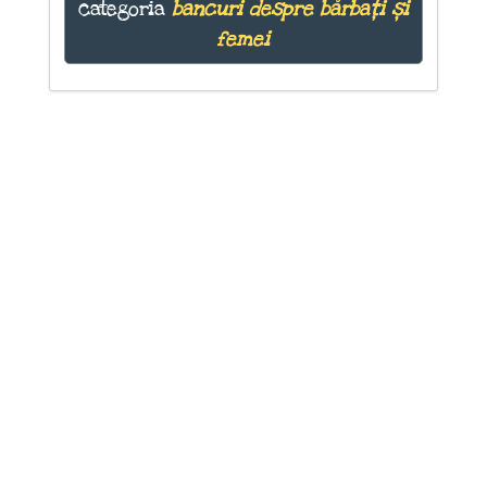
categoria
bancuri despre bărbați și
femei