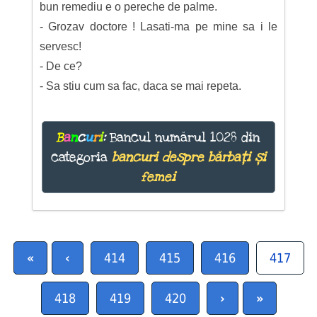
bun remediu e o pereche de palme.
- Grozav doctore ! Lasati-ma pe mine sa i le
servesc!
- De ce?
- Sa stiu cum sa fac, daca se mai repeta.
B
a
n
c
u
r
i
:
Bancul numărul 1028 din
categoria
bancuri despre bărbați și
femei
«
‹
414
415
416
417
418
419
420
›
»