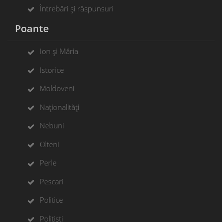
Întrebări și răspunsuri
Poante
Ion și Măria
Istorice
Moldoveni
Naționalități
Nebuni
Olteni
Perle
Pescari
Politice
Polițiști