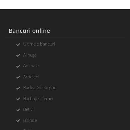
Bancuri online
Ultimele bancuri
Alinuța
Animale
Ardeleni
Badea Gheorghe
Bărbați si femei
Bețivi
Blonde