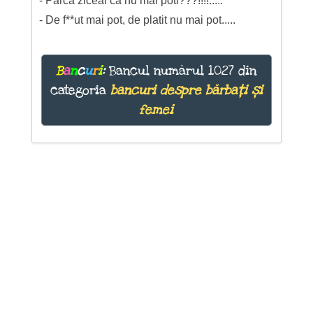
- Parca ziceai ca nu mai poti???!!!!.....
- De f**ut mai pot, de platit nu mai pot.....
B
a
n
c
u
r
i
:
Bancul numărul 1027 din
categoria
bancuri despre bărbați și
femei