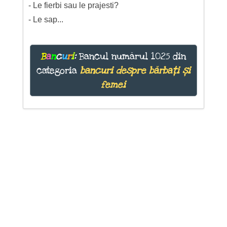
- Le fierbi sau le prajesti?
- Le sap...
B
a
n
c
u
r
i
:
Bancul numărul 1025 din
categoria
bancuri despre bărbați și
femei