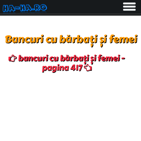
Toggle
navigati
Bancuri cu bărbați și femei
bancuri cu bărbați și femei -
pagina 417