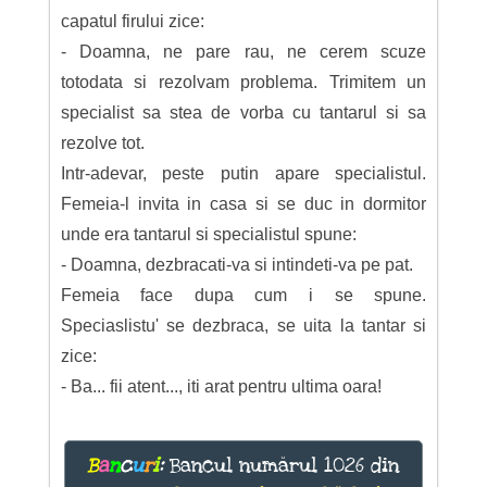
capatul firului zice:
- Doamna, ne pare rau, ne cerem scuze
totodata si rezolvam problema. Trimitem un
specialist sa stea de vorba cu tantarul si sa
rezolve tot.
Intr-adevar, peste putin apare specialistul.
Femeia-l invita in casa si se duc in dormitor
unde era tantarul si specialistul spune:
- Doamna, dezbracati-va si intindeti-va pe pat.
Femeia face dupa cum i se spune.
Speciaslistu' se dezbraca, se uita la tantar si
zice:
- Ba... fii atent..., iti arat pentru ultima oara!
B
a
n
c
u
r
i
:
Bancul numărul 1026 din