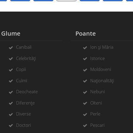
Glume
Poante
Canibali
Ion și Măria
Celebrități
Istorice
Copii
Moldoveni
Culmi
Naționalități
Deocheate
Nebuni
Diferențe
Olteni
Diverse
Perle
Doctori
Pescari