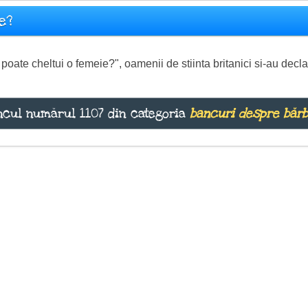
e?
oate cheltui o femeie?", oamenii de stiinta britanici si-au declar
cul numărul 1107 din categoria
bancuri despre bărb