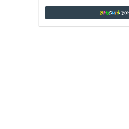
B
a
n
c
u
r
i
:
Ban