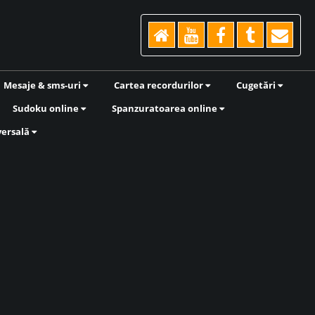
Mesaje & sms-uri
Cartea recordurilor
Cugetări
Sudoku online
Spanzuratoarea online
versală