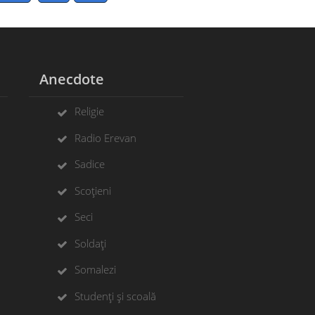
Anecdote
Religie
Radio Erevan
Sadice
Scoțieni
Seci
Soldați
Somalezi
Studenți și scoală