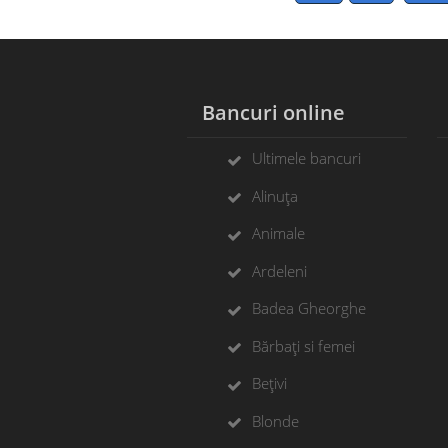
Bancuri online
Ultimele bancuri
Alinuța
Animale
Ardeleni
Badea Gheorghe
Bărbați si femei
Bețivi
Blonde