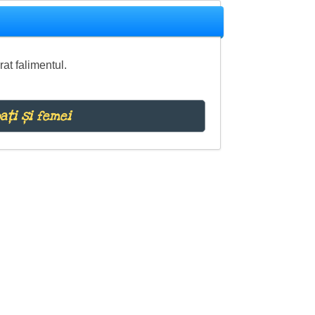
at falimentul.
ați și femei