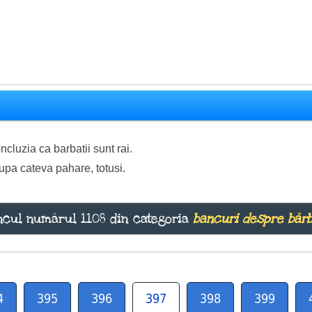
cluzia ca barbatii sunt rai.
upa cateva pahare, totusi.
cul numărul 1108 din categoria
bancuri despre bărb
4
395
396
397
398
399