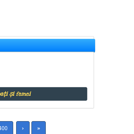
ați și femei
400
›
»