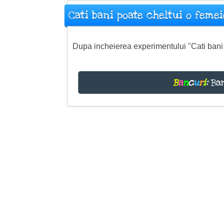
Cati bani poate cheltui o femei
Dupa incheierea experimentului "Cati bani p
B
a
n
c
u
r
i
:
Ban