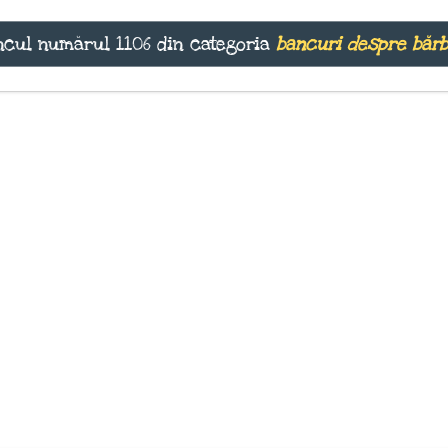
cul numărul 1106 din categoria
bancuri despre bărb