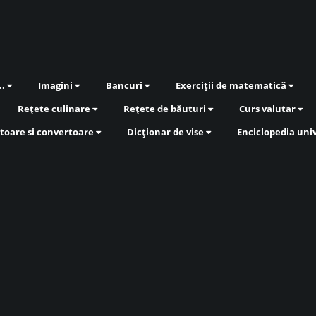
..
Imagini
Bancuri
Exerciții de matematică
Rețete culinare
Rețete de băuturi
Curs valutar
toare si convertoare
Dicționar de vise
Enciclopedia uni