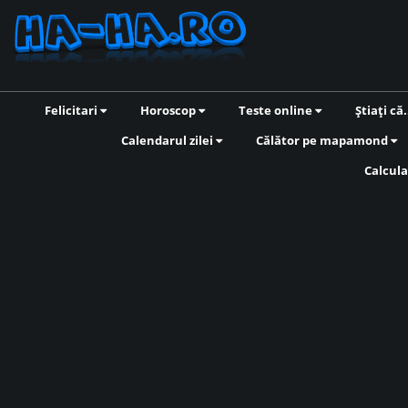
Felicitari
Horoscop
Teste online
Știați că.
Calendarul zilei
Călător pe mapamond
Calcula