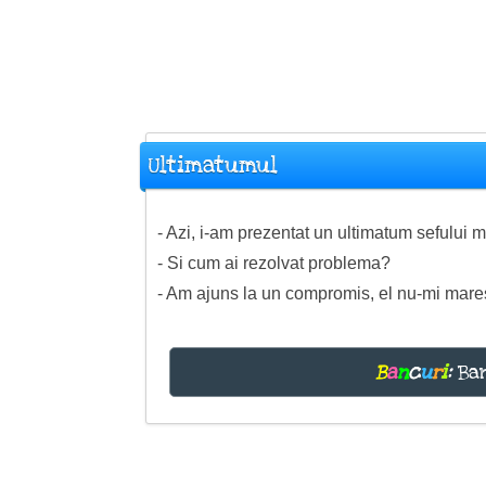
Ultimatumul
- Azi, i-am prezentat un ultimatum sefului m
- Si cum ai rezolvat problema?
- Am ajuns la un compromis, el nu-mi marest
B
a
n
c
u
r
i
:
Ban