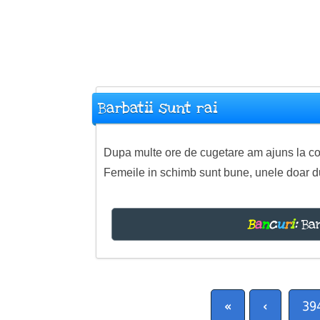
Barbatii sunt rai
Dupa multe ore de cugetare am ajuns la con
Femeile in schimb sunt bune, unele doar d
B
a
n
c
u
r
i
:
Ban
«
‹
39