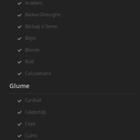
Ardeleni
Badea Gheorghe
Bărbați si femei
Bețivi
Blonde
Bulă
Calculatoare
Glume
Canibali
Celebrități
Copii
Culmi