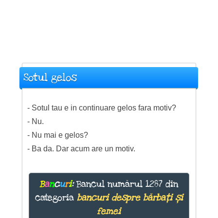
Sotul gelos
- Sotul tau e in continuare gelos fara motiv?
- Nu.
- Nu mai e gelos?
- Ba da. Dar acum are un motiv.
B
a
n
c
u
r
i
:
Bancul numărul 1287 din
categoria
bancuri despre bărbați și
femei