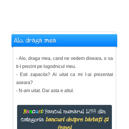
Alo, draga mea
- Alo, draga mea, cand ne vedem diseara, o sa
ti-l prezint pe logodnicul meu.
- Esti zapacita? Ai uitat ca mi l-ai prezentat
aseara?
- N-am uitat. Dar asta e altul.
B
a
n
c
u
r
i
:
Bancul numărul 1288 din
categoria
bancuri despre bărbați și
femei