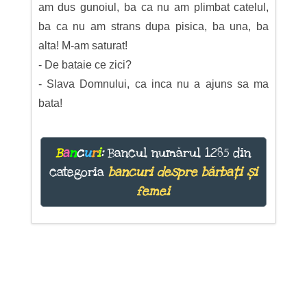
am dus gunoiul, ba ca nu am plimbat catelul,
ba ca nu am strans dupa pisica, ba una, ba
alta! M-am saturat!
- De bataie ce zici?
- Slava Domnului, ca inca nu a ajuns sa ma
bata!
B
a
n
c
u
r
i
:
Bancul numărul 1285 din
categoria
bancuri despre bărbați și
femei