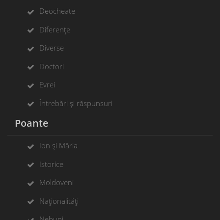
Deocheate
Diferențe
Diverse
Doctori
Evrei
Întrebări și răspunsuri
Poante
Ion și Măria
Istorice
Moldoveni
Naționalități
Nebuni