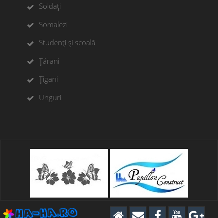
Soldați
Somalezi
Studenți și scoală
Țărani
Țigani
Unguri