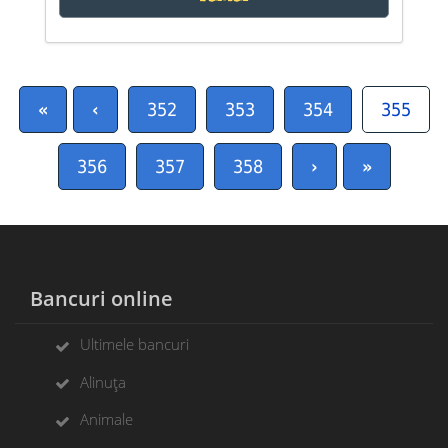
«
‹
352
353
354
355
356
357
358
›
»
Bancuri online
Ultimele bancuri
Alinuța
Animale