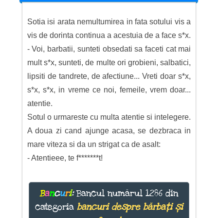
Sotia isi arata nemultumirea in fata sotului vis a
vis de dorinta continua a acestuia de a face s*x.
- Voi, barbatii, sunteti obsedati sa faceti cat mai
mult s*x, sunteti, de multe ori grobieni, salbatici,
lipsiti de tandrete, de afectiune... Vreti doar s*x,
s*x, s*x, in vreme ce noi, femeile, vrem doar...
atentie.
Sotul o urmareste cu multa atentie si intelegere.
A doua zi cand ajunge acasa, se dezbraca in
mare viteza si da un strigat ca de asalt:
- Atentieee, te f*******t!
B
a
n
c
u
r
i
:
Bancul numărul 1286 din
categoria
bancuri despre bărbați și