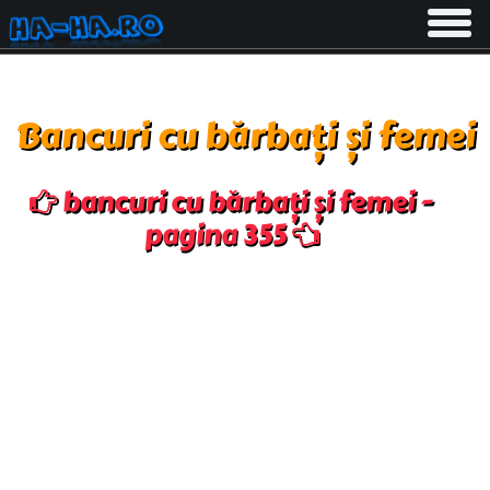
Toggle
navigati
Bancuri cu bărbați și femei
bancuri cu bărbați și femei -
pagina 355