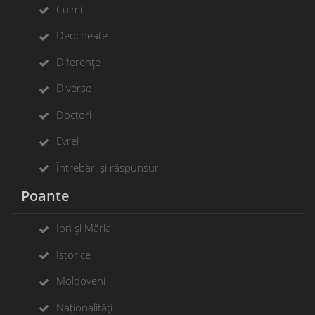
Culmi
Deocheate
Diferențe
Diverse
Doctori
Evrei
Întrebări și răspunsuri
Poante
Ion și Măria
Istorice
Moldoveni
Naționalități