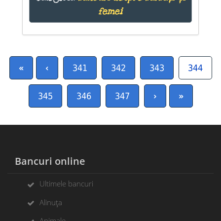
femei
«
‹
341
342
343
344
345
346
347
›
»
Bancuri online
Ultimele bancuri
Alinuța
Animale