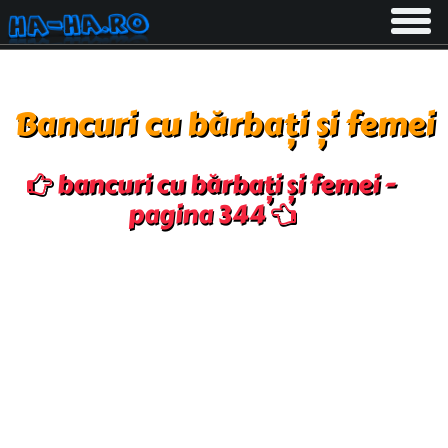
Toggle
navigati
Bancuri cu bărbați și femei
bancuri cu bărbați și femei -
pagina 344