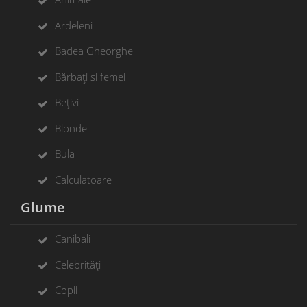
Ardeleni
Badea Gheorghe
Bărbați si femei
Bețivi
Blonde
Bulă
Calculatoare
Glume
Canibali
Celebrități
Copii