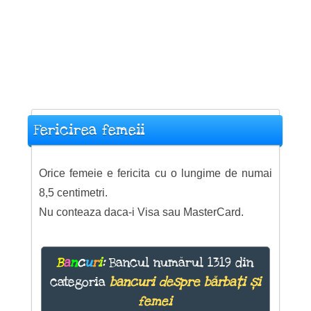
Fericirea femeii
Orice femeie e fericita cu o lungime de numai
8,5 centimetri.
Nu conteaza daca-i Visa sau MasterCard.
B
a
n
c
u
r
i
:
Bancul numărul 1319 din
categoria
bancuri despre bărbați și
femei