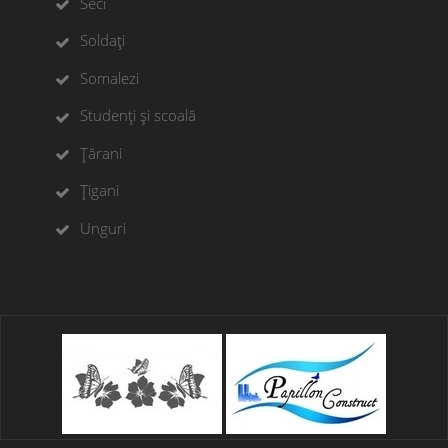
Seci
Soldați
Somalezi
Studenți și scoală
Țărani
Țigani
Unguri