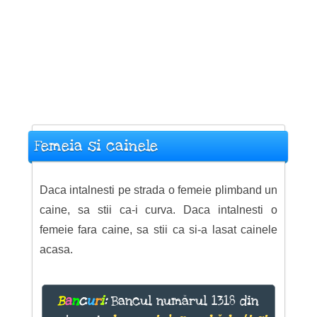
Femeia si cainele
Daca intalnesti pe strada o femeie plimband un
caine, sa stii ca-i curva. Daca intalnesti o
femeie fara caine, sa stii ca si-a lasat cainele
acasa.
B
a
n
c
u
r
i
:
Bancul numărul 1318 din