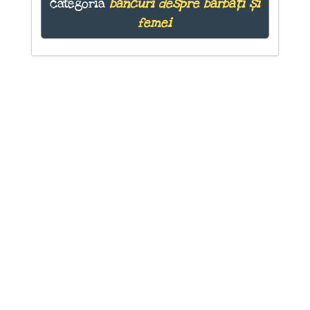
categoria
bancuri despre bărbați și
femei