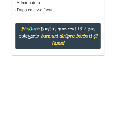
- Admir natura.
- Dupa cate v-a facut...
B
a
n
c
u
r
i
:
Bancul numărul 1317 din
categoria
bancuri despre bărbați și
femei