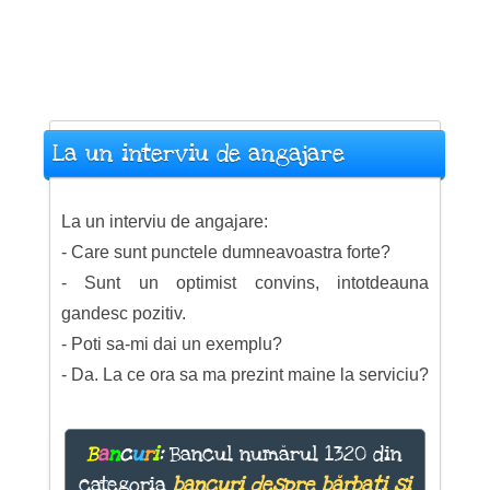
La un interviu de angajare
La un interviu de angajare:
- Care sunt punctele dumneavoastra forte?
- Sunt un optimist convins, intotdeauna
gandesc pozitiv.
- Poti sa-mi dai un exemplu?
- Da. La ce ora sa ma prezint maine la serviciu?
B
a
n
c
u
r
i
:
Bancul numărul 1320 din
categoria
bancuri despre bărbați și