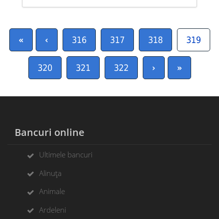
«
‹
316
317
318
319
320
321
322
›
»
Bancuri online
Ultimele bancuri
Alinuța
Animale
Ardeleni