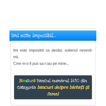
Imi este imposibil...
Imi este imposibil sa desfac sutienul nevesti-
mii.
Cine m-o fi pus sa-l iau pe mine...
B
a
n
c
u
r
i
:
Bancul numărul 1430 din
categoria
bancuri despre bărbați și
femei