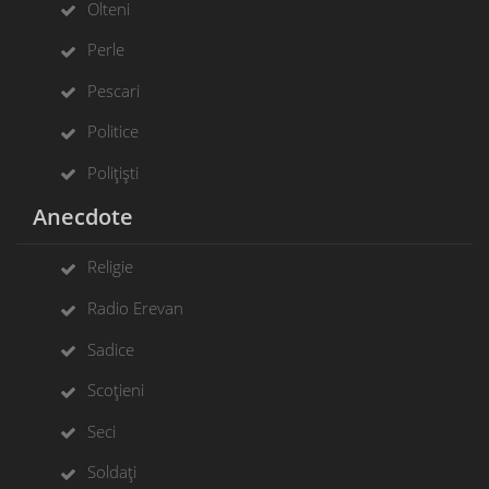
Olteni
Perle
Pescari
Politice
Polițiști
Anecdote
Religie
Radio Erevan
Sadice
Scoțieni
Seci
Soldați