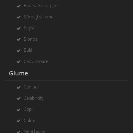
Badea Gheorghe
Bărbați si femei
Bețivi
Blonde
Bulă
Calculatoare
Glume
Canibali
Celebrități
Copii
Culmi
Deocheate