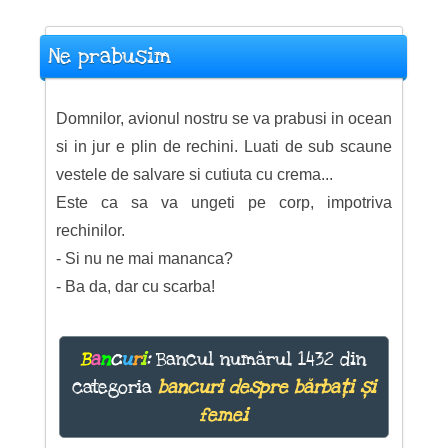
Ne prabusim
Domnilor, avionul nostru se va prabusi in ocean
si in jur e plin de rechini. Luati de sub scaune
vestele de salvare si cutiuta cu crema...
Este ca sa va ungeti pe corp, impotriva
rechinilor.
- Si nu ne mai mananca?
- Ba da, dar cu scarba!
B
a
n
c
u
r
i
:
Bancul numărul 1432 din
categoria
bancuri despre bărbați și
femei