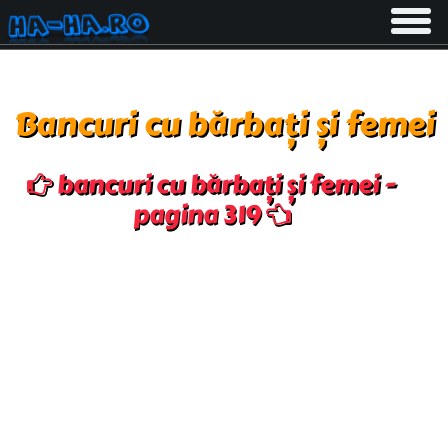
Toggle
navigati
Bancuri cu bărbați și femei
bancuri cu bărbați și femei -
pagina 319