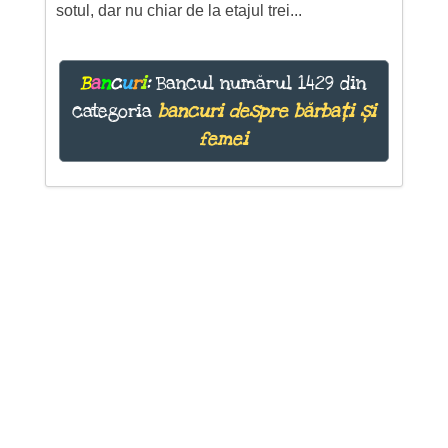
sotul, dar nu chiar de la etajul trei...
B
a
n
c
u
r
i
:
Bancul numărul 1429 din
categoria
bancuri despre bărbați și
femei