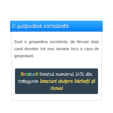
O gospodina excelenta
Sunt o gospodina excelenta, de fiecare data
cand divortez imi mai ramane inca o casa de
gospodarit.
B
a
n
c
u
r
i
:
Bancul numărul 1431 din
categoria
bancuri despre bărbați și
femei