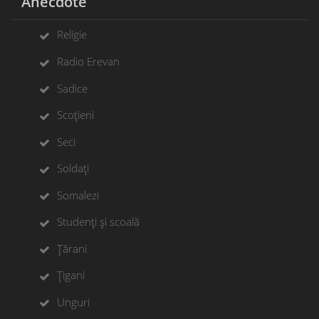
Anecdote
Religie
Radio Erevan
Sadice
Scoțieni
Seci
Soldați
Somalezi
Studenți și scoală
Țărani
Țigani
Unguri