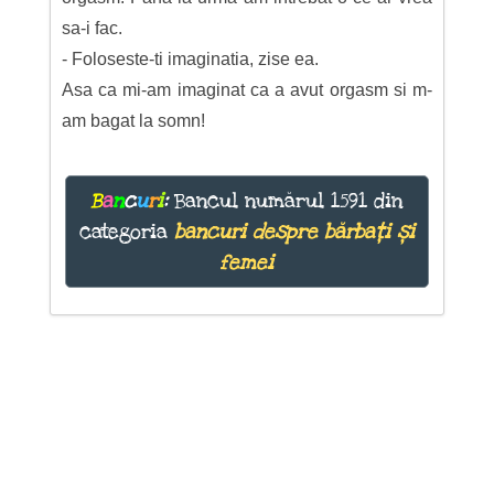
sa-i fac.
- Foloseste-ti imaginatia, zise ea.
Asa ca mi-am imaginat ca a avut orgasm si m-
am bagat la somn!
B
a
n
c
u
r
i
:
Bancul numărul 1591 din
categoria
bancuri despre bărbați și
femei