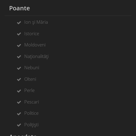
Poante
Ion și Măria
Istorice
Moldoveni
Naționalități
Nebuni
Olteni
Perle
Pescari
Politice
Polițiști