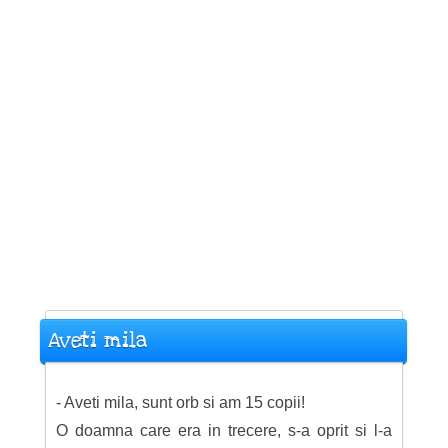
Aveti mila
- Aveti mila, sunt orb si am 15 copii!
O doamna care era in trecere, s-a oprit si l-a