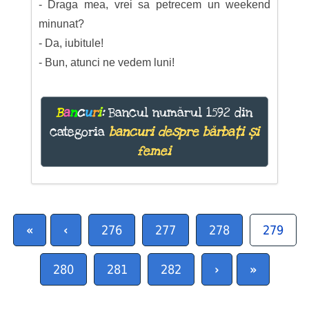
- Draga mea, vrei sa petrecem un weekend
minunat?
- Da, iubitule!
- Bun, atunci ne vedem luni!
B
a
n
c
u
r
i
:
Bancul numărul 1592 din
categoria
bancuri despre bărbați și
femei
«
‹
276
277
278
279
280
281
282
›
»