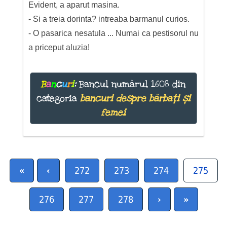
Evident, a aparut masina.
- Si a treia dorinta? intreaba barmanul curios.
- O pasarica nesatula ... Numai ca pestisorul nu
a priceput aluzia!
B
a
n
c
u
r
i
:
Bancul numărul 1608 din
categoria
bancuri despre bărbați și
femei
«
‹
272
273
274
275
276
277
278
›
»