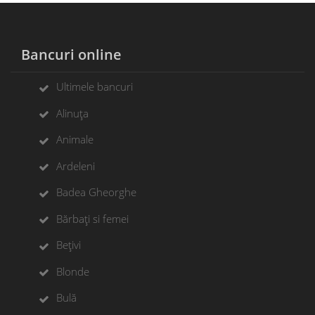
Bancuri online
Ultimele bancuri
Alinuța
Animale
Ardeleni
Badea Gheorghe
Bărbați si femei
Bețivi
Blonde
Bulă