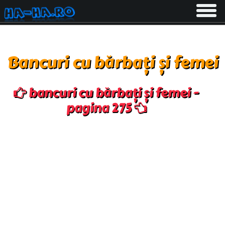
Toggle
navigati
Bancuri cu bărbați și femei
bancuri cu bărbați și femei -
pagina 275