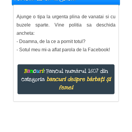
Ajunge o tipa la urgenta plina de vanatai si cu
buzele sparte. Vine politia sa deschida
ancheta:
- Doamna, de la ce a pornit totul?
- Sotul meu mi-a aflat parola de la Facebook!
B
a
n
c
u
r
i
:
Bancul numărul 1607 din
categoria
bancuri despre bărbați și
femei