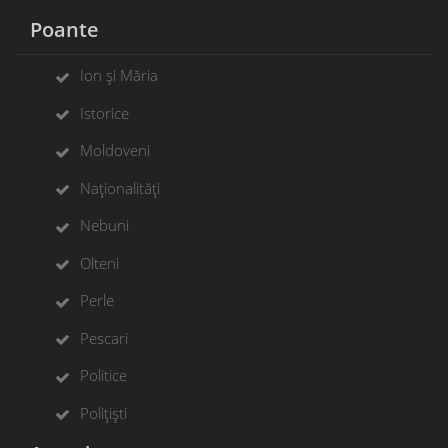
Poante
Ion și Măria
Istorice
Moldoveni
Naționalități
Nebuni
Olteni
Perle
Pescari
Politice
Polițiști