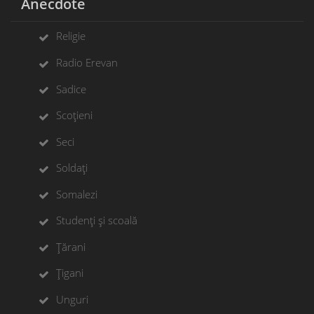
Anecdote
Religie
Radio Erevan
Sadice
Scoțieni
Seci
Soldați
Somalezi
Studenți și scoală
Țărani
Țigani
Unguri