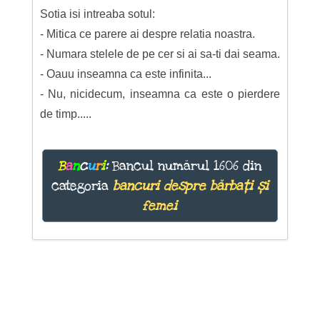
Sotia isi intreaba sotul:
- Mitica ce parere ai despre relatia noastra.
- Numara stelele de pe cer si ai sa-ti dai seama.
- Oauu inseamna ca este infinita...
- Nu, nicidecum, inseamna ca este o pierdere
de timp.....
B
a
n
c
u
r
i
:
Bancul numărul 1606 din
categoria
bancuri despre bărbați și
femei