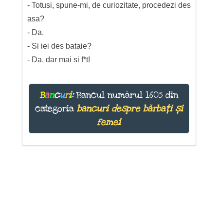
- Totusi, spune-mi, de curiozitate, procedezi des
asa?
- Da.
- Si iei des bataie?
- Da, dar mai si f*t!
B
a
n
c
u
r
i
:
Bancul numărul 1605 din
categoria
bancuri despre bărbați și
femei