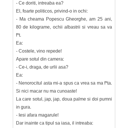
- Ce doriti, intreaba ea?
El, foarte politicos, privind-o in ochi:
- Ma cheama Popescu Gheorghe, am 25 ani,
80 de kilograme, ochii albastrii si vreau sa va
f*t.
Ea:
- Costele, vino repede!
Apare sotul din camera:
- Ce-i, draga, de urlii asa?
Ea:
- Nenorocitul asta mi-a spus ca vrea sa ma f*ta.
Si nici macar nu ma cunoaste!
La care sotul, jap, jap, doua palme si doi pumni
in gura.
- Iesi afara magarule!
Dar inainte ca tipul sa iasa, il intreaba: