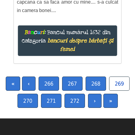
capcana ca sa faca amor cu mine.... s-a culcat
in camera bonei....
B
a
n
c
u
r
i
:
Bancul numărul 1632 din
categoria
bancuri despre bărbați și
femei
«
‹
266
267
268
269
270
271
272
›
»