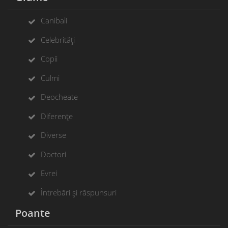
Canibali
Celebrități
Copii
Culmi
Deocheate
Diferențe
Diverse
Doctori
Evrei
Întrebări și răspunsuri
Poante