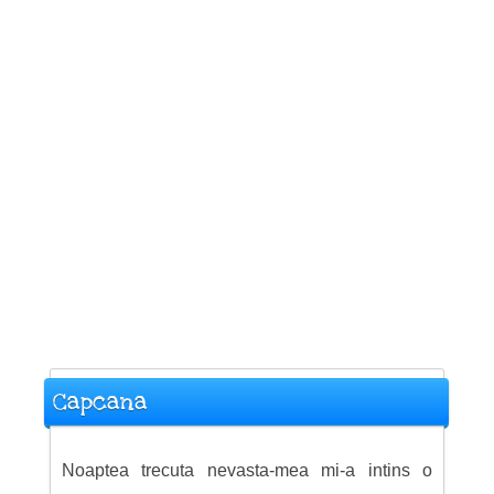
Capcana
Noaptea trecuta nevasta-mea mi-a intins o