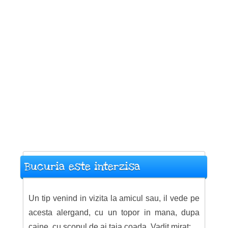
Bucuria este interzisa
Un tip venind in vizita la amicul sau, il vede pe
acesta alergand, cu un topor in mana, dupa
caine, cu scopul de ai taia coada. Vadit mirat: