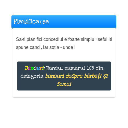
Planificarea
Sa-ti planifici concediul e foarte simplu : seful iti
spune cand , iar sotia - unde !
B
a
n
c
u
r
i
:
Bancul numărul 163 din
categoria
bancuri despre bărbați și
femei