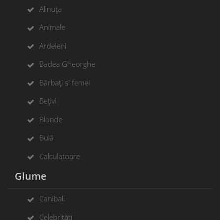
Alinuța
Animale
Ardeleni
Badea Gheorghe
Bărbați si femei
Bețivi
Blonde
Bulă
Calculatoare
Glume
Canibali
Celebrități