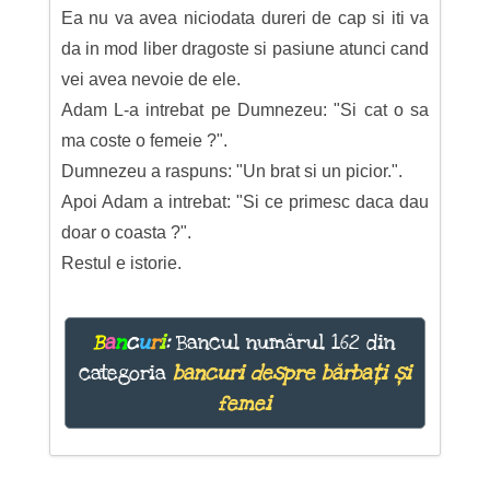
Ea nu va avea niciodata dureri de cap si iti va
da in mod liber dragoste si pasiune atunci cand
vei avea nevoie de ele.
Adam L-a intrebat pe Dumnezeu: "Si cat o sa
ma coste o femeie ?".
Dumnezeu a raspuns: "Un brat si un picior.".
Apoi Adam a intrebat: "Si ce primesc daca dau
doar o coasta ?".
Restul e istorie.
B
a
n
c
u
r
i
:
Bancul numărul 162 din
categoria
bancuri despre bărbați și
femei