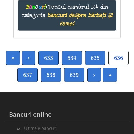
B
a
n
c
u
r
i
:
Bancul numărul 164 din
categoria
bancuri despre bărbați și
femei
«
‹
633
634
635
636
637
638
639
›
»
Bancuri online
Ultimele bancuri