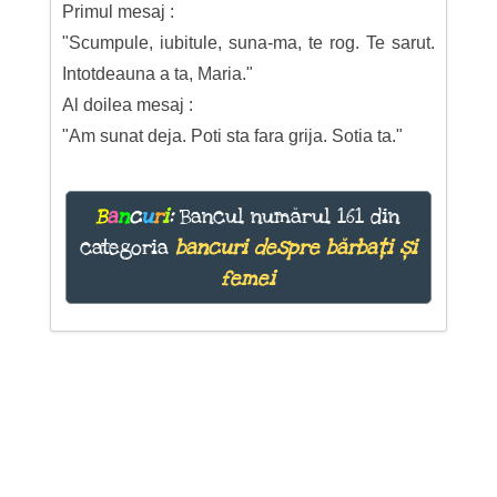
Primul mesaj :
"Scumpule, iubitule, suna-ma, te rog. Te sarut.
Intotdeauna a ta, Maria."
Al doilea mesaj :
"Am sunat deja. Poti sta fara grija. Sotia ta."
B
a
n
c
u
r
i
:
Bancul numărul 161 din
categoria
bancuri despre bărbați și
femei