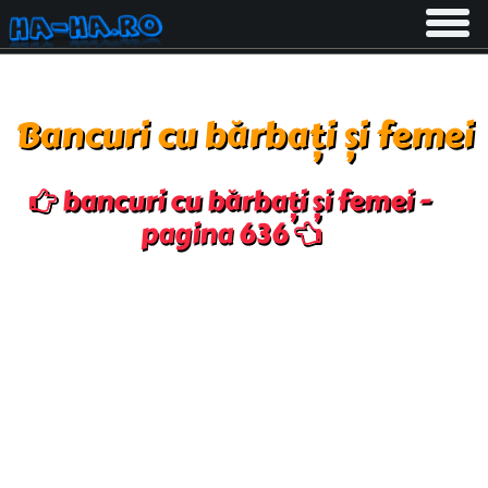
Toggle
navigati
Bancuri cu bărbați și femei
bancuri cu bărbați și femei -
pagina 636