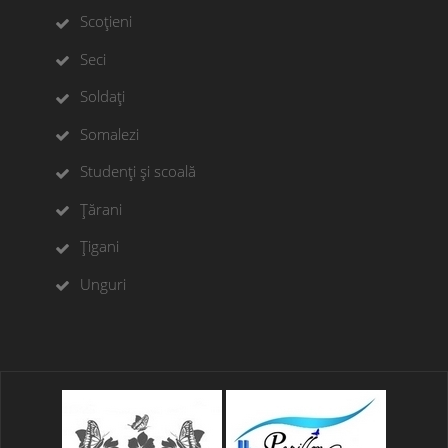
Scoțieni
Seci
Soldați
Somalezi
Studenți și scoală
Țărani
Țigani
Unguri