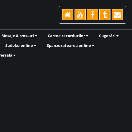
Mesaje & sms-uri
Cartea recordurilor
Cugetări
Sudoku online
Spanzuratoarea online
versală