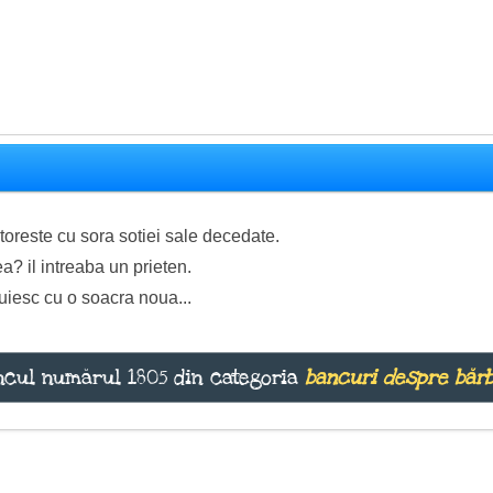
toreste cu sora sotiei sale decedate.
ea? il intreaba un prieten.
uiesc cu o soacra noua...
cul numărul 1805 din categoria
bancuri despre bărb