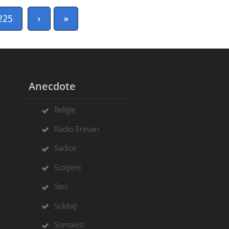
225
›
»
Anecdote
Religie
Radio Erevan
Sadice
Scoțieni
Seci
Soldați
Somalezi