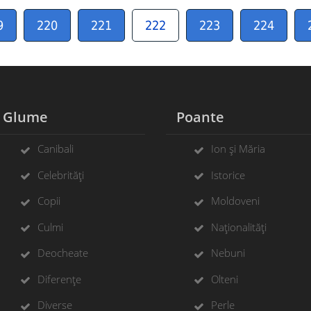
9
220
221
222
223
224
Glume
Poante
Canibali
Ion și Măria
Celebrități
Istorice
Copii
Moldoveni
Culmi
Naționalități
Deocheate
Nebuni
Diferențe
Olteni
Diverse
Perle