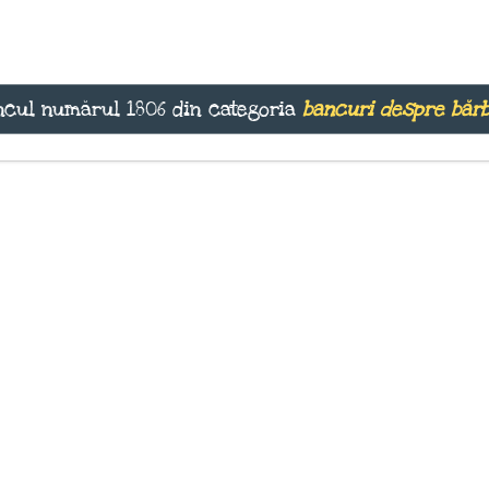
cul numărul 1806 din categoria
bancuri despre bărb