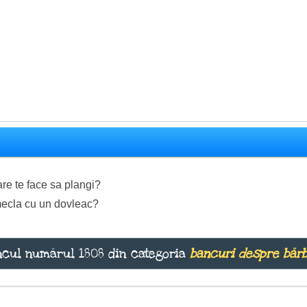
re te face sa plangi?
 mecla cu un dovleac?
cul numărul 1808 din categoria
bancuri despre bărb