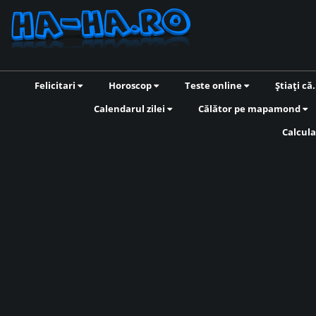
Felicitari
Horoscop
Teste online
Știați că.
Calendarul zilei
Călător pe mapamond
Calcula