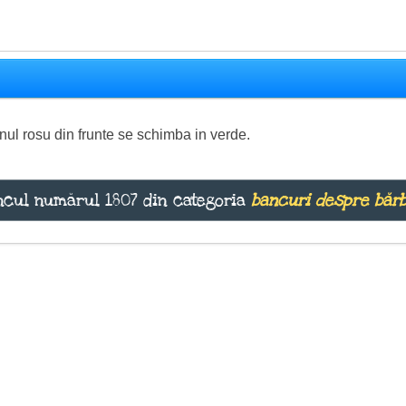
ul rosu din frunte se schimba in verde.
cul numărul 1807 din categoria
bancuri despre bărb