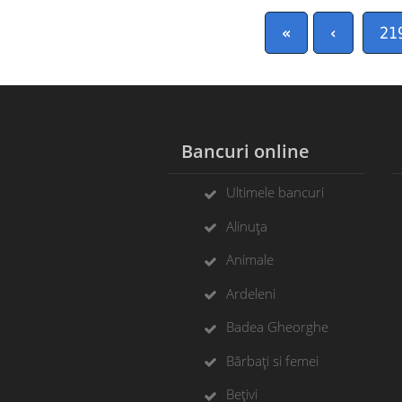
«
‹
21
Bancuri online
Ultimele bancuri
Alinuța
Animale
Ardeleni
Badea Gheorghe
Bărbați si femei
Bețivi