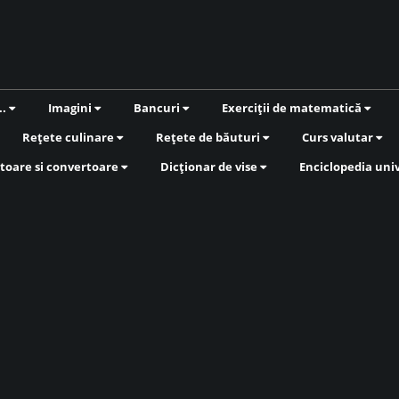
..
Imagini
Bancuri
Exerciții de matematică
Rețete culinare
Rețete de băuturi
Curs valutar
toare si convertoare
Dicționar de vise
Enciclopedia uni