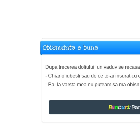
Obisnuinta e buna
Dupa trecerea doliului, un vaduv se recasa
- Chiar o iubesti sau de ce te-ai insurat cu 
- Pai la varsta mea nu puteam sa ma obisn
B
a
n
c
u
r
i
:
Ban