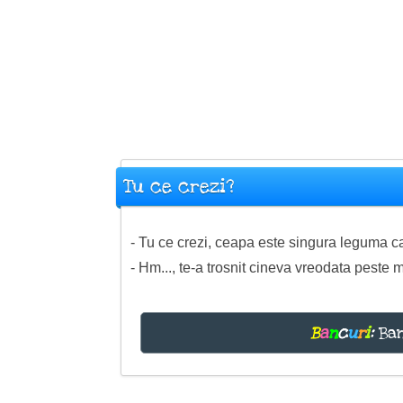
Tu ce crezi?
- Tu ce crezi, ceapa este singura leguma ca
- Hm..., te-a trosnit cineva vreodata peste
B
a
n
c
u
r
i
:
Ban