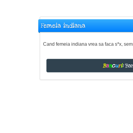
Femeia indiana
Cand femeia indiana vrea sa faca s*x, semn
B
a
n
c
u
r
i
:
Ban