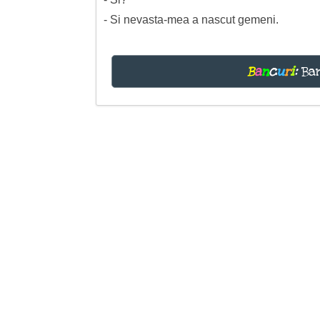
- Si nevasta-mea a nascut gemeni.
B
a
n
c
u
r
i
:
Ban