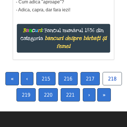
- Cum adica "aproape"?
- Adica, capra, dar fara iezi!
B
a
n
c
u
r
i
:
Bancul numărul 1836 din
categoria
bancuri despre bărbați și
femei
«
‹
215
216
217
218
219
220
221
›
»