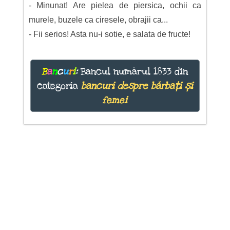
- Minunat! Are pielea de piersica, ochii ca
murele, buzele ca ciresele, obrajii ca...
- Fii serios! Asta nu-i sotie, e salata de fructe!
B
a
n
c
u
r
i
:
Bancul numărul 1833 din
categoria
bancuri despre bărbați și
femei