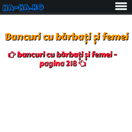
Toggle
navigati
Bancuri cu bărbați și femei
bancuri cu bărbați și femei -
pagina 218