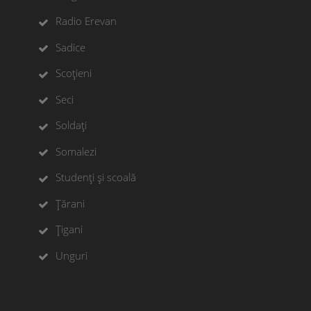
Radio Erevan
Sadice
Scoțieni
Seci
Soldați
Somalezi
Studenți și scoală
Țărani
Țigani
Unguri