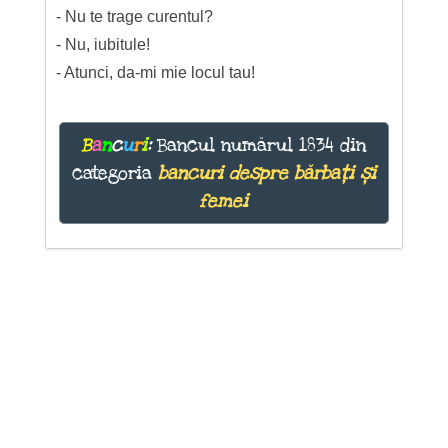
- Nu te trage curentul?
- Nu, iubitule!
- Atunci, da-mi mie locul tau!
B
a
n
c
u
r
i
:
Bancul numărul 1834 din
categoria
bancuri despre bărbați și
femei