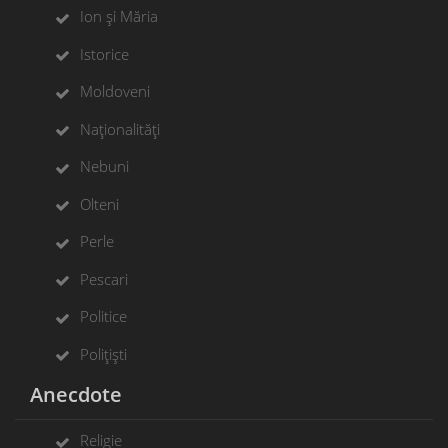
Ion și Măria
Istorice
Moldoveni
Naționalități
Nebuni
Olteni
Perle
Pescari
Politice
Polițiști
Anecdote
Religie