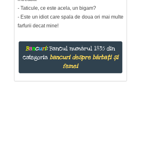
- Taticule, ce este acela, un bigam?
- Este un idiot care spala de doua ori mai multe
farfurii decat mine!
B
a
n
c
u
r
i
:
Bancul numărul 1835 din
categoria
bancuri despre bărbați și
femei