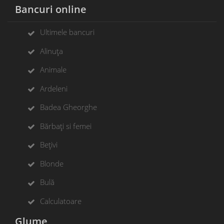
Bancuri online
Ultimele bancuri
Alinuța
Animale
Ardeleni
Badea Gheorghe
Bărbați si femei
Bețivi
Blonde
Bulă
Calculatoare
Glume