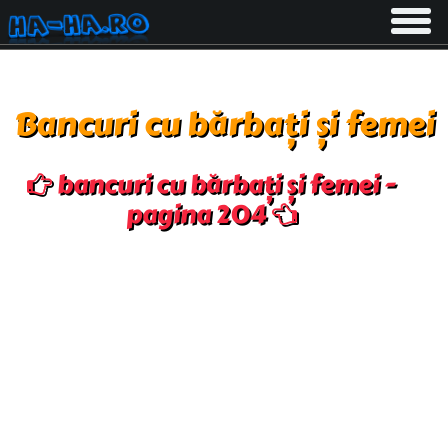
Toggle
navigati
Bancuri cu bărbați și femei
bancuri cu bărbați și femei -
pagina 204