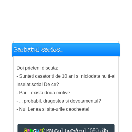
Barbatul serios...
Doi prieteni discuta:
- Sunteti casatoriti de 10 ani si niciodata nu ti-ai
inselat sotia! De ce?
- Pai... exista doua motive...
- ... probabil, dragostea si devotamentul?
- Nu! Lenea si site-urile deocheate!
B
a
n
c
u
r
i
:
Bancul numărul 1880 din