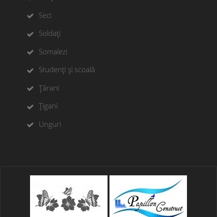
Seci
Soldați
Somalezi
Studenți și scoală
Țărani
Țigani
Unguri