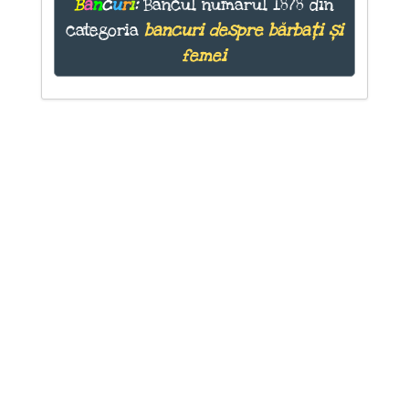
B
a
n
c
u
r
i
:
Bancul numărul 1878 din
categoria
bancuri despre bărbați și
femei