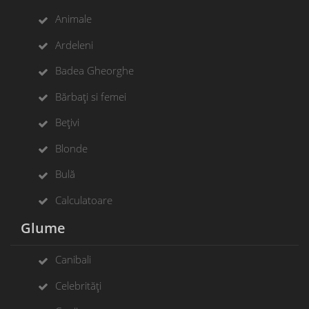
Animale
Ardeleni
Badea Gheorghe
Bărbați si femei
Bețivi
Blonde
Bulă
Calculatoare
Glume
Canibali
Celebrități