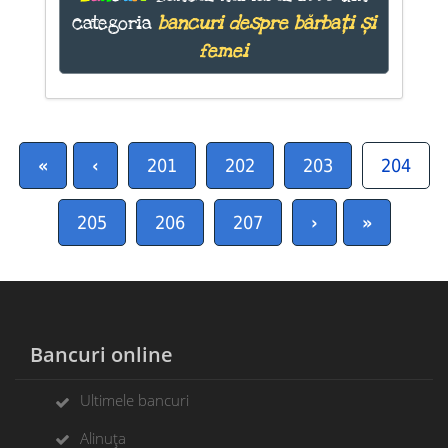
categoria
bancuri despre bărbați și
femei
«
‹
201
202
203
204
205
206
207
›
»
Bancuri online
Ultimele bancuri
Alinuța