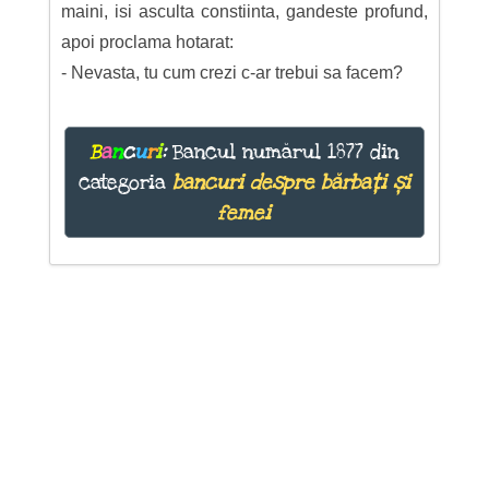
maini, isi asculta constiinta, gandeste profund,
apoi proclama hotarat:
- Nevasta, tu cum crezi c-ar trebui sa facem?
B
a
n
c
u
r
i
:
Bancul numărul 1877 din
categoria
bancuri despre bărbați și
femei