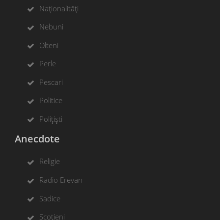
Naționalități
Nebuni
Olteni
Perle
Pescari
Politice
Polițiști
Anecdote
Religie
Radio Erevan
Sadice
Scoțieni