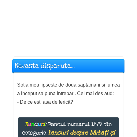
Nevasta disparuta...
Sotia mea lipseste de doua saptamani si lumea
a inceput sa puna intrebari. Cel mai des aud:
- De ce esti asa de fericit?
B
a
n
c
u
r
i
:
Bancul numărul 1879 din
categoria
bancuri despre bărbați și