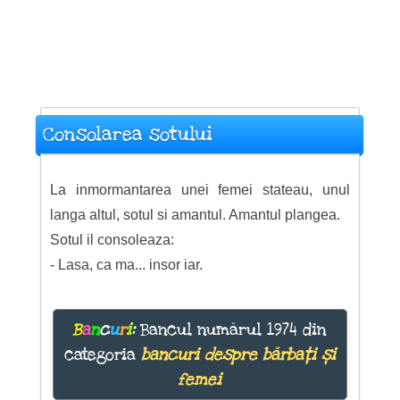
Consolarea sotului
La inmormantarea unei femei stateau, unul
langa altul, sotul si amantul. Amantul plangea.
Sotul il consoleaza:
- Lasa, ca ma... insor iar.
B
a
n
c
u
r
i
:
Bancul numărul 1974 din
categoria
bancuri despre bărbați și
femei