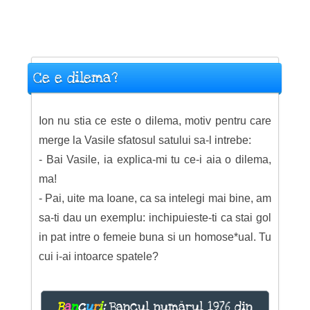
Ce e dilema?
Ion nu stia ce este o dilema, motiv pentru care
merge la Vasile sfatosul satului sa-l intrebe:
- Bai Vasile, ia explica-mi tu ce-i aia o dilema,
ma!
- Pai, uite ma Ioane, ca sa intelegi mai bine, am
sa-ti dau un exemplu: inchipuieste-ti ca stai gol
in pat intre o femeie buna si un homose*ual. Tu
cui i-ai intoarce spatele?
B
a
n
c
u
r
i
:
Bancul numărul 1976 din