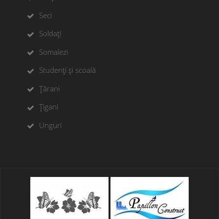
Seci
Soldați
Somalezi
Studenți și scoală
Țărani
Țigani
Unguri