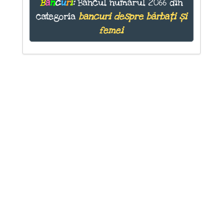
B
a
n
c
u
r
i
:
Bancul numărul 2066 din
categoria
bancuri despre bărbați și
femei