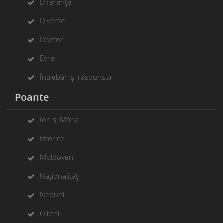
Diferențe
Diverse
Doctori
Evrei
Întrebări și răspunsuri
Poante
Ion și Măria
Istorice
Moldoveni
Naționalități
Nebuni
Olteni