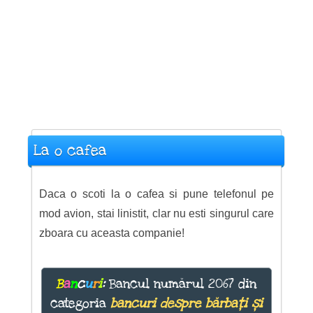
La o cafea
Daca o scoti la o cafea si pune telefonul pe
mod avion, stai linistit, clar nu esti singurul care
zboara cu aceasta companie!
B
a
n
c
u
r
i
:
Bancul numărul 2067 din
categoria
bancuri despre bărbați și