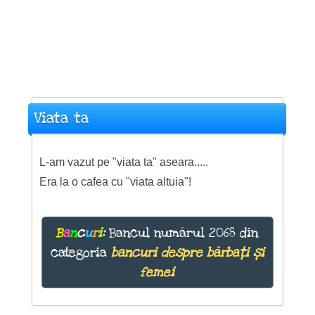
Viata ta
L-am vazut pe "viata ta" aseara.....
Era la o cafea cu "viata altuia"!
B
a
n
c
u
r
i
:
Bancul numărul 2068 din
categoria
bancuri despre bărbați și
femei