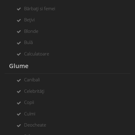
Bărbați si femei
Bețivi
Blonde
Bulă
Calculatoare
Glume
Canibali
Celebrități
Copii
Culmi
Deocheate