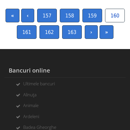
«
‹
157
158
159
160
161
162
163
›
»
Bancuri online
Ultimele bancuri
Alinuța
Animale
Ardeleni
Badea Gheorghe