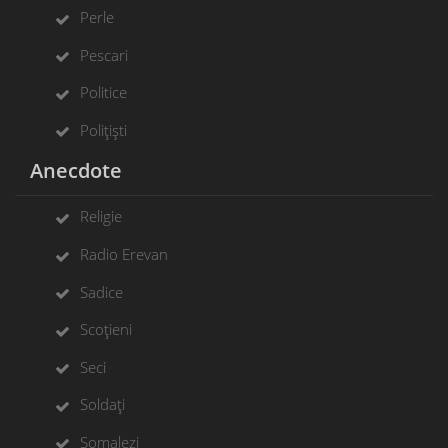
Perle
Pescari
Politice
Polițiști
Anecdote
Religie
Radio Erevan
Sadice
Scoțieni
Seci
Soldați
Somalezi