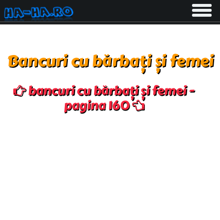
Toggle
navigati
Bancuri cu bărbați și femei
bancuri cu bărbați și femei -
pagina 160