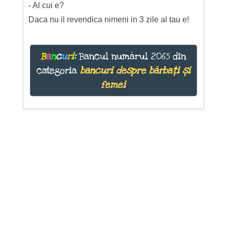
- Al cui e?
Daca nu il revendica nimeni in 3 zile al tau e!
B
a
n
c
u
r
i
:
Bancul numărul 2065 din
categoria
bancuri despre bărbați și
femei