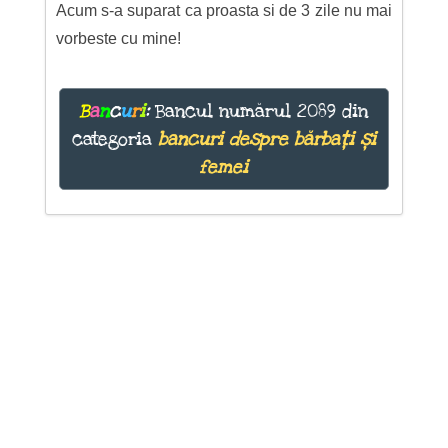
Acum s-a suparat ca proasta si de 3 zile nu mai
vorbeste cu mine!
B
a
n
c
u
r
i
:
Bancul numărul 2089 din
categoria
bancuri despre bărbați și
femei