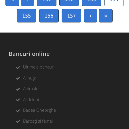
155
156
157
›
»
Bancuri online
Ultimele bancuri
Alinuța
Animale
Ardeleni
Badea Gheorghe
Bărbați si femei