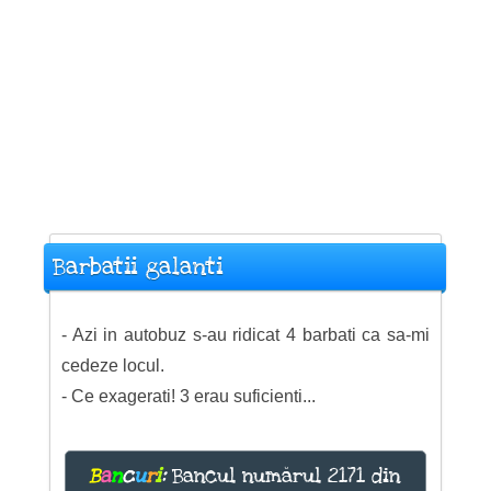
Barbatii galanti
- Azi in autobuz s-au ridicat 4 barbati ca sa-mi
cedeze locul.
- Ce exagerati! 3 erau suficienti...
B
a
n
c
u
r
i
:
Bancul numărul 2171 din