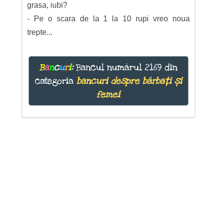
grasa, iubi?
- Pe o scara de la 1 la 10 rupi vreo noua
trepte...
B
a
n
c
u
r
i
:
Bancul numărul 2169 din
categoria
bancuri despre bărbați și
femei