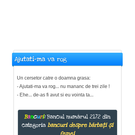
Ajutati-ma va rog
Un cersetor catre o doamna grasa:
- Ajutati-ma va rog... nu mananc de trei zile !
- Ehe... de-as fi avut si eu vointa ta...
B
a
n
c
u
r
i
:
Bancul numărul 2172 din
categoria
bancuri despre bărbați și
femei