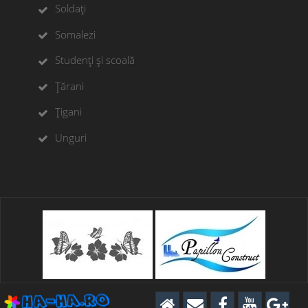
Soldați
Somalezi
Studenți și scoală
Țărani
Țigani
Unguri