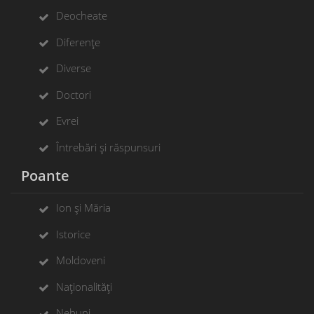
Deocheate
Diferențe
Diverse
Doctori
Evrei
Întrebări și răspunsuri
Poante
Ion și Măria
Istorice
Moldoveni
Naționalități
Nebuni