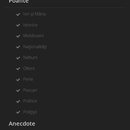
Poante
Ion și Măria
Istorice
Moldoveni
Naționalități
Nebuni
Olteni
Perle
Pescari
Politice
Polițiști
Anecdote