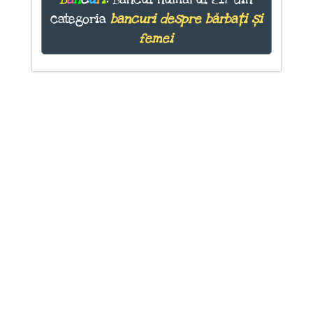
categoria
bancuri despre bărbați și
femei