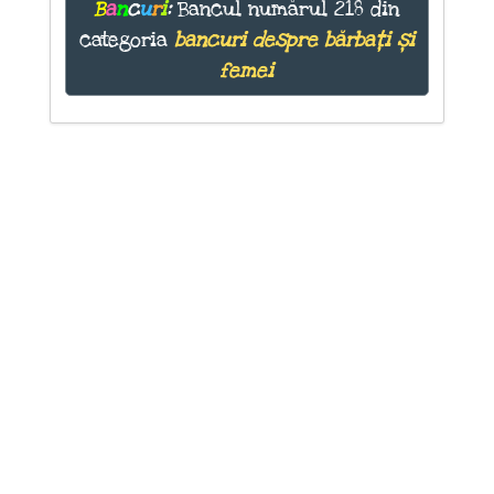
B
a
n
c
u
r
i
:
Bancul numărul 218 din
categoria
bancuri despre bărbați și
femei