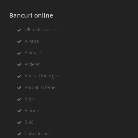
Bancuri online
Ultimele bancuri
Alinuța
Animale
Ardeleni
Badea Gheorghe
Bărbați si femei
Bețivi
Blonde
Bulă
Calculatoare