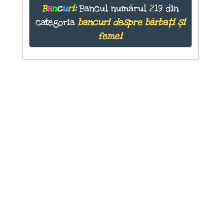
B
a
n
c
u
r
i
:
Bancul numărul 219 din
categoria
bancuri despre bărbați și
femei