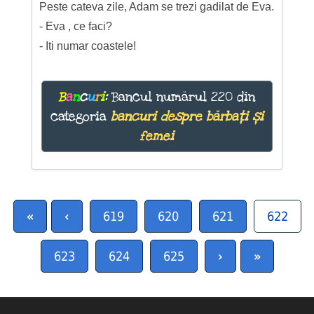
Peste cateva zile, Adam se trezi gadilat de Eva.
- Eva , ce faci?
- Iti numar coastele!
B
a
n
c
u
r
i
:
Bancul numărul 220 din
categoria
bancuri despre bărbați și
femei
«
‹
619
620
621
622
623
624
625
›
»