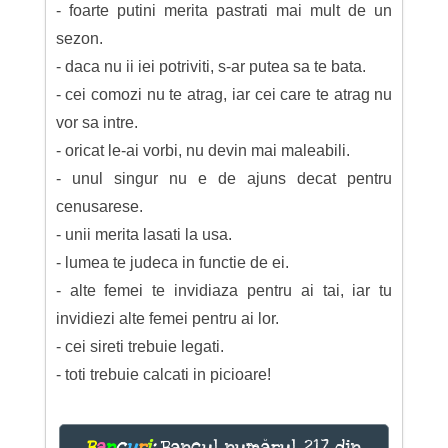
- foarte putini merita pastrati mai mult de un
sezon.
- daca nu ii iei potriviti, s-ar putea sa te bata.
- cei comozi nu te atrag, iar cei care te atrag nu
vor sa intre.
- oricat le-ai vorbi, nu devin mai maleabili.
- unul singur nu e de ajuns decat pentru
cenusarese.
- unii merita lasati la usa.
- lumea te judeca in functie de ei.
- alte femei te invidiaza pentru ai tai, iar tu
invidiezi alte femei pentru ai lor.
- cei sireti trebuie legati.
- toti trebuie calcati in picioare!
B
a
n
c
u
r
i
:
Bancul numărul 217 din