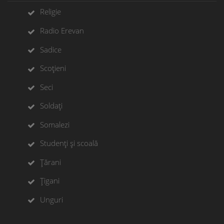
Religie
Radio Erevan
Sadice
Scoțieni
Seci
Soldați
Somalezi
Studenți și scoală
Țărani
Țigani
Unguri