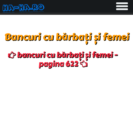
Toggle
navigati
Bancuri cu bărbați și femei
bancuri cu bărbați și femei -
pagina 622