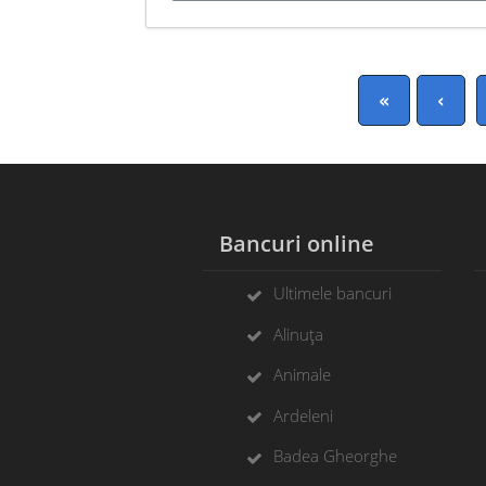
«
‹
Bancuri online
Ultimele bancuri
Alinuța
Animale
Ardeleni
Badea Gheorghe