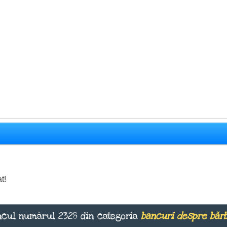
t!
cul numărul 2328 din categoria
bancuri despre bărb