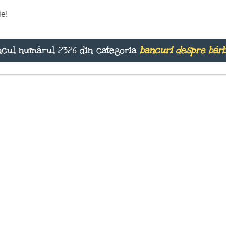
ie!
cul numărul 2326 din categoria
bancuri despre bărb