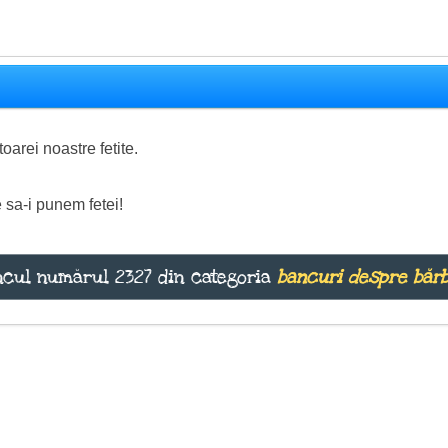
arei noastre fetite.
 sa-i punem fetei!
cul numărul 2327 din categoria
bancuri despre bărb