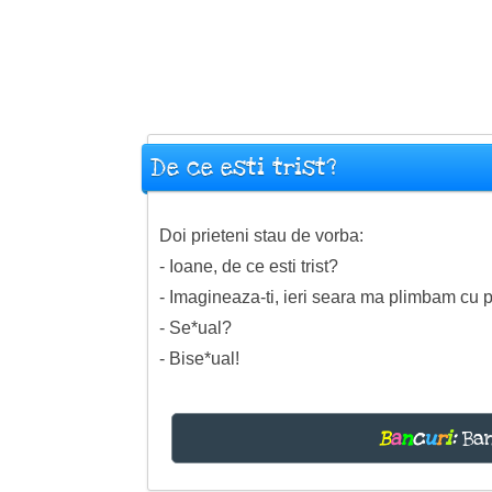
De ce esti trist?
Doi prieteni stau de vorba:
- Ioane, de ce esti trist?
- Imagineaza-ti, ieri seara ma plimbam cu p
- Se*ual?
- Bise*ual!
B
a
n
c
u
r
i
:
Ban