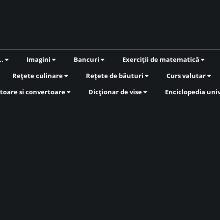
..
Imagini
Bancuri
Exerciții de matematică
Rețete culinare
Rețete de băuturi
Curs valutar
toare si convertoare
Dicționar de vise
Enciclopedia uni