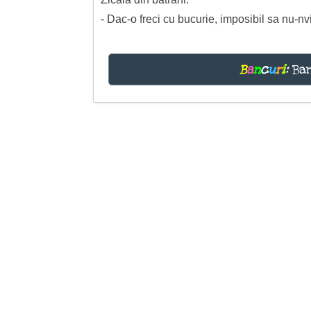
- Dac-o freci cu bucurie, imposibil sa nu-nv
B
a
n
c
u
r
i
:
Ban