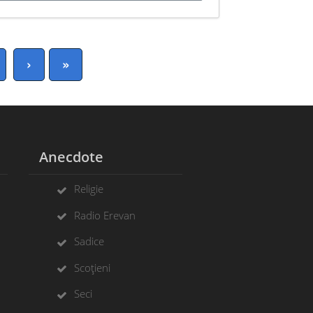
›
»
Anecdote
Religie
Radio Erevan
Sadice
Scoțieni
Seci