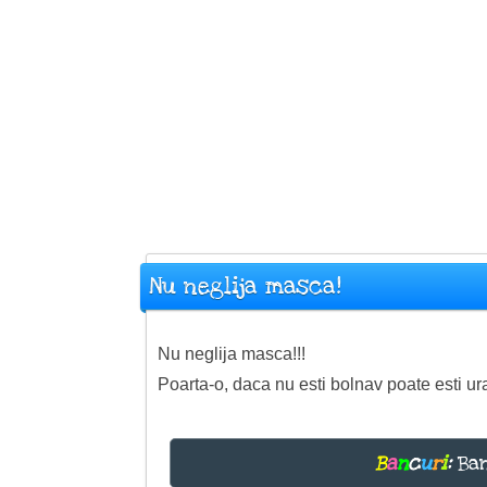
Nu neglija masca!
Nu neglija masca!!!
Poarta-o, daca nu esti bolnav poate esti ura
B
a
n
c
u
r
i
:
Ban