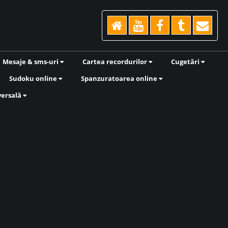
Mesaje & sms-uri
Cartea recordurilor
Cugetări
Sudoku online
Spanzuratoarea online
versală