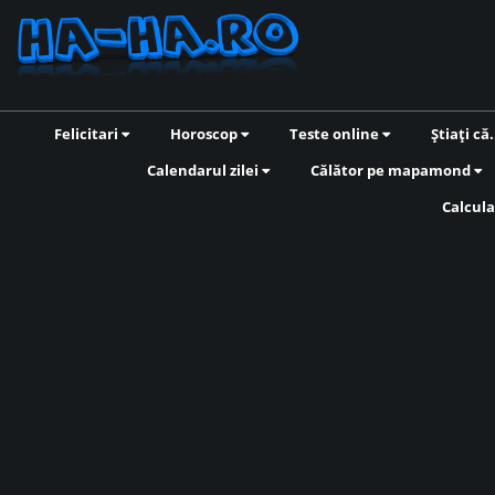
Felicitari
Horoscop
Teste online
Știați că.
Calendarul zilei
Călător pe mapamond
Calcula