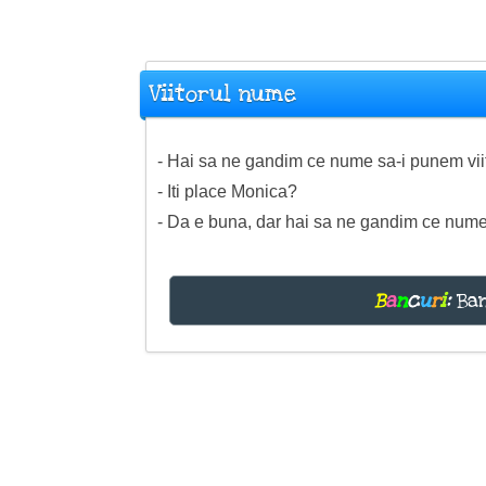
Viitorul nume
- Hai sa ne gandim ce nume sa-i punem viito
- Iti place Monica?
- Da e buna, dar hai sa ne gandim ce nume
B
a
n
c
u
r
i
:
Ban