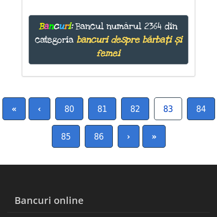
B
a
n
c
u
r
i
:
Bancul numărul 2364 din
categoria
bancuri despre bărbați și
femei
«
‹
80
81
82
83
84
85
86
›
»
Bancuri online