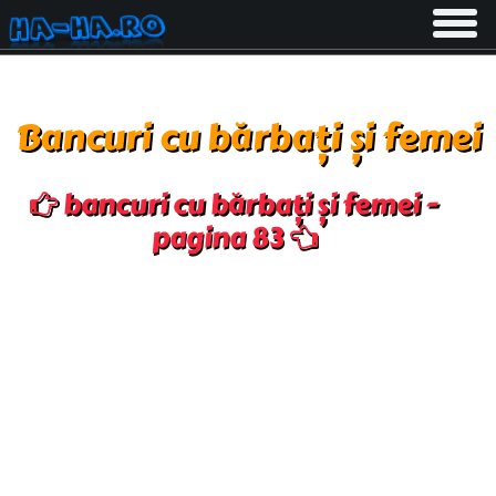
Toggle
navigati
Bancuri cu bărbați și femei
bancuri cu bărbați și femei -
pagina 83