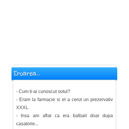
Eroarea...
- Cum ti-ai cunoscut sotul?
- Eram la farmacie si el a cerut un prezervativ
XXXL.
- Insa am aflat ca era balbait doar dupa
casatorie...