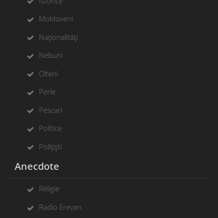
Istorice
Moldoveni
Naționalități
Nebuni
Olteni
Perle
Pescari
Politice
Polițiști
Anecdote
Religie
Radio Erevan