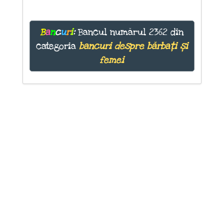
B
a
n
c
u
r
i
:
Bancul numărul 2362 din
categoria
bancuri despre bărbați și
femei