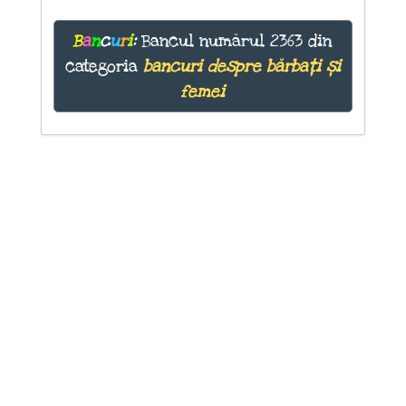
B
a
n
c
u
r
i
:
Bancul numărul 2363 din
categoria
bancuri despre bărbați și
femei