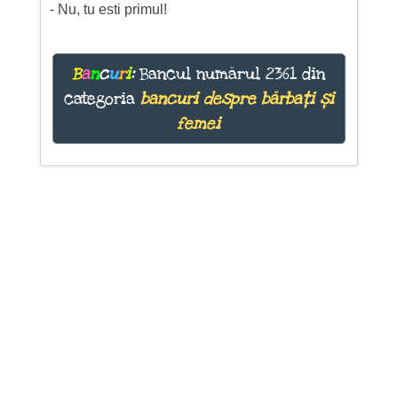
- Nu, tu esti primul!
B
a
n
c
u
r
i
:
Bancul numărul 2361 din
categoria
bancuri despre bărbați și
femei