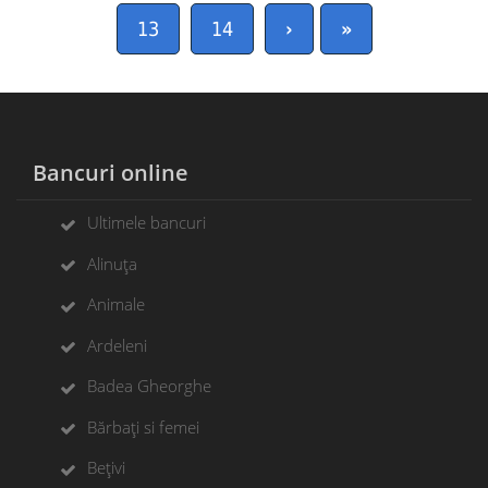
13
14
›
»
Bancuri online
Ultimele bancuri
Alinuța
Animale
Ardeleni
Badea Gheorghe
Bărbați si femei
Bețivi