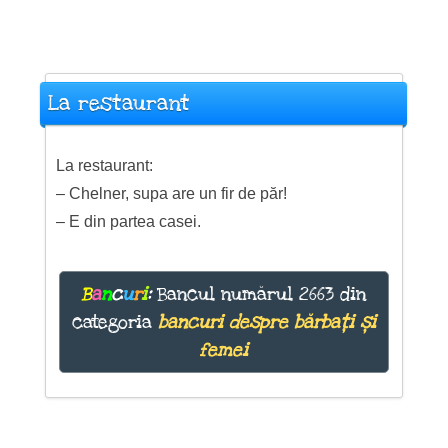
La restaurant
La restaurant:
– Chelner, supa are un fir de păr!
– E din partea casei.
B
a
n
c
u
r
i
:
Bancul numărul 2663 din
categoria
bancuri despre bărbați și
femei