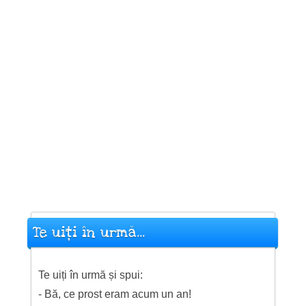
Te uiți în urmă...
Te uiți în urmă și spui:
- Bă, ce prost eram acum un an!