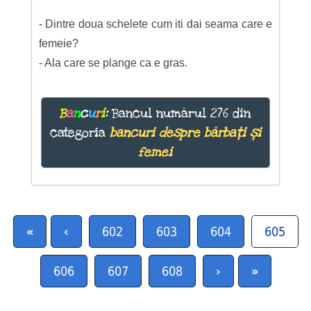
- Dintre doua schelete cum iti dai seama care e
femeie?
- Ala care se plange ca e gras.
B
a
n
c
u
r
i
:
Bancul numărul 276 din
categoria
bancuri despre bărbați și
femei
«
‹
602
603
604
605
606
607
608
›
»