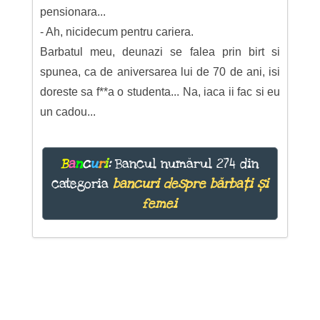
pensionara...
- Ah, nicidecum pentru cariera.
Barbatul meu, deunazi se falea prin birt si
spunea, ca de aniversarea lui de 70 de ani, isi
doreste sa f**a o studenta... Na, iaca ii fac si eu
un cadou...
B
a
n
c
u
r
i
:
Bancul numărul 274 din
categoria
bancuri despre bărbați și
femei