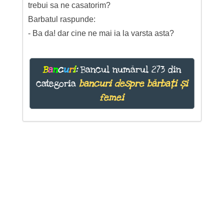
trebui sa ne casatorim?
Barbatul raspunde:
- Ba da! dar cine ne mai ia la varsta asta?
B
a
n
c
u
r
i
:
Bancul numărul 273 din
categoria
bancuri despre bărbați și
femei