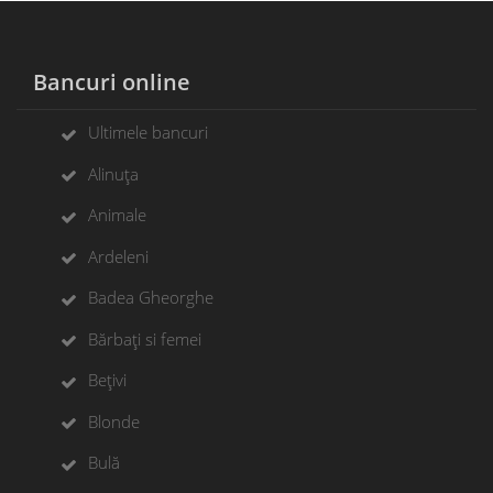
Bancuri online
Ultimele bancuri
Alinuța
Animale
Ardeleni
Badea Gheorghe
Bărbați si femei
Bețivi
Blonde
Bulă