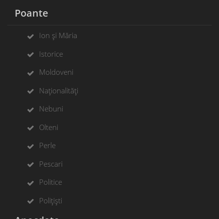
Poante
Ion și Măria
Istorice
Moldoveni
Naționalități
Nebuni
Olteni
Perle
Pescari
Politice
Polițiști