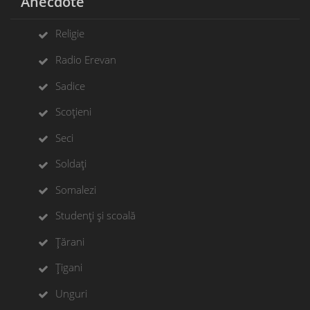
Anecdote
Religie
Radio Erevan
Sadice
Scoțieni
Seci
Soldați
Somalezi
Studenți și scoală
Țărani
Țigani
Unguri