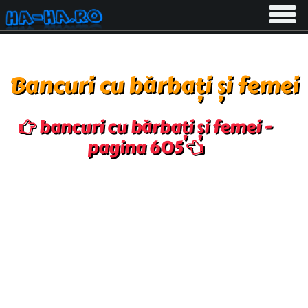
Toggle
navigati
Bancuri cu bărbați și femei
bancuri cu bărbați și femei -
pagina 605