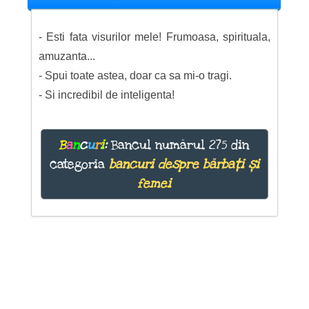
- Esti fata visurilor mele! Frumoasa, spirituala,
amuzanta...
- Spui toate astea, doar ca sa mi-o tragi.
- Si incredibil de inteligenta!
B
a
n
c
u
r
i
:
Bancul numărul 275 din
categoria
bancuri despre bărbați și
femei