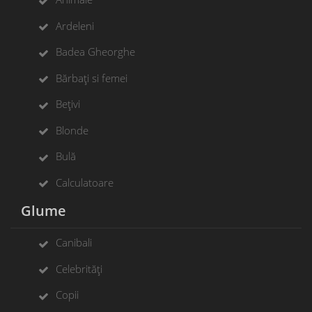
Ardeleni
Badea Gheorghe
Bărbați si femei
Bețivi
Blonde
Bulă
Calculatoare
Glume
Canibali
Celebrități
Copii