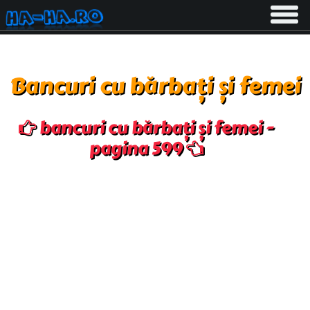
Toggle
navigati
Bancuri cu bărbați și femei
bancuri cu bărbați și femei -
pagina 599