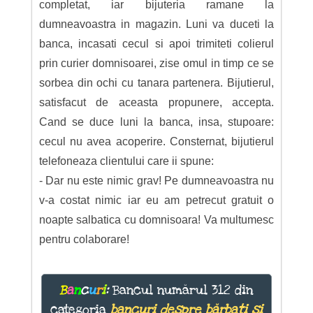
completat, iar bijuteria ramane la
dumneavoastra in magazin. Luni va duceti la
banca, incasati cecul si apoi trimiteti colierul
prin curier domnisoarei, zise omul in timp ce se
sorbea din ochi cu tanara partenera. Bijutierul,
satisfacut de aceasta propunere, accepta.
Cand se duce luni la banca, insa, stupoare:
cecul nu avea acoperire. Consternat, bijutierul
telefoneaza clientului care ii spune:
- Dar nu este nimic grav! Pe dumneavoastra nu
v-a costat nimic iar eu am petrecut gratuit o
noapte salbatica cu domnisoara! Va multumesc
pentru colaborare!
B
a
n
c
u
r
i
:
Bancul numărul 312 din
categoria
bancuri despre bărbați și