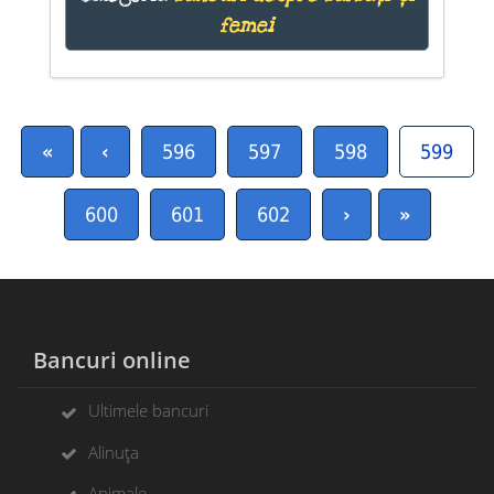
femei
«
‹
596
597
598
599
600
601
602
›
»
Bancuri online
Ultimele bancuri
Alinuța
Animale