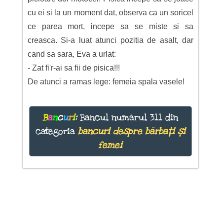
cu ei si la un moment dat, observa ca un soricel
ce parea mort, incepe sa se miste si sa
creasca. Si-a luat atunci pozitia de asalt, dar
cand sa sara, Eva a urlat:
- Zat fi'r-ai sa fii de pisica!!!
De atunci a ramas lege: femeia spala vasele!
B
a
n
c
u
r
i
:
Bancul numărul 311 din
categoria
bancuri despre bărbați și
femei