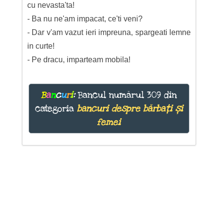
cu nevasta'ta!
- Ba nu ne'am impacat, ce'ti veni?
- Dar v'am vazut ieri impreuna, spargeati lemne
in curte!
- Pe dracu, imparteam mobila!
B
a
n
c
u
r
i
:
Bancul numărul 309 din
categoria
bancuri despre bărbați și
femei