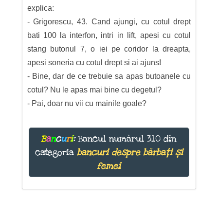
explica:
- Grigorescu, 43. Cand ajungi, cu cotul drept
bati 100 la interfon, intri in lift, apesi cu cotul
stang butonul 7, o iei pe coridor la dreapta,
apesi soneria cu cotul drept si ai ajuns!
- Bine, dar de ce trebuie sa apas butoanele cu
cotul? Nu le apas mai bine cu degetul?
- Pai, doar nu vii cu mainile goale?
B
a
n
c
u
r
i
:
Bancul numărul 310 din
categoria
bancuri despre bărbați și
femei