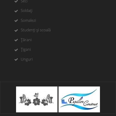
Seci
Soldați
Somalezi
Studenți și scoală
Țărani
Țigani
Unguri