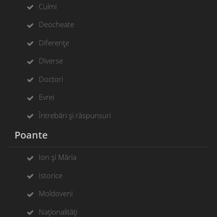
Culmi
Deocheate
Diferențe
Diverse
Doctori
Evrei
Întrebări și răspunsuri
Poante
Ion și Măria
Istorice
Moldoveni
Naționalități