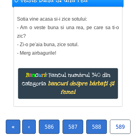
O veste buna si una rea
Sotia vine acasa si-i zice sotului:
- Am o veste buna si una rea, pe care sa ti-o
zic?
- Zi-o pe'aia buna, zice sotul.
- Merg airbagurile!
B
a
n
c
u
r
i
:
Bancul numărul 340 din
categoria
bancuri despre bărbați și
femei
«
‹
586
587
588
589