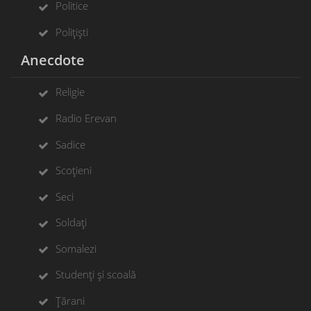
Politice
Polițiști
Anecdote
Religie
Radio Erevan
Sadice
Scoțieni
Seci
Soldați
Somalezi
Studenți și scoală
Țărani