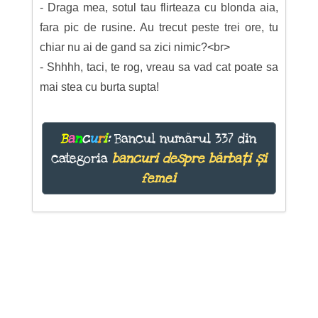
- Draga mea, sotul tau flirteaza cu blonda aia,
fara pic de rusine. Au trecut peste trei ore, tu
chiar nu ai de gand sa zici nimic?<br>
- Shhhh, taci, te rog, vreau sa vad cat poate sa
mai stea cu burta supta!
B
a
n
c
u
r
i
:
Bancul numărul 337 din
categoria
bancuri despre bărbați și
femei