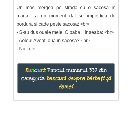
Un mos mergea pe strada cu o sacosa in
mana. La un moment dat se impiedica de
bordura si cade peste sacosa: <br>
- S-au dus ouale mele! O baba il intreaba: <br>
- Aoleu! Aveati oua in sacosa? <br>
- Nu,cuie!
B
a
n
c
u
r
i
:
Bancul numărul 339 din
categoria
bancuri despre bărbați și
femei