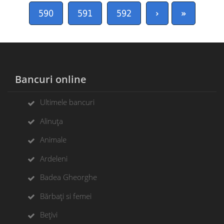
590
591
592
›
»
Bancuri online
Ultimele bancuri
Alinuța
Animale
Ardeleni
Badea Gheorghe
Bărbați si femei
Bețivi