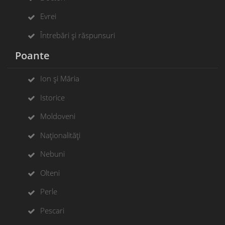
Evrei
Întrebări și răspunsuri
Poante
Ion și Măria
Istorice
Moldoveni
Naționalități
Nebuni
Olteni
Perle
Pescari