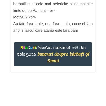
barbatii sunt cele mai nefericite si neimplinite
fiinte de pe Pamant. <br>
Motivul? <br>
Au tate fara lapte, oua fara coaja, cocosel fara
aripi si sacul care atarna este fara bani
B
a
n
c
u
r
i
:
Bancul numărul 338 din
categoria
bancuri despre bărbați și
femei