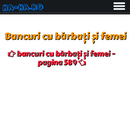
Toggle
navigati
Bancuri cu bărbați și femei
bancuri cu bărbați și femei -
pagina 589