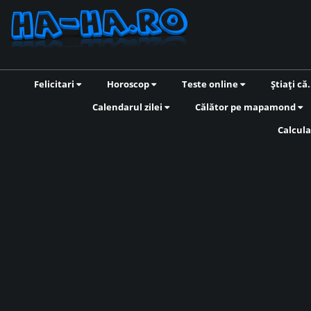
Felicitari
Horoscop
Teste online
Știați că.
Calendarul zilei
Călător pe mapamond
Calcula