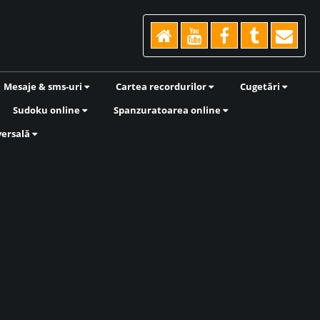
Mesaje & sms-uri
Cartea recordurilor
Cugetări
Sudoku online
Spanzuratoarea online
versală