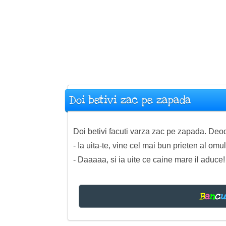
Doi betivi zac pe zapada
Doi betivi facuti varza zac pe zapada. Deod
- Ia uita-te, vine cel mai bun prieten al omulu
- Daaaaa, si ia uite ce caine mare il aduce!
B
a
n
c
u