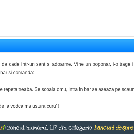
si da cade intr-un sant si adoarme. Vine un poponar, i-o trage i
n bar si comanda:
, se repeta treaba. Se scoala omu, intra in bar se aseaza pe scaun
de la vodca ma ustura curu' !
r
i
:
Bancul numărul 117 din categoria
bancuri despre 