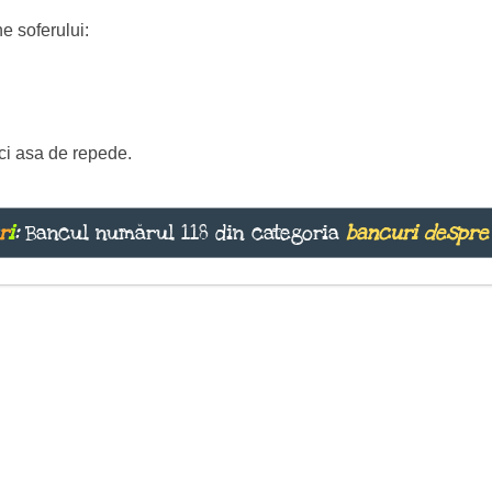
ne soferului:
uci asa de repede.
r
i
:
Bancul numărul 118 din categoria
bancuri despre 