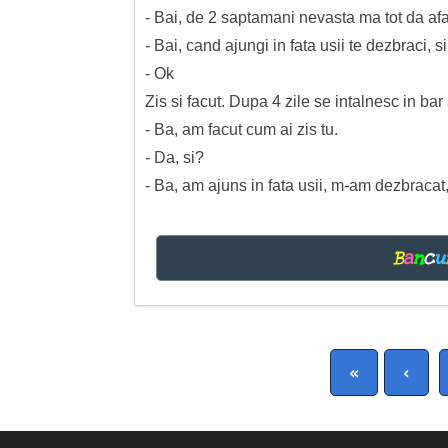
- Bai, de 2 saptamani nevasta ma tot da af
- Bai, cand ajungi in fata usii te dezbraci, 
- Ok
Zis si facut. Dupa 4 zile se intalnesc in bar
- Ba, am facut cum ai zis tu.
- Da, si?
- Ba, am ajuns in fata usii, m-am dezbracat
B
a
n
c
u
«
‹