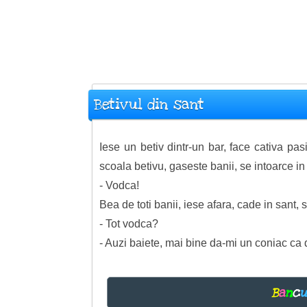
Betivul din sant
Iese un betiv dintr-un bar, face cativa pa
scoala betivu, gaseste banii, se intoarce i
- Vodca!
Bea de toti banii, iese afara, cade in sant
- Tot vodca?
- Auzi baiete, mai bine da-mi un coniac ca 
B
a
n
c
u