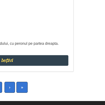
udului, cu peronul pe partea dreapta.
 bețivi
›
»