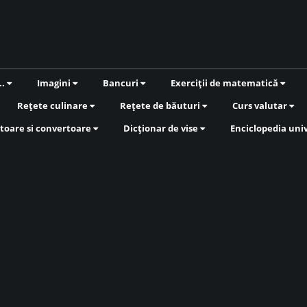
..
Imagini
Bancuri
Exerciții de matematică
Rețete culinare
Rețete de băuturi
Curs valutar
toare si convertoare
Dicționar de vise
Enciclopedia uni