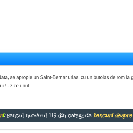
ata, se apropie un Saint-Bernar urias, cu un butoias de rom la g
i ! - zice unul.
r
i
:
Bancul numărul 119 din categoria
bancuri despre 