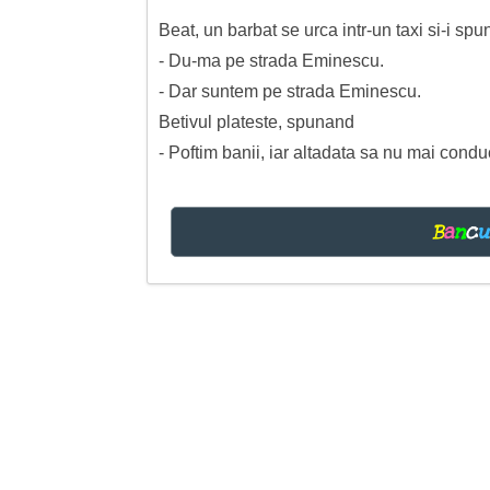
Beat, un barbat se urca intr-un taxi si-i spu
- Du-ma pe strada Eminescu.
- Dar suntem pe strada Eminescu.
Betivul plateste, spunand
- Poftim banii, iar altadata sa nu mai cond
B
a
n
c
u