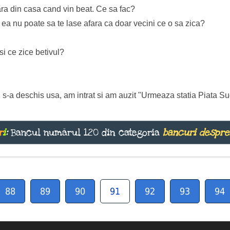
ara din casa cand vin beat. Ce sa fac?
si ea nu poate sa te lase afara ca doar vecini ce o sa zica?
 si ce zice betivul?
, s-a deschis usa, am intrat si am auzit "Urmeaza statia Piata S
r
i
:
Bancul numărul 120 din categoria
bancuri despre
88
89
90
91
92
93
94