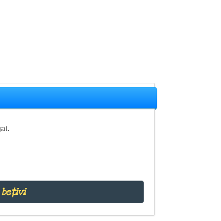
at.
bețivi