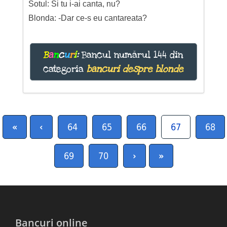
Sotul: Si tu i-ai canta, nu?
Blonda: -Dar ce-s eu cantareata?
B
a
n
c
u
r
i
:
Bancul numărul 144 din
categoria
bancuri despre blonde
«
‹
64
65
66
67
68
69
70
›
»
Bancuri online