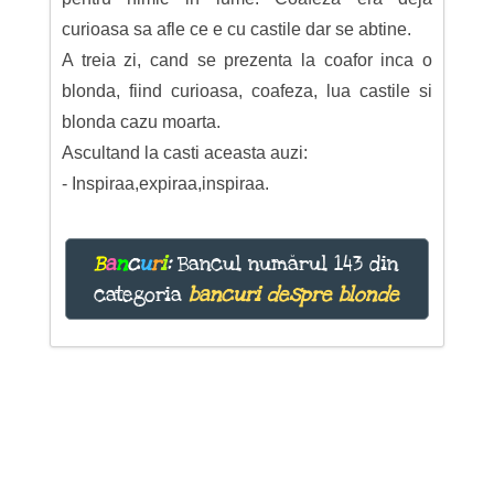
curioasa sa afle ce e cu castile dar se abtine.
A treia zi, cand se prezenta la coafor inca o
blonda, fiind curioasa, coafeza, lua castile si
blonda cazu moarta.
Ascultand la casti aceasta auzi:
- Inspiraa,expiraa,inspiraa.
B
a
n
c
u
r
i
:
Bancul numărul 143 din
categoria
bancuri despre blonde