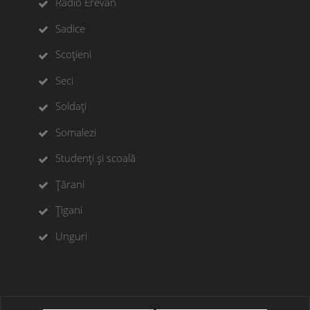
Radio Erevan
Sadice
Scoțieni
Seci
Soldați
Somalezi
Studenți și scoală
Țărani
Țigani
Unguri