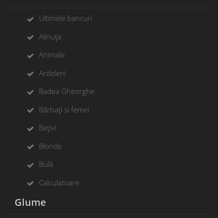
Ultimele bancuri
Alinuța
Animale
Ardeleni
Badea Gheorghe
Bărbați si femei
Bețivi
Blonde
Bulă
Calculatoare
Glume