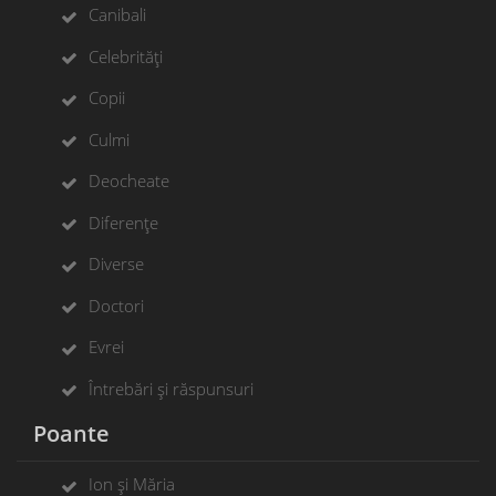
Canibali
Celebrități
Copii
Culmi
Deocheate
Diferențe
Diverse
Doctori
Evrei
Întrebări și răspunsuri
Poante
Ion și Măria