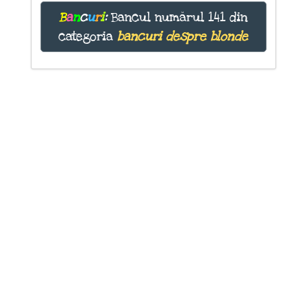
B
a
n
c
u
r
i
:
Bancul numărul 141 din
categoria
bancuri despre blonde