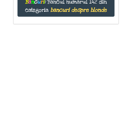
B
a
n
c
u
r
i
:
Bancul numărul 142 din
categoria
bancuri despre blonde