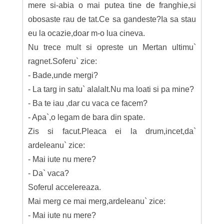
mere si-abia o mai putea tine de franghie,si
obosaste rau de tat.Ce sa gandeste?Ia sa stau
eu la ocazie,doar m-o lua cineva.
Nu trece mult si opreste un Mertan ultimu`
ragnet.Soferu` zice:
- Bade,unde mergi?
- La targ in satu` alalalt.Nu ma loati si pa mine?
- Ba te iau ,dar cu vaca ce facem?
- Apa`,o legam de bara din spate.
Zis si facut.Pleaca ei la drum,incet,da`
ardeleanu` zice:
- Mai iute nu mere?
- Da` vaca?
Soferul accelereaza.
Mai merg ce mai merg,ardeleanu` zice:
- Mai iute nu mere?