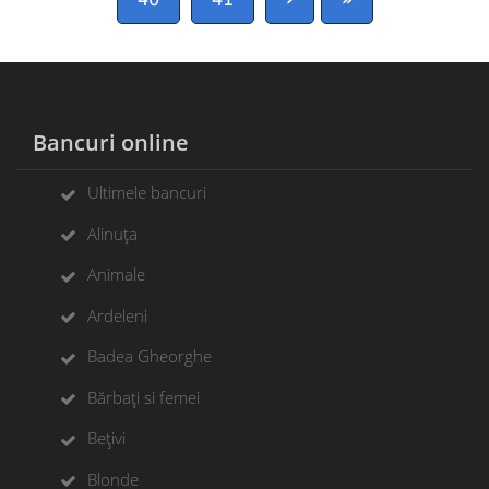
Bancuri online
Ultimele bancuri
Alinuța
Animale
Ardeleni
Badea Gheorghe
Bărbați si femei
Bețivi
Blonde