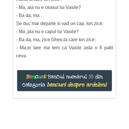
- Ma, ala nu e ceasul lui Vasile?
- Ba da, ma .
Se duc mai departe si vad un cap, Ion zice:
- Ma ,ala nu e capul lui Vasile?
- Ba da, ma, zice Gheo,la care Ion zice:
- Ma,io tare ma tem ca Vasile asta o fi patit
ceva.
B
a
n
c
u
r
i
:
Bancul numărul 55 din
categoria
bancuri despre ardeleni