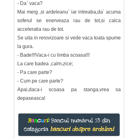
- Da` vaca?
Mai merg ,si ardeleanu` iar intreaba,da` acuma
soferul se enerveaza rau de tot,si calca
acceleratia rau de tot.
Se uita in rerovizoare si vede vaca toata spume
la gura.
- Bade!!!Vaca-i cu limba scoasa!!!
La care badea ,calm,zice;
- Pa care parte?
- Cum pe care parte?
Apai,daca-i scoasa pa stanga,vrea sa
depaseasca!
B
a
n
c
u
r
i
:
Bancul numărul 53 din
categoria
bancuri despre ardeleni