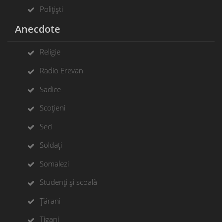
Polițiști
Anecdote
Religie
Radio Erevan
Sadice
Scoțieni
Seci
Soldați
Somalezi
Studenți și scoală
Țărani
Țigani