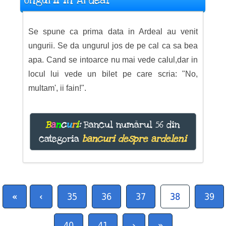
Ungurii in Ardeal
Se spune ca prima data in Ardeal au venit
ungurii. Se da ungurul jos de pe cal ca sa bea
apa. Cand se intoarce nu mai vede calul,dar in
locul lui vede un bilet pe care scria: "No,
multam', ii fain!".
B
a
n
c
u
r
i
:
Bancul numărul 56 din
categoria
bancuri despre ardeleni
«
‹
35
36
37
38
39
40
41
›
»