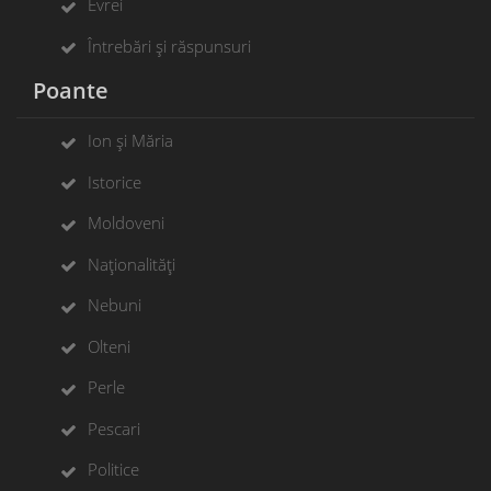
Evrei
Întrebări și răspunsuri
Poante
Ion și Măria
Istorice
Moldoveni
Naționalități
Nebuni
Olteni
Perle
Pescari
Politice