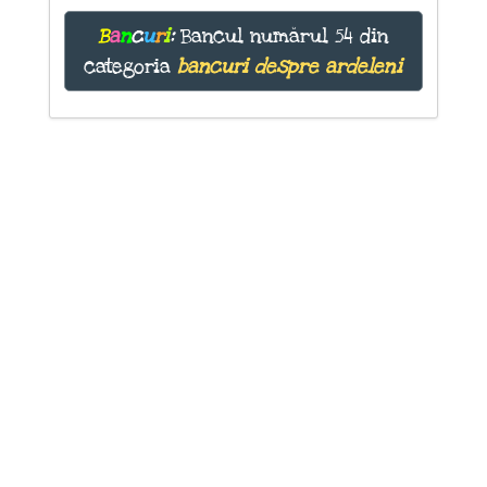
B
a
n
c
u
r
i
:
Bancul numărul 54 din
categoria
bancuri despre ardeleni