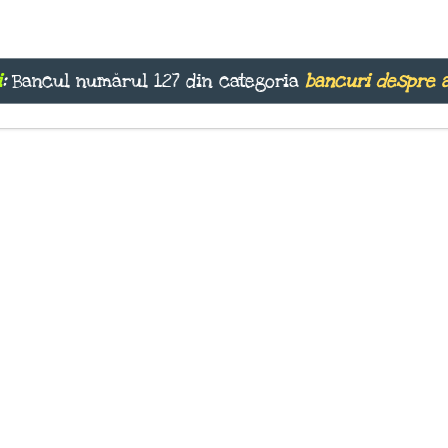
i
:
Bancul numărul 127 din categoria
bancuri despre 