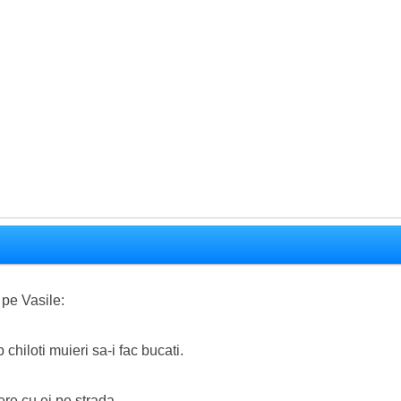
a pe Vasile:
chiloti muieri sa-i fac bucati.
re cu ei pe strada.