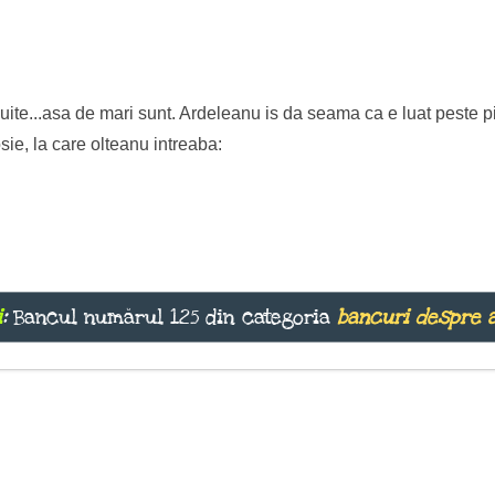
i uite...asa de mari sunt. Ardeleanu is da seama ca e luat peste pi
e, la care olteanu intreaba:
i
:
Bancul numărul 125 din categoria
bancuri despre 