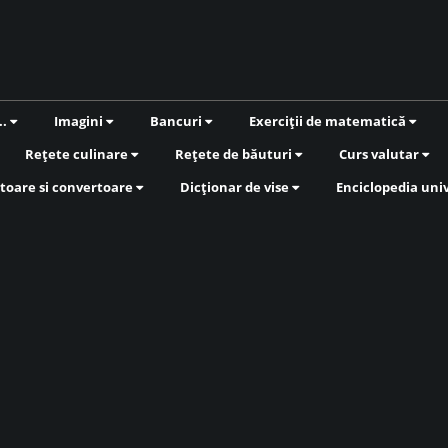
..
Imagini
Bancuri
Exerciții de matematică
Rețete culinare
Rețete de băuturi
Curs valutar
toare si convertoare
Dicționar de vise
Enciclopedia uni