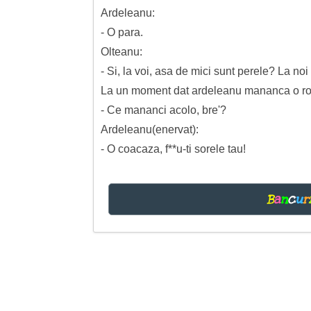
Ardeleanu:
- O para.
Olteanu:
- Si, la voi, asa de mici sunt perele? La no
La un moment dat ardeleanu mananca o rosi
- Ce mananci acolo, bre'?
Ardeleanu(enervat):
- O coacaza, f**u-ti sorele tau!
B
a
n
c
u
r