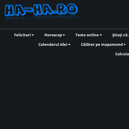
Felicitari
Horoscop
Teste online
Știați că.
Calendarul zilei
Călător pe mapamond
Calcula