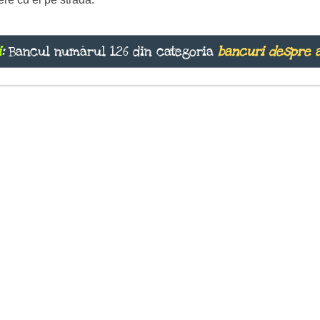
i
:
Bancul numărul 126 din categoria
bancuri despre 