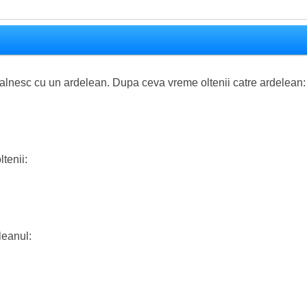
ntalnesc cu un ardelean. Dupa ceva vreme oltenii catre ardelean:
tenii:
eleanul: