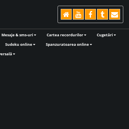
Mesaje & sms-uri
Cartea recordurilor
Cugetări
Sudoku online
Spanzuratoarea online
versală