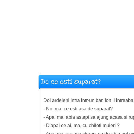
De ce esti suparat?
Doi ardeleni intra intr-un bar. Ion il intreab
- No, ma, ce esti asa de suparat?
- Apai ma, abia astept sa ajung acasa si rup 
- D'apai ce ai, ma, cu chiloti muieri ?
- Apai ma, asa ma strang, ca de abia pot me