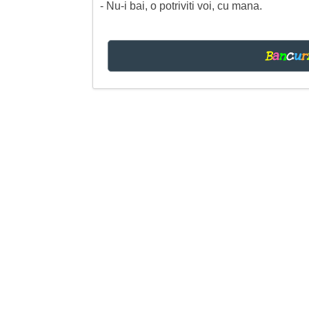
- Nu-i bai, o potriviti voi, cu mana.
B
a
n
c
u
r