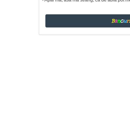
B
a
n
c
u
r