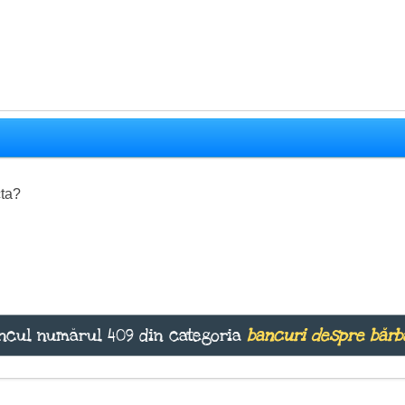
cta?
cul numărul 409 din categoria
bancuri despre bărb