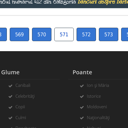
ncul numărul 412 din categoria
bancuri despre bărb
8
569
570
571
572
573
Glume
Poante
Canibali
Ion și Măria
Celebrități
Istorice
Copii
Moldoveni
Culmi
Naționalități