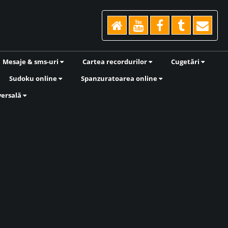
Mesaje & sms-uri
Cartea recordurilor
Cugetări
Sudoku online
Spanzuratoarea online
versală