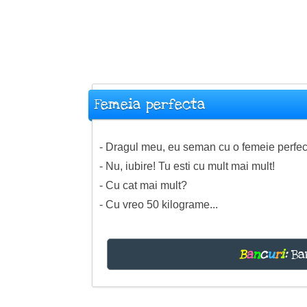
Femeia perfecta
- Dragul meu, eu seman cu o femeie perfe
- Nu, iubire! Tu esti cu mult mai mult!
- Cu cat mai mult?
- Cu vreo 50 kilograme...
B
a
n
c
u
r
i
:
Ban