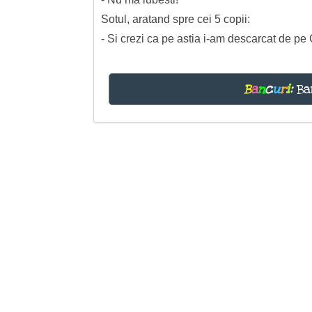
Sotul, aratand spre cei 5 copii:
- Si crezi ca pe astia i-am descarcat de p
B
a
n
c
u
r
i
:
Ba