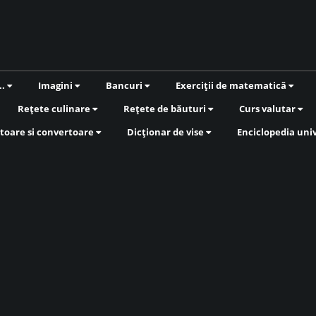
..
Imagini
Bancuri
Exerciții de matematică
Rețete culinare
Rețete de băuturi
Curs valutar
toare si convertoare
Dicționar de vise
Enciclopedia uni