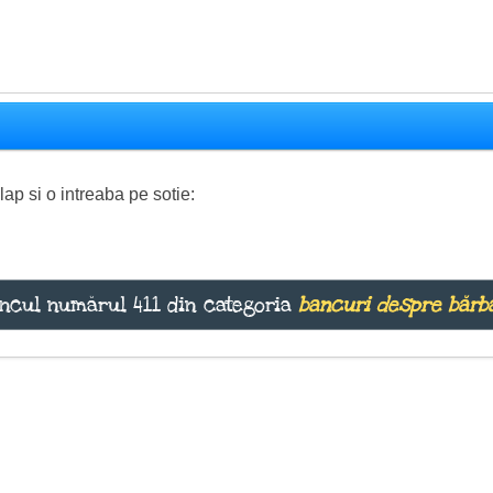
ap si o intreaba pe sotie:
ncul numărul 411 din categoria
bancuri despre bărba