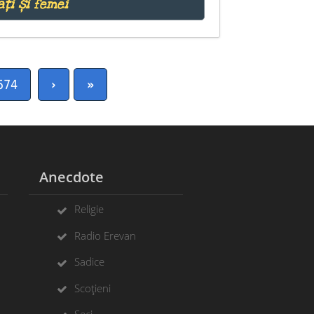
ați și femei
574
›
»
Anecdote
Religie
Radio Erevan
Sadice
Scoțieni