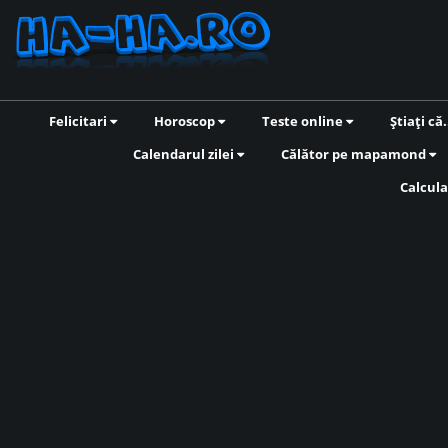
Felicitari
Horoscop
Teste online
Știați că.
Calendarul zilei
Călător pe mapamond
Calcula