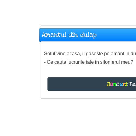
Amantul din dulap
Sotul vine acasa, il gaseste pe amant in dul
- Ce cauta lucrurile tale in sifonierul meu?
B
a
n
c
u
r
i
:
Ba