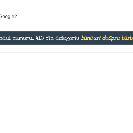
e Google?
ncul numărul 410 din categoria
bancuri despre bărb