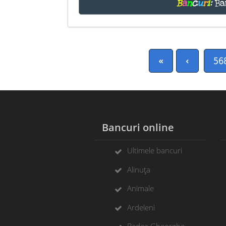
B
a
n
c
u
r
i
:
Ba
«
‹
56
Bancuri online
Ultimele bancuri
Alinuța
Animale
Ardeleni