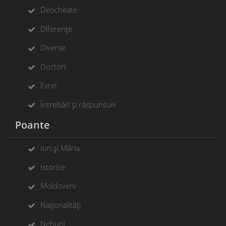
Deocheate
Diferențe
Diverse
Doctori
Evrei
Întrebări și răspunsuri
Poante
Ion și Măria
Istorice
Moldoveni
Naționalități
Nebuni