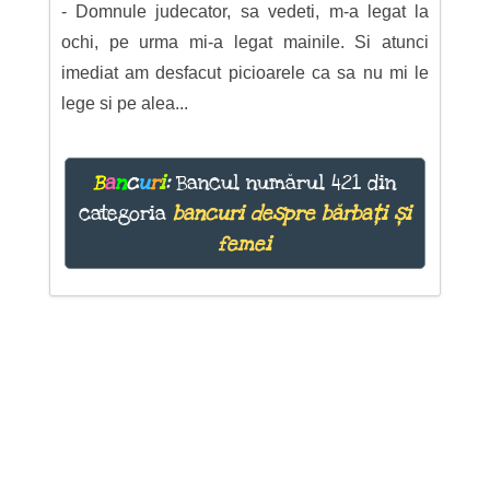
- Domnule judecator, sa vedeti, m-a legat la
ochi, pe urma mi-a legat mainile. Si atunci
imediat am desfacut picioarele ca sa nu mi le
lege si pe alea...
B
a
n
c
u
r
i
:
Bancul numărul 421 din
categoria
bancuri despre bărbați și
femei