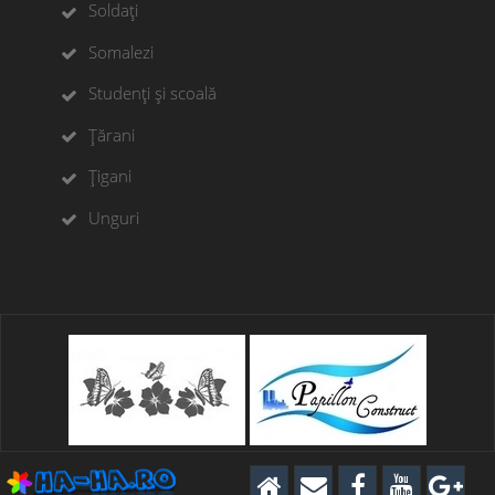
Soldați
Somalezi
Studenți și scoală
Țărani
Țigani
Unguri