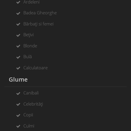
Ardeleni
Badea Gheorghe
Bărbați si femei
Bețivi
Blonde
Bulă
Calculatoare
Glume
Canibali
Celebrități
Copii
Culmi