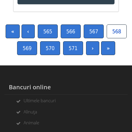
«
‹
565
566
567
568
569
570
571
›
»
Bancuri online
Ultimele bancuri
Alinuța
Animale