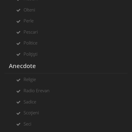
Olteni
Perle
Pescari
Politice
Polițiști
Anecdote
Religie
Radio Erevan
Sadice
Scoțieni
Seci