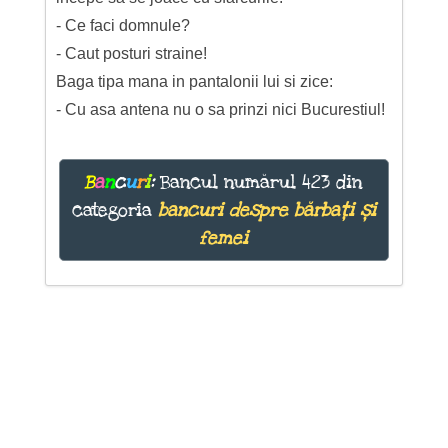
- Ce faci domnule?
- Caut posturi straine!
Baga tipa mana in pantalonii lui si zice:
- Cu asa antena nu o sa prinzi nici Bucurestiul!
B
a
n
c
u
r
i
:
Bancul numărul 423 din
categoria
bancuri despre bărbați și
femei