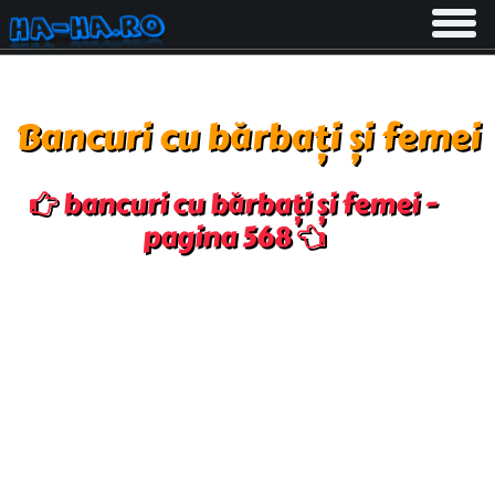
Toggle
navigati
Bancuri cu bărbați și femei
bancuri cu bărbați și femei -
pagina 568