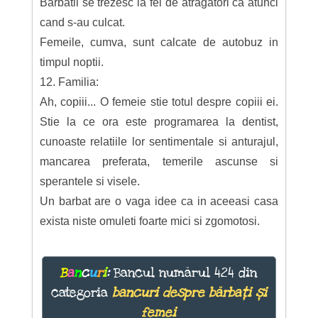
Barbatii se trezesc la fel de atragatori ca atunci
cand s-au culcat.
Femeile, cumva, sunt calcate de autobuz in
timpul noptii.
12. Familia:
Ah, copiii... O femeie stie totul despre copiii ei.
Stie la ce ora este programarea la dentist,
cunoaste relatiile lor sentimentale si anturajul,
mancarea preferata, temerile ascunse si
sperantele si visele.
Un barbat are o vaga idee ca in aceeasi casa
exista niste omuleti foarte mici si zgomotosi.
B
a
n
c
u
r
i
:
Bancul numărul 424 din
categoria
bancuri despre bărbați și
femei