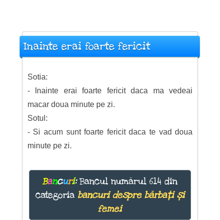
Inainte erai foarte fericit
Sotia:
- Inainte erai foarte fericit daca ma vedeai
macar doua minute pe zi.
Sotul:
- Si acum sunt foarte fericit daca te vad doua
minute pe zi.
B
a
n
c
u
r
i
:
Bancul numărul 614 din
categoria
bancuri despre bărbați și
femei