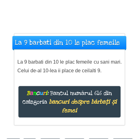
La 9 barbati din 10 le plac femeile
La 9 barbati din 10 le plac femeile cu sani mari.
Celui de-al 10-lea ii place de ceilalti 9.
B
a
n
c
u
r
i
:
Bancul numărul 616 din
categoria
bancuri despre bărbați și
femei