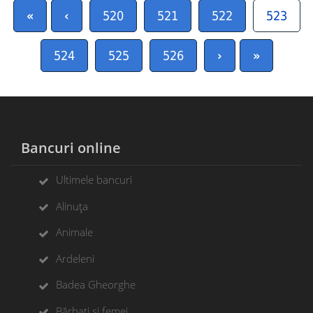
«
‹
520
521
522
523
524
525
526
›
»
Bancuri online
Ultimele bancuri
Alinuța
Animale
Ardeleni
Badea Gheorghe
Bărbați si femei