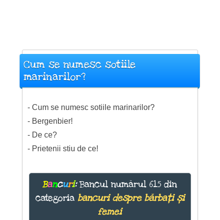
Cum se numesc sotiile
marinarilor?
- Cum se numesc sotiile marinarilor?
- Bergenbier!
- De ce?
- Prietenii stiu de ce!
B
a
n
c
u
r
i
:
Bancul numărul 615 din
categoria
bancuri despre bărbați și
femei