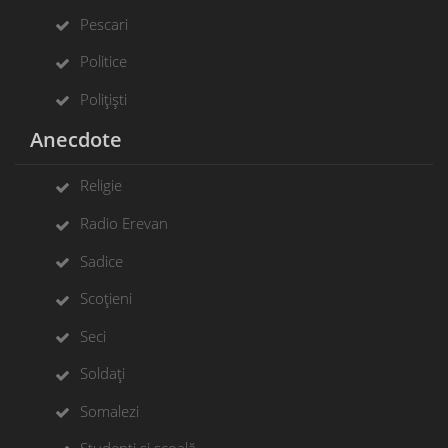
Pescari
Politice
Polițiști
Anecdote
Religie
Radio Erevan
Sadice
Scoțieni
Seci
Soldați
Somalezi