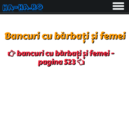
Toggle
navigati
Bancuri cu bărbați și femei
bancuri cu bărbați și femei -
pagina 523