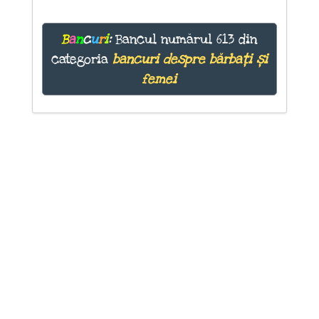
B
a
n
c
u
r
i
:
Bancul numărul 613 din
categoria
bancuri despre bărbați și
femei