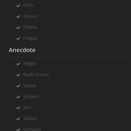
Perle
Pescari
Politice
Polițiști
Anecdote
Religie
Radio Erevan
Sadice
Scoțieni
Seci
Soldați
Somalezi