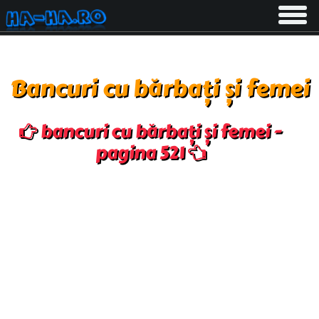
Toggle
navigati
Bancuri cu bărbați și femei
bancuri cu bărbați și femei -
pagina 521