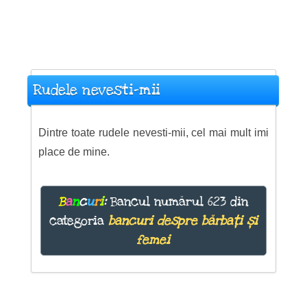
Rudele nevesti-mii
Dintre toate rudele nevesti-mii, cel mai mult imi
place de mine.
B
a
n
c
u
r
i
:
Bancul numărul 623 din
categoria
bancuri despre bărbați și
femei