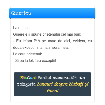
Ginerica
La nunta.
Ginerele ii spune prietenului cel mai bun:
- Eu le’am f***t pe toate de aici, evident, cu
doua exceptii, mama si sora’mea.
La care prietenul:
- Si eu la fel, fara exceptii!
B
a
n
c
u
r
i
:
Bancul numărul 624 din
categoria
bancuri despre bărbați și
femei