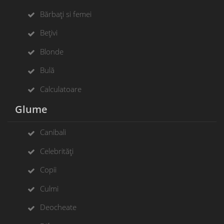
Bărbați si femei
Bețivi
Blonde
Bulă
Calculatoare
Glume
Canibali
Celebrități
Copii
Culmi
Deocheate