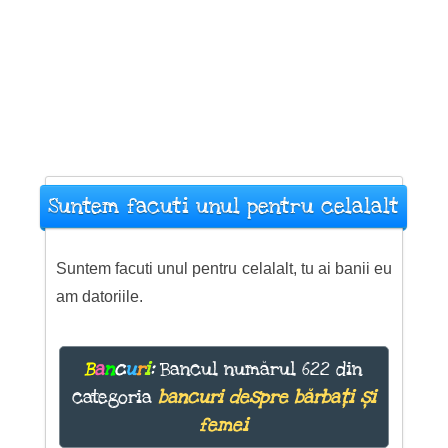
Suntem facuti unul pentru celalalt
Suntem facuti unul pentru celalalt, tu ai banii eu
am datoriile.
B
a
n
c
u
r
i
:
Bancul numărul 622 din
categoria
bancuri despre bărbați și
femei