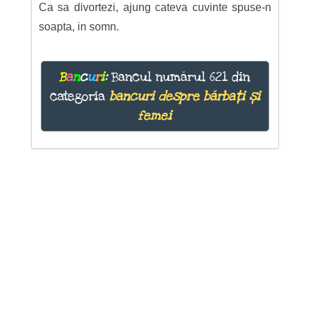
Ca sa divortezi, ajung cateva cuvinte spuse-n
soapta, in somn.
B
a
n
c
u
r
i
:
Bancul numărul 621 din
categoria
bancuri despre bărbați și
femei