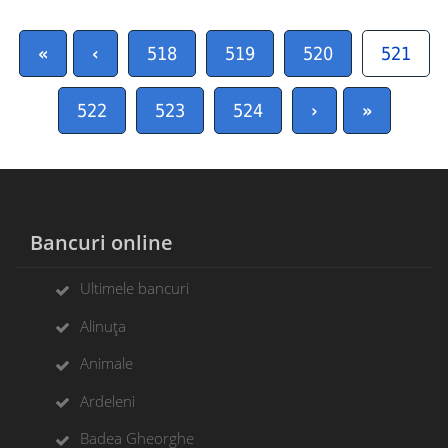
«
‹
518
519
520
521
522
523
524
›
»
Bancuri online
Ultimele bancuri
Alinuța
Animale
Ardeleni
Badea Gheorghe