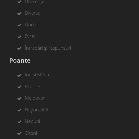
Diferențe
Diverse
Doctori
Evrei
Întrebări și răspunsuri
Poante
Ion și Măria
Istorice
Moldoveni
Naționalități
Nebuni
Olteni